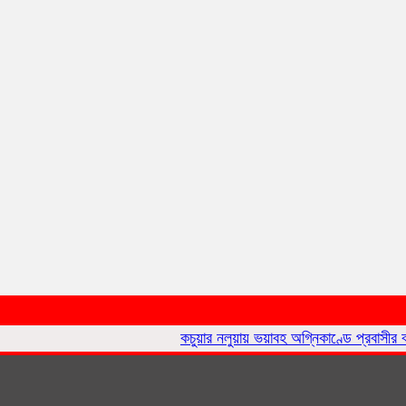
কচুয়ার নলুয়ায় ভয়াবহ অগ্নিকাণ্ডে প্রবাসীর বসত ঘর পুড়ে