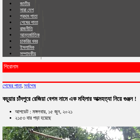
জাতীয়
সারা দেশ
প্রথম পাতা
শেষের পাতা
রাজনীতি
আন্তর্জাতিক
চাকরির খবর
ইসলা‌মিক
সম্পাদকীয়
শিরোনাম
শেষের পাতা
,
সর্বশেষ
কচুয়ার চাঁদপুরে রেজিয়া বেগম নামে এক মহিলার আত্মহত্যা নিয়ে গুঞ্জন !
আপডেট : মঙ্গলবার, ১৫ জুন, ২০২১
২১৫৩ বার পড়া হয়েছে