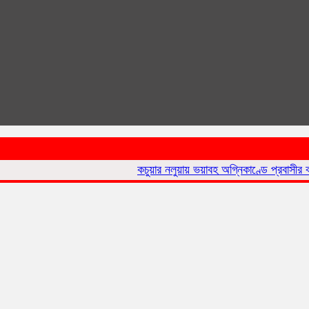
কচুয়ার নলুয়ায় ভয়াবহ অগ্নিকাণ্ডে প্রবাসীর বসত ঘর পুড়ে