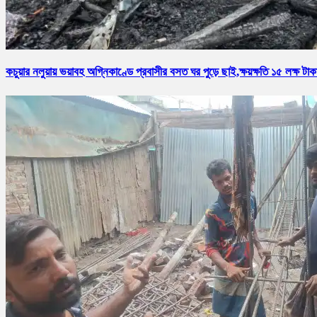
কচুয়ার নলুয়ায় ভয়াবহ অগ্নিকাণ্ডে প্রবাসীর বসত ঘর পুড়ে ছাই,ক্ষয়ক্ষতি ১৫ লক্ষ টাক