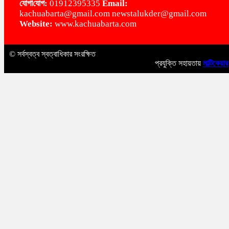
‌যোগা‌যোগ:
01912395335
Email:
kachuabarta@gmail.com newstalukder@gmail.com
Website:
www.kachuabarta.com
© সর্বস্বত্ব স্বত্বাধিকার সংরক্ষিত
প্রযুক্তি সহায়তায়
মাল্টিকেয়ার