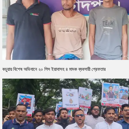
কচুয়ায় বিশেষ অভিযানে ২০ পিস ইয়াবাসহ ৪ মাদক ব্যবসায়ী গ্রেফতার