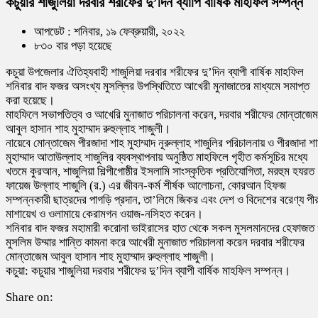
কচুয়ার শাজুলিয়া দরবার শরীফের দু’দিন ব্যাপি বার্ষিক মাহফিল সম্পন্ন
আপডেট : শনিবার, ১৯ ফেব্রুয়ারী, ২০২২
৮৩০ বার পড়া হয়েছে
কচুয়া উপজেলার ঐতিহ্যবাহী শাজুলিয়া দরবার শরীফের দু’দিন ব্যাপী বার্ষিক মাহফিল
শনিবার বাদ ফজর অসংখ্য মুসল্লির উপস্থিতিতে আখেরী মুনাজাতের মাধ্যমে সমাপ্ত
করা হয়েছে।
মাহফিলে সভাপতিত্ব ও আখেরি মুনাজাত পরিচালনা করেন, দরবার শরীফের মোন্তাজেম
আবুল হাসান শাহ মুহাম্মাদ রুহুল্লাহ শাজুলী।
নায়েবে মোন্তাজেম পীরজাদা শাহ মুহাম্মাদ নূরুল্লাহ শাজুলির পরিচালনায় ও পীরজাদা শ
মুহাম্মাদ আতাউল্লাহ শাজুলির ব্যবস্থাপনায় অনুষ্ঠিত মাহফিলে গৃহীত কর্মসূচির মধ্যে
খতমে কুরআন, শাজুলিয়া শিল্পীগোষ্ঠীর ইসলামি সাংস্কৃতিক প্রতিযোগিতা, মরহুম হযরত
ফায়েজ উল্লাহ শাজুলি (র.) এর জীবন-কর্ম শীর্ষক আলোচনা, কোরআন হিফজ
সম্পন্নকারী ছাত্রদের পাগড়ি প্রদান, তা’লিমে জিকর এবং দেশ ও বিদেশের বরেণ্য পী
মাশায়েখ ও ওলামায়ে কেরামগন ওয়াজ-নসিহত করেন।
শনিবার বাদ ফজর মহামারী করোনা ভাইরাসের হাত থেকে সকল মুসলমানদের হেফাজত
মুসলিম উম্মার শান্তি কামনা করে আখেরী মুনাজাত পরিচালনা করেন দরবার শরীফের
মোন্তাজেম আবুল হাসান শাহ মুহাম্মাদ রুহুল্লাহ শাজুলী।
কচুয়া: কচুয়ার শাজুলিয়া দরবার শরীফের দু’দিন ব্যাপী বার্ষিক মাহফিল সম্পন্ন।
Share on: