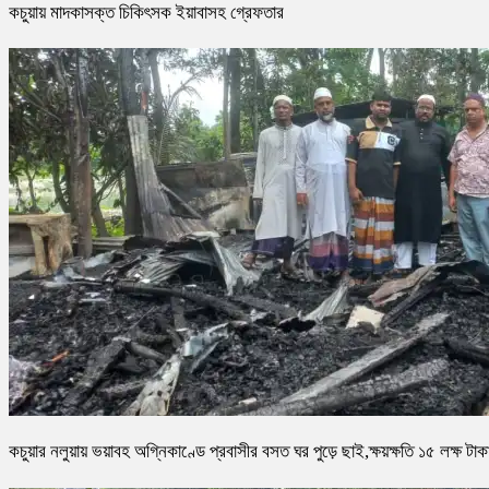
কচুয়ায় মাদকাসক্ত চিকিৎসক ইয়াবাসহ গ্রেফতার
কচুয়ার নলুয়ায় ভয়াবহ অগ্নিকাণ্ডে প্রবাসীর বসত ঘর পুড়ে ছাই,ক্ষয়ক্ষতি ১৫ লক্ষ টাক