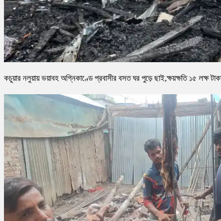
কচুয়ার নলুয়ায় ভয়াবহ অগ্নিকাণ্ডে প্রবাসীর বসত ঘর পুড়ে ছাই,ক্ষয়ক্ষতি ১৫ লক্ষ টাক