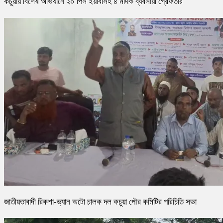
কচুয়ায় বিশেষ অভিযানে ২০ পিস ইয়াবাসহ ৪ মাদক ব্যবসায়ী গ্রেফতার
জাতীয়তাবাদী রিকশা-ভ্যান অটো চালক দল কচুয়া পৌর কমিটির পরিচিতি সভা