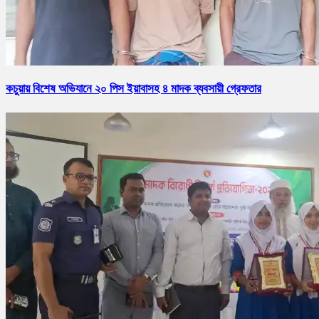
কচুয়ায় বিশেষ অভিযানে ২০ পিস ইয়াবাসহ ৪ মাদক ব্যবসায়ী গ্রেফতার