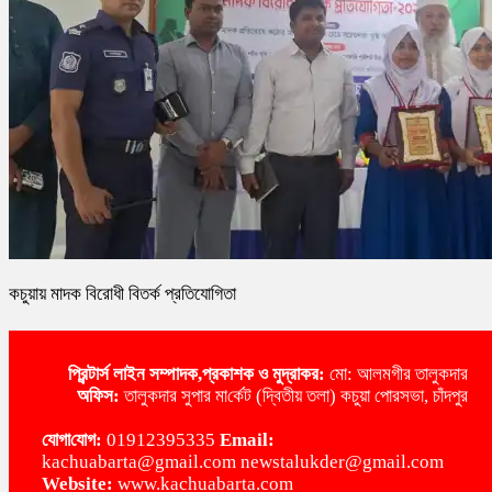
কচুয়ায় মাদক বিরোধী বিতর্ক প্রতিযোগিতা
প্রিন্টার্স লাইন
সম্পাদক,প্রকাশক ও মুদ্রাকর:
মো: আলমগীর তালুকদার
অ‌ফিস:
তালুকদার সুপার মা‌র্কেট (দ্বিতীয় তলা) কচুয়া পোরসভা, চাঁদপুর
‌যোগা‌যোগ:
01912395335
Email:
kachuabarta@gmail.com newstalukder@gmail.com
Website:
www.kachuabarta.com