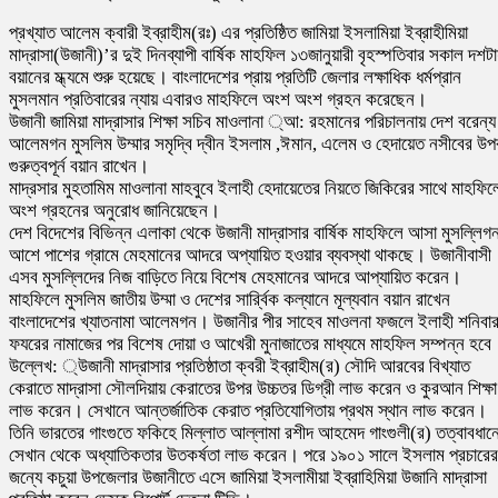
প্রখ্যাত আলেম ক্বারী ইব্রাহীম(রঃ) এর প্রতিষ্ঠিত জামিয়া ইসলামিয়া ইব্রাহীমিয়া
মাদ্রাসা(উজানী)’র দুই দিনব্যাপী বার্ষিক মাহফিল ১৩জানুয়ারী বৃহস্পতিবার সকাল দশট
বয়ানের ম্ধ্যমে শুরু হয়েছে। বাংলাদেশের প্রায় প্রতিটি জেলার লক্ষাধিক ধর্মপ্রান
মুসলমান প্রতিবারের ন্যায় এবারও মাহফিলে অংশ অংশ গ্রহন করেছেন।
উজানী জামিয়া মাদ্রাসার শিক্ষা সচিব মাওলানা ্আ: রহমানের পরিচালনায় দেশ বরেন্য
আলেমগন মুসলিম উম্মার সমৃদ্বি দ্বীন ইসলাম ,ঈমান, এলেম ও হেদায়েত নসীবের উপ
গুরুত্বপূর্ন বয়ান রাখেন।
মাদ্রসার মুহতামিম মাওলানা মাহবুবে ইলাহী হেদায়েতের নিয়তে জিকিরের সাথে মাহফিল
অংশ গ্রহনের অনুরোধ জানিয়েছেন।
দেশ বিদেশের বিভিন্ন এলাকা থেকে উজানী মাদ্রাসার বার্ষিক মাহফিলে আসা মুসল্লিগ
আশে পাশের গ্রামে মেহমানের আদরে অপ্যায়িত হওয়ার ব্যবস্থা থাকছে। উজানীবাসী
এসব মুসল্লিদের নিজ বাড়িতে নিয়ে বিশেষ মেহমানের আদরে আপ্যায়িত করেন।
মাহফিলে মুসলিম জাতীয় উম্মা ও দেশের সার্র্বিক কল্যানে মূল্যবান বয়ান রাখেন
বাংলাদেশের খ্যাতনামা আলেমগন। উজানীর পীর সাহেব মাওলনা ফজলে ইলাহী শনিবা
ফযরের নামাজের পর বিশেষ দোয়া ও আখেরী মুনাজাতের মাধ্যমে মাহফিল সম্পন্ন হবে
উল্লেখ: ্উজানী মাদ্রাসার প্রতিষ্ঠাতা ক্বরী ইব্রাহীম(র) সৌদি আরবের বিখ্যাত
কেরাতে মাদ্রাসা সৌলদিয়ায় কেরাতের উপর উচ্চতর ডিগ্রী লাভ করেন ও কুরআন শিক্ষা
লাভ করেন। সেখানে আন্তর্জাতিক কেরাত প্রতিযোগিতায় প্রথম স্থান লাভ করেন।
তিনি ভারতের গাংগুতে ফকিহে মিল্লাত আল্লামা রশীদ আহমেদ গাংগুলী(র) তত্বাবধান
সেখান থেকে অধ্যাতিকতার উতকর্ষতা লাভ করেন। পরে ১৯০১ সালে ইসলাম প্রচারের
জন্যে কচুয়া উপজেলার উজানীতে এসে জামিয়া ইসলামীয়া ইব্রাহিমিয়া উজানি মাদ্রাসা