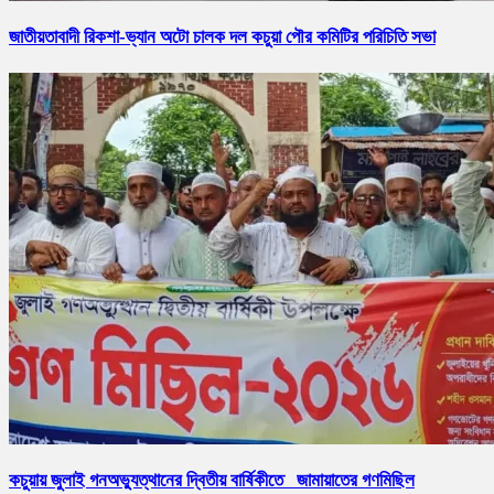
জাতীয়তাবাদী রিকশা-ভ্যান অটো চালক দল কচুয়া পৌর কমিটির পরিচিতি সভা
কচুয়ায় জুলাই গনঅভ্যুত্থানের দ্বিতীয় বার্ষিকীতে জামায়াতের গণমিছিল