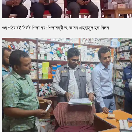
শুধু পাঠ্য বই নির্ভর শিক্ষা নয় :শিক্ষামন্ত্রী ড. আনম এহছানুল হক মিলন