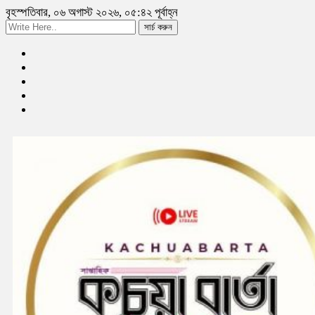
বৃহস্পতিবার, ০৬ অগাস্ট ২০২৬, ০৫:৪২ পূর্বাহ্ন
সার্চ করুন