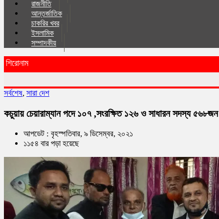
রাজনীতি
আন্তর্জাতিক
চাকরির খবর
ইসলা‌মিক
সম্পাদকীয়
শিরোনাম
সর্বশেষ
,
সারা দেশ
কচুয়ায় চেয়ারাম্যান পদে ১০৭ ,সংরক্ষিত ১২৬ ও সাধারন সদস্য ৫৬৮জন প
আপডেট : বৃহস্পতিবার, ৯ ডিসেম্বর, ২০২১
১১৫৪ বার পড়া হয়েছে