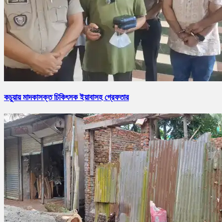
কচুয়ায় মাদকাসক্ত চিকিৎসক ইয়াবাসহ গ্রেফতার