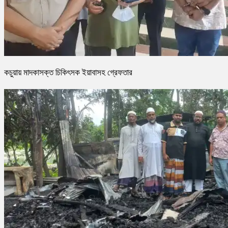
কচুয়ায় মাদকাসক্ত চিকিৎসক ইয়াবাসহ গ্রেফতার