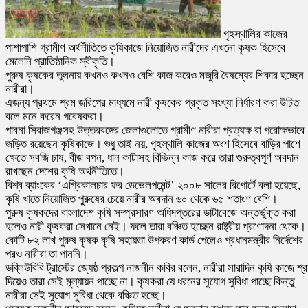
গৃহস্থালির কাজের
পাশাপাশি গ্রামীণ অর্থনীতিতে কৃষিকাজে নিয়োজিত নারীদের এখনো কৃষক হিসেবে
মেলেনি প্রাতিষ্ঠানিক স্বীকৃতি।
পুরুষ কৃষকের তুলনায় কখনও কখনও বেশি কাজ করেও মজুরি বৈষম্যের শিকার হচ্ছেন
নারীরা।
এজন্য প্রথমে শ্রম জরিপের মাধ্যমে নারী কৃষকের প্রকৃত সংখ্যা নির্ধারণ করা উচিত
বলে মনে করেন গবেষকরা।
পাবনা সিরাজগঞ্জসহ উত্তরবঙ্গের জেলাগুলোতে গ্রামীণ নারীরা প্রত্যক্ষ বা পরোক্ষভাবে
জড়িত রয়েছেন কৃষিকাজে। শুধু তাই নয়, গৃহস্থালি কাজের অংশ হিসেবে বাড়ির পাশে
ক্ষেতে সবজি চাষ, বীজ বপন, ধান কাটাসহ বিভিন্ন কাজ করে তারা গুরুত্বপূর্ণ অবদান
রাখছেন দেশের কৃষি অর্থনীতিতে।
বিশ্ব ব্যাংকের ‘এগ্রিকালচার ফর ডেভেলপমেন্ট’ ২০০৮ সালের রিপোর্টে বলা হয়েছে,
কৃষি খাতে নিয়োজিত পুরুষের চেয়ে নারীর অবদান ৬০ থেকে ৬৫ শতাংশ বেশি।
পুরুষ কৃষকদের বাংলাদেশ কৃষি সম্প্রসারণ অধিদপ্তরের ডাটাবেজে অন্তর্ভুক্ত করা
হলেও নারী কৃষকরা সেখানে নেই। ফলে তারা বঞ্চিত হচ্ছেন রাষ্ট্রীয় প্রণোদনা থেকে।
কোটি ৮২ লাখ পুরুষ কৃষক কৃষি সহায়তা উপকরণ কার্ড পেলেও প্রধানমন্ত্রীর নির্দেশের
পরও নারীরা তা পাননি।
ডব্লিউবিবি ট্রাস্টের জ্যেষ্ঠ প্রকল্প নাজনীন কবির বলেন, নারীরা সারাদিন কৃষি কাজে শ্
দিয়েও তারা সেই মূল্যায়ন পাচ্ছে না। কৃষকরা যে ধরনের সুযোগ সুবিধা পাচ্ছে কিন্তু
নারীরা সেই সুযোগ সুবিধা থেকে বঞ্চিত হচ্ছে।