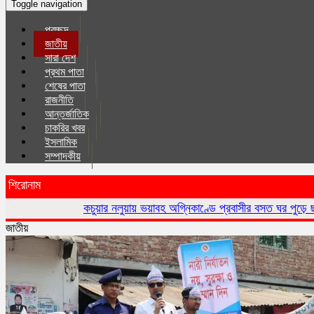
Toggle navigation
প্রচ্ছদ
জাতীয়
সারা দেশ
প্রথম পাতা
শেষের পাতা
রাজনীতি
আন্তর্জাতিক
চাকরির খবর
ইসলা‌মিক
সম্পাদকীয়
শিরোনাম
কচুয়ার নলুয়ায় ভয়াবহ অগ্নিকাণ্ডে প্রবাসীর বসত ঘর পুড়ে ছাই,ক্ষয়ক
জাতীয়