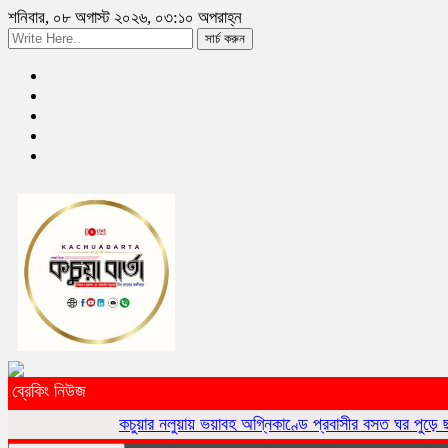
শনিবার, ০৮ অগাস্ট ২০২৬, ০৩:১০ অপরাহ্ন
সার্চ করুন
ব্রেকিং নিউজ
কচুয়ার নলুয়ায় ভয়াবহ অগ্নিকাণ্ডে প্রবাসীর বসত ঘর পুড়ে ছাই,ক্ষয়ক