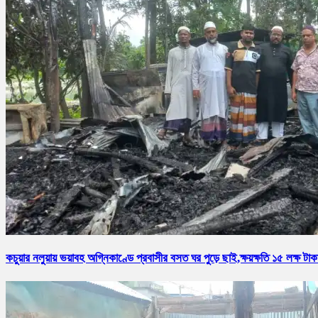
কচুয়ার নলুয়ায় ভয়াবহ অগ্নিকাণ্ডে প্রবাসীর বসত ঘর পুড়ে ছাই,ক্ষয়ক্ষতি ১৫ লক্ষ টাক