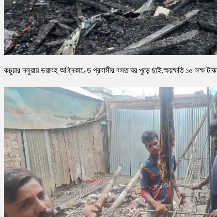
কচুয়ার নলুয়ায় ভয়াবহ অগ্নিকাণ্ডে প্রবাসীর বসত ঘর পুড়ে ছাই,ক্ষয়ক্ষতি ১৫ লক্ষ টাক