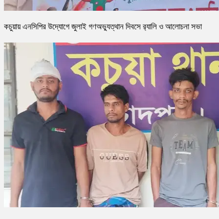
কচুয়ায় এনসিপির উদ্যোগে জুলাই গণঅভ্যুত্থান দিবসে র‌্যালি ও আলোচনা সভা