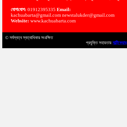
‌যোগা‌যোগ:
01912395335
Email:
kachuabarta@gmail.com newstalukder@gmail.com
Website:
www.kachuabarta.com
© সর্বস্বত্ব স্বত্বাধিকার সংরক্ষিত
প্রযুক্তি সহায়তায়
মাল্টিকেয়ার