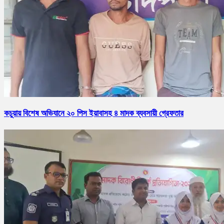
কচুয়ায় বিশেষ অভিযানে ২০ পিস ইয়াবাসহ ৪ মাদক ব্যবসায়ী গ্রেফতার