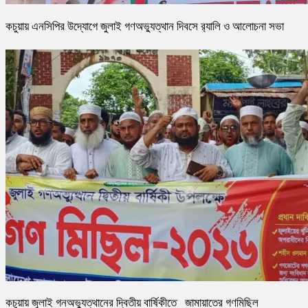
কচুয়ায় এনসিপির উদ্যোগে জুলাই গণঅভ্যুত্থান দিবসে র‌্যালি ও আলোচনা সভা
কচুয়ায় জুলাই গনঅভ্যুত্থানের দ্বিতীয় বার্ষিকীতে জামায়াতের গণমিছিল