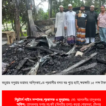
কচুয়ার নলুয়ায় ভয়াবহ অগ্নিকাণ্ডে প্রবাসীর বসত ঘর পুড়ে ছাই,ক্ষয়ক্ষতি ১৫ লক্ষ টাক
প্রিন্টার্স লাইন
সম্পাদক,প্রকাশক ও মুদ্রাকর:
মো: আলমগীর তালুকদার
অ‌ফিস:
তালুকদার সুপার মা‌র্কেট (দ্বিতীয় তলা) কচুয়া পোরসভা, চাঁদপুর