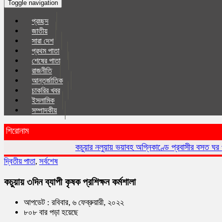
Toggle navigation
প্রচ্ছদ
জাতীয়
সারা দেশ
প্রথম পাতা
শেষের পাতা
রাজনীতি
আন্তর্জাতিক
চাকরির খবর
ইসলা‌মিক
সম্পাদকীয়
শিরোনাম
কচুয়ার নলুয়ায় ভয়াবহ অগ্নিকাণ্ডে প্রবাসীর বসত ঘর পুড়ে ছাই,ক্ষয়ক্
দ্বিতীয় পাতা
,
সর্বশেষ
কচুয়ায় ৩দিন ব্যাপী কৃষক প্রশিক্ষন কর্মশালা
আপডেট : রবিবার, ৬ ফেব্রুয়ারী, ২০২২
৮০৮ বার পড়া হয়েছে