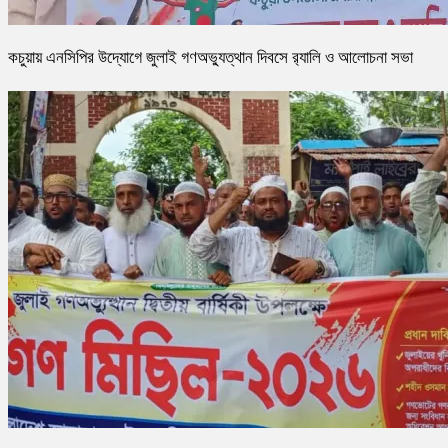
কচুয়ায় এনসিপির উদ্যোগে জুলাই গণঅভ্যুত্থান দিবসে র‌্যালি ও আলোচনা সভা