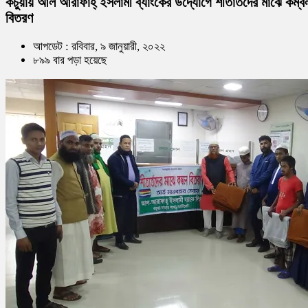
কচুয়ায় আল আরাফাহ্ ইসলামী ব্যাংকের উদ্যোগে শীতার্তদের মাঝে কম্ব
বিতরণ
আপডেট : রবিবার, ৯ জানুয়ারী, ২০২২
৮৯৯ বার পড়া হয়েছে