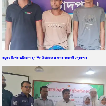
কচুয়ায় বিশেষ অভিযানে ২০ পিস ইয়াবাসহ ৪ মাদক ব্যবসায়ী গ্রেফতার