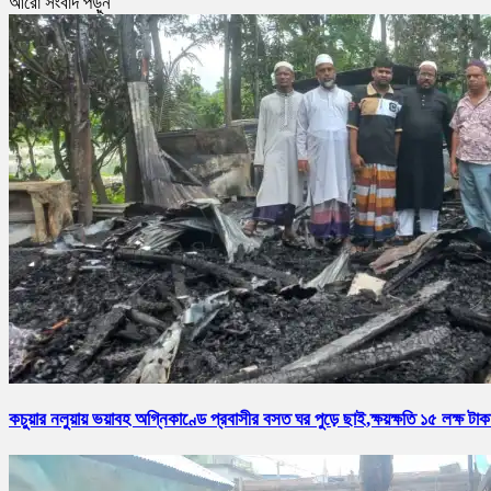
আরো সংবাদ পড়ুন
কচুয়ার নলুয়ায় ভয়াবহ অগ্নিকাণ্ডে প্রবাসীর বসত ঘর পুড়ে ছাই,ক্ষয়ক্ষতি ১৫ লক্ষ টাক