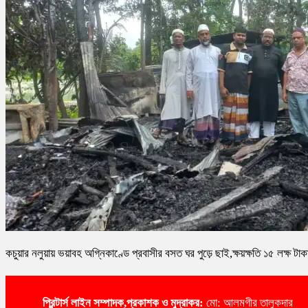
কচুয়ার নলুয়ায় ভয়াবহ অগ্নিকাণ্ডে প্রবাসীর বসত ঘর পুড়ে ছাই,ক্ষয়ক্ষতি ১৫ লক্ষ টাক
প্রিন্টার্স লাইন
সম্পাদক,প্রকাশক ও মুদ্রাকর:
মো: আলমগীর তালুকদার