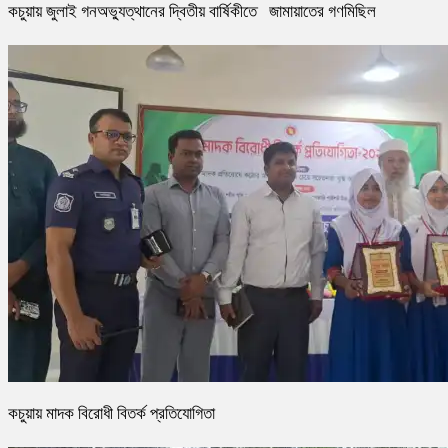
কচুয়ায় জুলাই গনঅভ্যুত্থানের দ্বিতীয় বার্ষিকীতে জামায়াতের গণমিছিল
কচুয়ায় মাদক বিরোধী বিতর্ক প্রতিযোগিতা