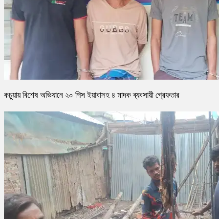
কচুয়ায় বিশেষ অভিযানে ২০ পিস ইয়াবাসহ ৪ মাদক ব্যবসায়ী গ্রেফতার