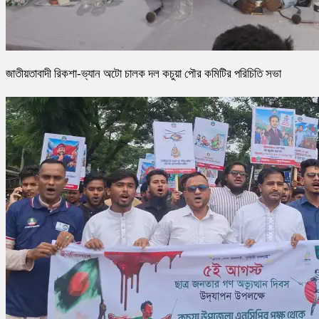
জাতীয়তাবাদী রিকশা-ভ্যান অটো চালক দল কচুয়া পৌর কমিটির পরিচিতি সভা