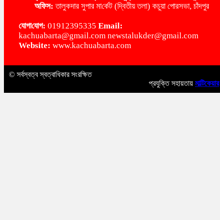
অ‌ফিস:
তালুকদার সুপার মা‌র্কেট (দ্বিতীয় তলা) কচুয়া পোরসভা, চাঁদপুর
‌যোগা‌যোগ:
01912395335
Email:
kachuabarta@gmail.com newstalukder@gmail.com
Website:
www.kachuabarta.com
© সর্বস্বত্ব স্বত্বাধিকার সংরক্ষিত
প্রযুক্তি সহায়তায়
মাল্টিকেয়ার