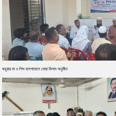
কচুয়ায় মা ও শিশু হাসপাতালে দোয়া মিলাদ অনুষ্ঠিত