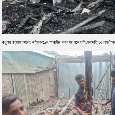
কচুয়ার নলুয়ায় ভয়াবহ অগ্নিকাণ্ডে প্রবাসীর বসত ঘর পুড়ে ছাই,ক্ষয়ক্ষতি ১৫ লক্ষ টাক