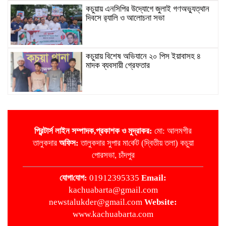
কচুয়ায় এনসিপির উদ্যোগে জুলাই গণঅভ্যুত্থান
দিবসে র‌্যালি ও আলোচনা সভা
কচুয়ায় বিশেষ অভিযানে ২০ পিস ইয়াবাসহ ৪
মাদক ব্যবসায়ী গ্রেফতার
কচুয়ায় মাদক বিরোধী বিতর্ক প্রতিযোগিতা
প্রিন্টার্স লাইন
সম্পাদক,প্রকাশক ও মুদ্রাকর:
মো: আলমগীর
তালুকদার
অ‌ফিস:
তালুকদার সুপার মা‌র্কেট (দ্বিতীয় তলা) কচুয়া
জাতীয়তাবাদী রিকশা-ভ্যান অটো চালক দল কচুয়া
পোরসভা, চাঁদপুর
পৌর কমিটির পরিচিতি সভা
‌যোগা‌যোগ:
01912395335
Email:
kachuabarta@gmail.com
কচুয়ায় জুলাই গনঅভ্যুত্থানের দ্বিতীয় বার্ষিকীতে
newstalukder@gmail.com
Website:
জামায়াতের গণমিছিল
www.kachuabarta.com