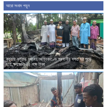
আরো সংবাদ পড়ুন
কচুয়ার নলুয়ায় ভয়াবহ অগ্নিকাণ্ডে প্রবাসীর বসত ঘর পুড়ে
ছাই,ক্ষয়ক্ষতি ১৫ লক্ষ টাকা