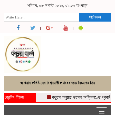
শনিবার, ০৮ অগাস্ট ২০২৬, ০৯:৫৬ অপরাহ্ন
সার্চ করুন
ব্রেকিং নিউজ
কচুয়ার নলুয়ায় ভয়াবহ অগ্নিকাণ্ডে প্রবাসীর বসত ঘর
Toggle