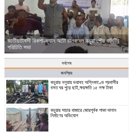
জাতীয়তাবাদী রিকশা-ভ্যান অটো চালক দল কচুয়া পৌর কমিটির
পরিচিতি সভা
সর্বশেষ
জনপ্রিয়
কচুয়ার নলুয়ায় ভয়াবহ অগ্নিকাণ্ডে প্রবাসীর
বসত ঘর পুড়ে ছাই,ক্ষয়ক্ষতি ১৫ লক্ষ টাকা
কচুয়ার সাচার বাজারে জোরপূর্বক পাকা দালান
নির্মাণের অভিযোগ