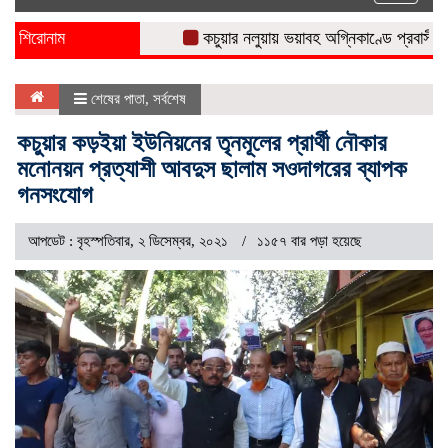
naviga
শিরোনাম
কচুয়ার নলুয়ায় ভয়াবহ অগ্নিকাণ্ডে প্রবাসীর বসত ঘর
শেষের পাতা
,
সর্বশেষ
কচুয়ার কড়ইয়া ইউনিয়নের তৃনমূলের প্রার্থী নৌকার
মনোনয়ন প্রত্যাশী আবদুস ছালাম সওদাগরের ব্যাপক
গনসংযোগ
আপডেট : বৃহস্পতিবার, ২ ডিসেম্বর, ২০২১
১১৫৭ বার পড়া হয়েছে