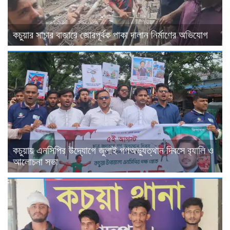
কচুয়ার সাচার বাজারে জোরপূর্বক পাকা দালান নির্মাণের অভিযোগ
কচুয়ায় এনসিপির উদ্যোগে জুলাই গণঅভ্যুত্থান দিবসে র‌্যালি ও
আলোচনা সভা