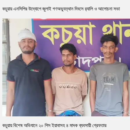
কচুয়ায় এনসিপির উদ্যোগে জুলাই গণঅভ্যুত্থান দিবসে র‌্যালি ও আলোচনা সভা
কচুয়ায় বিশেষ অভিযানে ২০ পিস ইয়াবাসহ ৪ মাদক ব্যবসায়ী গ্রেফতার