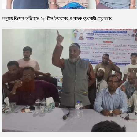
কচুয়ায় বিশেষ অভিযানে ২০ পিস ইয়াবাসহ ৪ মাদক ব্যবসায়ী গ্রেফতার