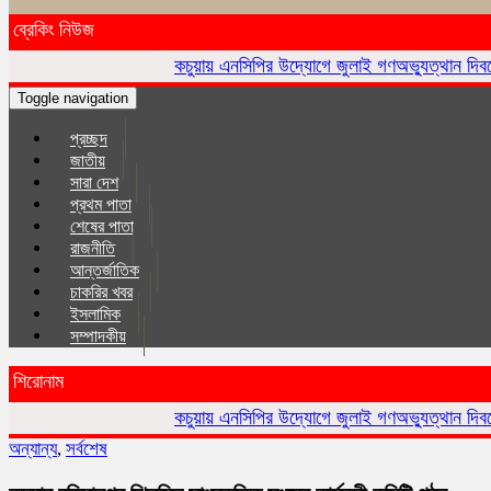
ব্রেকিং নিউজ
কচুয়ায় এনসিপির উদ্যোগে জুলাই গণঅভ্যুত্থান দিবসে র‌্যালি ও আলোচন
Toggle navigation
প্রচ্ছদ
জাতীয়
সারা দেশ
প্রথম পাতা
শেষের পাতা
রাজনীতি
আন্তর্জাতিক
চাকরির খবর
ইসলা‌মিক
সম্পাদকীয়
শিরোনাম
কচুয়ায় এনসিপির উদ্যোগে জুলাই গণঅভ্যুত্থান দিবসে র‌্যালি ও আলোচন
অন্যান্য
,
সর্বশেষ