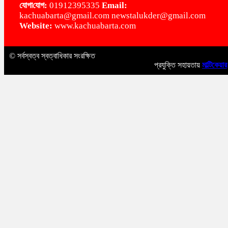
‌যোগা‌যোগ:
01912395335
Email:
kachuabarta@gmail.com newstalukder@gmail.com
Website:
www.kachuabarta.com
© সর্বস্বত্ব স্বত্বাধিকার সংরক্ষিত
প্রযুক্তি সহায়তায়
মাল্টিকেয়ার