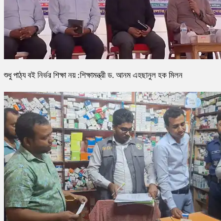
শুধু পাঠ্য বই নির্ভর শিক্ষা নয় :শিক্ষামন্ত্রী ড. আনম এহছানুল হক মিলন