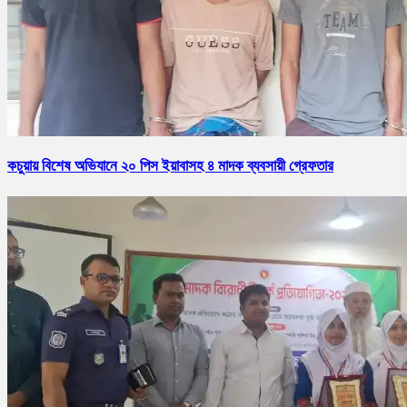
কচুয়ায় বিশেষ অভিযানে ২০ পিস ইয়াবাসহ ৪ মাদক ব্যবসায়ী গ্রেফতার