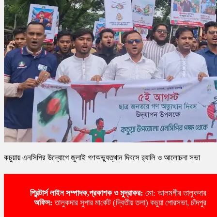
কচুয়ায় এনসিপির উদ্যোগে জুলাই গণঅভ্যুত্থান দিবসে র‌্যালি ও আলোচনা সভা
প্রিন্টার্স লাইন
সম্পাদক,প্রকাশক ও মুদ্রাকর:
মো: আলমগীর তালুকদার
অ‌ফিস:
তালুকদার সুপার মা‌র্কেট (দ্বিতীয় তলা) কচুয়া পোরসভা, চাঁদপুর