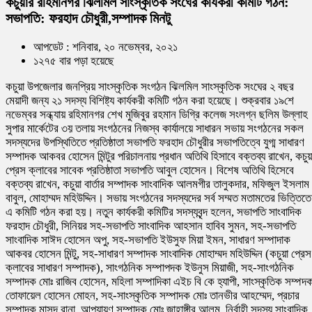
কচুয়ার রহিমানগর ঝিলমিল সাংস্কৃতিক সংঘের কার্যকরী কমিটি গঠন:
সভাপতি: ফরহাদ চৌধুরী,সম্পাদক মিনটু
আপডেট : শনিবার, ২০ নভেম্বর, ২০২১
১২৭৫ বার পড়া হয়েছে
কচুয়া উপজেলার জনপ্রিয় সাংস্কৃতিক সংগঠন ঝিলমিল সাংস্কৃতিক সংঘের ২ বছর
মেয়াদী জন্য ২১ সদস্য বিশিষ্ট্য কার্যকরী কমিটি গঠন করা হয়েছে। শুক্রবার ১৯শে
নভেম্বর সন্ধ্যায় রহিমানগর শেখ মুজিবুর রহমান ডিগ্রি কলেজ সংলগ্ন ছলিম উল্লাহ
সুপার মার্কেটের ৩য় তলায় সংগঠনের নিজস্ব কার্যালয়ে সাধারন সভায় সংগঠনের সকল
সদস্যদের উপস্থিতিতে প্রতিষ্ঠাতা সভাপতি ফরহাদ চৌধুরীর সভাপতিত্বে যুগ্ম সাধারণ
সম্পাদক আকবর হোসেন মিন্টুর পরিচালনায় প্রধান অতিথি হিসাবে বক্তব্য রাখেন, কচুয়
প্রেস ক্লাবের সাবেক প্রতিষ্ঠাতা সভাপতি আবুল হোসেন। বিশেষ অতিথি হিসেবে
বক্তব্য রাখেন, কচুয়া বার্তার সম্পাদক সাংবাদিক আলমগীর তালুকদার, মফিজুল ইসলাম
বাবুল, মোহাম্মদ মহিউদ্দিন। সভায় সংগঠনের সদস্যদের সর্ব সম্মত মতামতের ভিত্তিতে
এ কমিটি গঠন করা হয়। নতুন কার্যকরী কমিটির সদস্যবৃন্দ হলেন, সভাপতি সাংবাদিক
ফরহাদ চৌধুরী, সিনিয়র সহ-সভাপতি সাংবাদিক আহসান হাবিব সুমন, সহ-সভাপতি
সাংবাদিক সাঈদ হোসেন অপু, সহ-সভাপতি ইউসুফ মিয়া ইমন, সাধারণ সম্পাদাক
আকবর হোসেন মিন্টু, সহ-সাধারণ সম্পাদক সাংবাদিক মোহাম্মদ মহিউদ্দিন (কচুয়া প্রেস
ক্লাবের সাধারণ সম্পাদক), সাংগঠনিক সম্পাপদক ইউনুস মিয়াজী, সহ-সাংগঠনিক
সম্পাদক মোঃ রাজিব হোসেন, মহিলা সম্পাদিকা এইচ বি কে হ্যাপী, সাংস্কৃতিক সম্পদ
তোফায়েল হোসেন মোহন, সহ-সাংস্কৃতিক সম্পাদক মোঃ তানভীর আহম্মেদ, প্রচার
সম্পাদক মাসুদ রানা, আপ্যায়ণ সম্পাদক মোঃ জাহাঙ্গীর আলম, নির্বাহী সদস্য সাংবাদিক