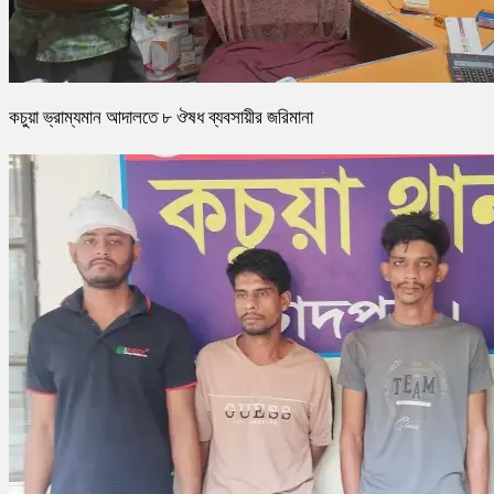
কচুয়া ভ্রাম্যমান আদালতে ৮ ঔষধ ব্যবসায়ীর জরিমানা