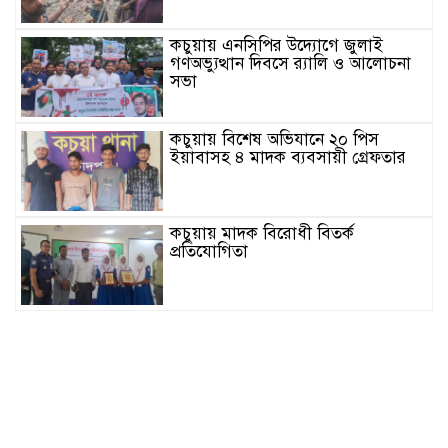
কচুয়ায় এনসিপির উদ্যোগে জুলাই
গণঅভ্যুত্থান দিবসে র‌্যালি ও আলোচনা
সভা
কচুয়ায় বিশেষ অভিযানে ২০ পিস
ইয়াবাসহ ৪ মাদক ব্যবসায়ী গ্রেফতার
কচুয়ায় মাদক বিরোধী বিতর্ক
প্রতিযোগিতা
জাতীয়তাবাদী রিকশা-ভ্যান অটো চালক
দল কচুয়া পৌর কমিটির পরিচিতি সভা
কচুয়ায় জুলাই গনঅভ্যুত্থানের দ্বিতীয়
বার্ষিকীতে জামায়াতের গণমিছিল