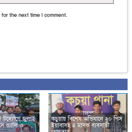
 for the next time I comment.
র উদ্যোগে জুলাই
কচুয়ায় বিশেষ অভিযানে ২০ পিস
ে র‌্যালি ও
ইয়াবাসহ ৪ মাদক ব্যবসায়ী
গ্রেফতার