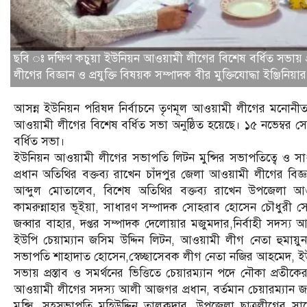
ছবি ঃ দক্ষিণ কচুয়া ইউনিয়ন আওয়ামী লীগের বিশেষ বর্ধিত সভায় প্
লীগের বিজ্ঞান ও প্রযুক্তি বিষয়ক সম্পাদক বীর মুক্তিযোদ্ধা ইঞ্জি
আসন্ন ইউনিয়ন পরিষদ নির্বাচনে তৃণমূল আওয়ামী লীগের মনোনীত প্
আওয়ামী লীগের বিশেষ বর্ধিত সভা অনুষ্ঠিত হয়েছে। ১৫ নভেম্বর স
বর্ধিত সভা।
ইউনিয়ন আওয়ামী লীগের সভাপতি লিটন মুন্সির সভাপতিত্বে ও সা
প্রধান অতিথির বক্তব্য রাখেন চাঁদপুর জেলা আওয়ামী লীগের বিজ্ঞা
আব্দুল মোতালেব, বিশেষ অতিথির বক্তব্য রাখেন উপজেলা
কামরুন্নাহার ভূইয়া, সাধারণ সম্পাদক সোহরাব হোসেন চৌধুরী 
জব্বার বাহার, দপ্তর সম্পাদক দেলোয়ার মজুমদার,নির্বাহী সদস্য আহস
ইউপি চেয়াম্যান জসিম উদ্দিন লিটন, আওয়ামী লীগ নেতা হুমায়ু
সভাপতি শাহাদাত হোসেন,স্বেচ্ছাসেবক লীগ নেতা নজির আহমেদ, ই
সভায় প্রস্তাব ও সমর্থনের ভিত্তিতে চেয়ারম্যান পদে নৌকা প্রতী
আওয়ামী লীগের সদস্য আলী আজগর প্রধান, বর্তমান চেয়ারম্যান জস
মুন্সি, সহসভাপতি মহিউদ্দিন তালুকদার, উপজেলা ছাত্রলীগে