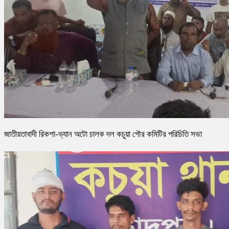
জাতীয়তাবাদী রিকশা-ভ্যান অটো চালক দল কচুয়া পৌর কমিটির পরিচিতি সভা