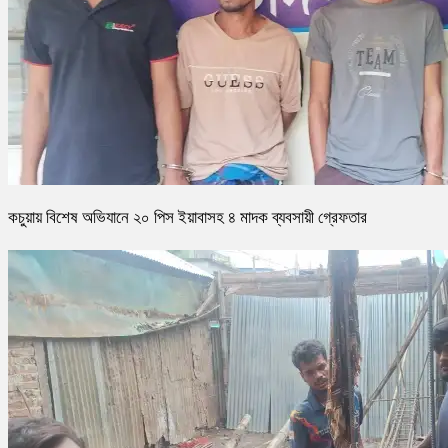
কচুয়ায় বিশেষ অভিযানে ২০ পিস ইয়াবাসহ ৪ মাদক ব্যবসায়ী গ্রেফতার