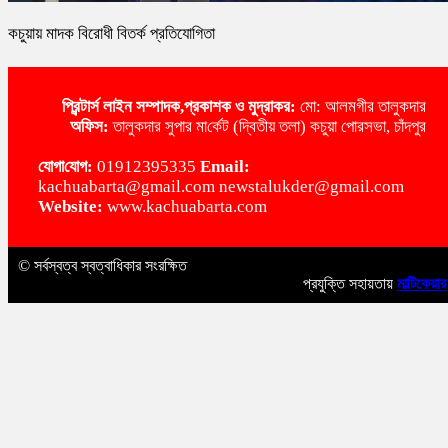
কচুয়ায় মাদক বিরোধী বিতর্ক প্রতিযোগিতা
প্রিন্টার্স লাইন
সম্পাদক,প্রকাশক ও মুদ্রাকর:
মো: আলমগীর তালুকদার
অ‌ফিস:
তালুকদার সুপার মা‌র্কেট (দ্বিতীয় তলা) কচুয়া পোরসভা, চাঁদপুর
‌যোগা‌যোগ:
01912395335
Email:
kachuabarta@gmail.com newstalukder@gmail.com
Website:
www.kachuabarta.com
© সর্বস্বত্ব স্বত্বাধিকার সংরক্ষিত
প্রযুক্তি সহায়তায়
মাল্টিকেয়ার