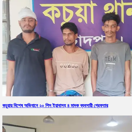
কচুয়ায় বিশেষ অভিযানে ২০ পিস ইয়াবাসহ ৪ মাদক ব্যবসায়ী গ্রেফতার