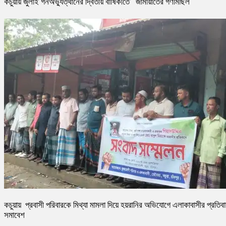
কচুয়ায় জুলাই গনঅভ্যুত্থানের দ্বিতীয় বার্ষিকীতে জামায়াতের গণমিছিল
কচুয়ায় প্রবাসী পরিবারকে মিথ্যা মামলা দিয়ে হয়রানির অভিযোগে এলাকাবাসীর প্রতিব
সমাবেশ