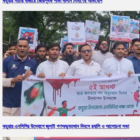
কচুয়ার সাচার বাজারে জোরপূর্বক পাকা দালান নির্মাণের অভিযোগ
কচুয়ায় এনসিপির উদ্যোগে জুলাই গণঅভ্যুত্থান দিবসে র‌্যালি ও আলোচনা সভা