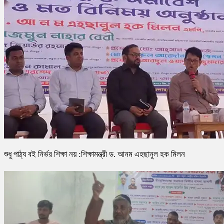
শুধু পাঠ্য বই নির্ভর শিক্ষা নয় :শিক্ষামন্ত্রী ড. আনম এহছানুল হক মিলন