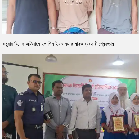
কচুয়ায় বিশেষ অভিযানে ২০ পিস ইয়াবাসহ ৪ মাদক ব্যবসায়ী গ্রেফতার