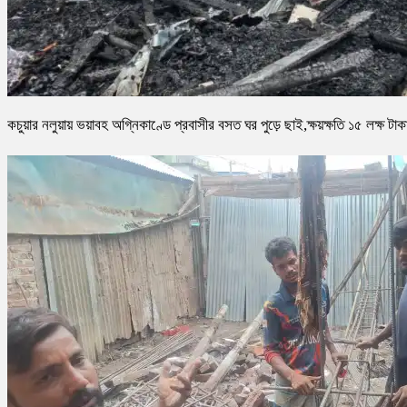
কচুয়ার নলুয়ায় ভয়াবহ অগ্নিকাণ্ডে প্রবাসীর বসত ঘর পুড়ে ছাই,ক্ষয়ক্ষতি ১৫ লক্ষ টাক