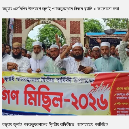
কচুয়ায় এনসিপির উদ্যোগে জুলাই গণঅভ্যুত্থান দিবসে র‌্যালি ও আলোচনা সভা
কচুয়ায় জুলাই গনঅভ্যুত্থানের দ্বিতীয় বার্ষিকীতে জামায়াতের গণমিছিল