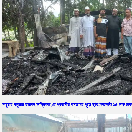
কচুয়ার নলুয়ায় ভয়াবহ অগ্নিকাণ্ডে প্রবাসীর বসত ঘর পুড়ে ছাই,ক্ষয়ক্ষতি ১৫ লক্ষ টাক