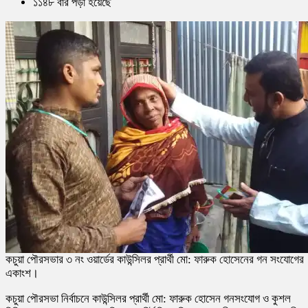
১১৪৮ বার পড়া হয়েছে
কচুয়া পৌরসভার ৩ নং ওয়ার্ডের কাউন্সিলর প্রার্থী মো: ফারুক হোসেনের গন সংযোগের
একাংশ।
কচুয়া পৌরসভা নির্বাচনে কাউন্সিলর প্রার্থী মো: ফারুক হোসেন গনসংযোগ ও কুশল