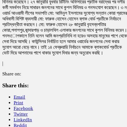
বিনিময় করেছেন। ২৭ জানুয়ারি বুধবার রির্টানিং অফিসারের প্রতীক বরাদ্ধের পর দলীয়
কর্মী সমর্থগন নিয়ে সাধারন জনগনের সাথে কুশল বিনিময় ও গনসংযোগ করেছেন। ৩ ন
ওয়ার্ড আওয়ামী লীগের সভাপতি মো: আমিনুল ইসলামের সুযোগ্য সন্তান কোয়া গ্রামে
অধিবাসী বিশিষ্ট ব্যবসায়ী মো: ফারুক হোসেন হোসেন ব্লাক বোর্ড প্রতীকে নির্বাচনে
প্রতিদ্ধন্ধীতা করছেন। মো: ফারুক হোসেন ২৮ জানুয়ারি বৃহসব্বপতিার
কোয়া,পলাশপুর,কান্দারপাড় ও চাড়ালখিল এলাকার জনগনের সাথে কুশল বিনিময় করেন।
গনসংােগকালে তিনি বলেন আমি জনপ্রতিনিধি না হয়েও অসহায় মানুষের পাশে থেকে
সেবা দিয়ে আসছি। কাউন্সিলর নির্বাচিত হলে আমার ওয়ার্ডের জনগনের সেবা করার
সুযোগ আরো বেড়ে যাবে। তাই ১৪ ফেব্রুয়ারি নির্বাচনে আমাকে ব্লাকবোর্ড প্রতীকে
ভোট দিয়ে আপনাদের পাশে থাকার সুযোগ দিবার জন্য অনুরোধ করছি।
|
Share on:
Share this:
Email
Print
Facebook
Twitter
LinkedIn
Reddit