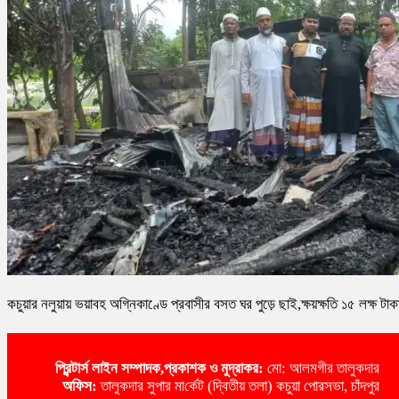
কচুয়ার নলুয়ায় ভয়াবহ অগ্নিকাণ্ডে প্রবাসীর বসত ঘর পুড়ে ছাই,ক্ষয়ক্ষতি ১৫ লক্ষ টাক
প্রিন্টার্স লাইন
সম্পাদক,প্রকাশক ও মুদ্রাকর:
মো: আলমগীর তালুকদার
অ‌ফিস:
তালুকদার সুপার মা‌র্কেট (দ্বিতীয় তলা) কচুয়া পোরসভা, চাঁদপুর