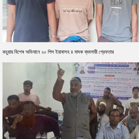
কচুয়ায় বিশেষ অভিযানে ২০ পিস ইয়াবাসহ ৪ মাদক ব্যবসায়ী গ্রেফতার