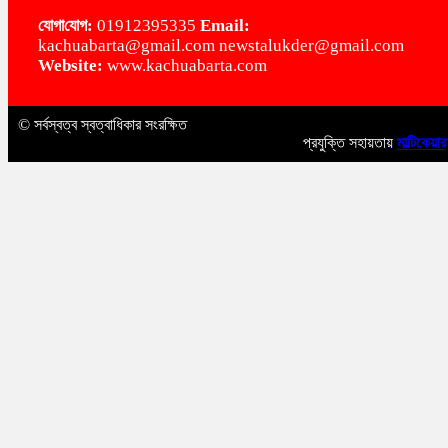
‌যোগা‌যোগ:
01912395335
Email:
kachuabarta@gmail.com newstalukder@gmail.com
Website:
www.kachuabarta.com
© সর্বস্বত্ব স্বত্বাধিকার সংরক্ষিত
প্রযুক্তি সহায়তায়
মাল্টিকেয়ার