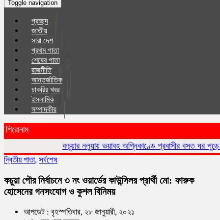
Toggle navigation
প্রচ্ছদ
জাতীয়
সারা দেশ
প্রথম পাতা
শেষের পাতা
রাজনীতি
আন্তর্জাতিক
চাকরির খবর
ইসলা‌মিক
সম্পাদকীয়
শিরোনাম
কচুয়ার নলুয়ায় ভয়াবহ অগ্নিকাণ্ডে প্রবাসীর বসত ঘর পুড়ে ছাই,ক্ষয়ক্ষতি ১৫
দ্বিতীয় পাতা
,
সর্বশেষ
কচুয়া পৌর নির্বাচনে ৩ নং ওয়ার্ডের কাউন্সিলর প্রার্থী মো: ফারুক
হোসেনের গনসংযোগ ও কুশল বিনিময়
আপডেট : বৃহস্পতিবার, ২৮ জানুয়ারী, ২০২১