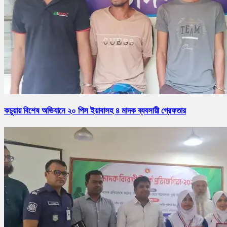
কচুয়ায় বিশেষ অভিযানে ২০ পিস ইয়াবাসহ ৪ মাদক ব্যবসায়ী গ্রেফতার