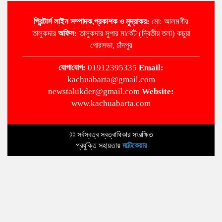
প্রিন্টার্স লাইন
সম্পাদক,প্রকাশক ও মুদ্রাকর:
মো: আলমগীর
তালুকদার
অ‌ফিস:
তালুকদার সুপার মা‌র্কেট (দ্বিতীয় তলা) কচুয়া
পোরসভা, চাঁদপুর
‌যোগা‌যোগ:
01912395335
Email:
kachuabarta@gmail.com
newstalukder@gmail.com
Website:
www.kachuabarta.com
© সর্বস্বত্ব স্বত্বাধিকার সংরক্ষিত
প্রযুক্তি সহায়তায়
মাল্টিকেয়ার