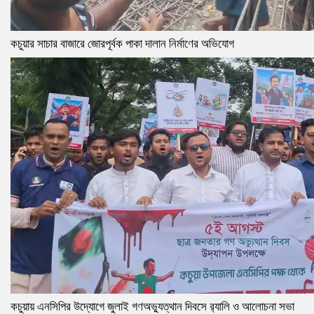
কচুয়ার সাচার বাজারে জোরপূর্বক পাকা দালান নির্মাণের অভিযোগ
কচুয়ায় এনসিপির উদ্যোগে জুলাই গণঅভ্যুত্থান দিবসে র‌্যালি ও আলোচনা সভা