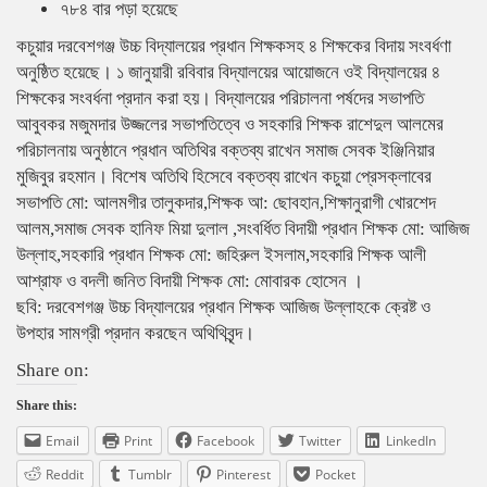
৭৮৪ বার পড়া হয়েছে
কচুয়ার দরবেশগঞ্জ উচ্চ বিদ্যালয়ের প্রধান শিক্ষকসহ ৪ শিক্ষকের বিদায় সংবর্ধণা
অনুষ্ঠিত হয়েছে। ১ জানুয়ারী রবিবার বিদ্যালয়ের আয়োজনে ওই বিদ্যালয়ের ৪
শিক্ষকের সংবর্ধনা প্রদান করা হয়। বিদ্যালয়ের পরিচালনা পর্ষদের সভাপতি
আবুবকর মজুমদার উজ্জলের সভাপতিত্বে ও সহকারি শিক্ষক রাশেদুল আলমের
পরিচালনায় অনুষ্ঠানে প্রধান অতিথির বক্তব্য রাখেন সমাজ সেবক ইঞ্জিনিয়ার
মুজিবুর রহমান। বিশেষ অতিথি হিসেবে বক্তব্য রাখেন কচুয়া প্রেসক্লাবের
সভাপতি মো: আলমগীর তালুকদার,শিক্ষক আ: ছোবহান,শিক্ষানুরাগী খোরশেদ
আলম,সমাজ সেবক হানিফ মিয়া দুলাল ,সংবর্ধিত বিদায়ী প্রধান শিক্ষক মো: আজিজ
উল্লাহ,সহকারি প্রধান শিক্ষক মো: জহিরুল ইসলাম,সহকারি শিক্ষক আলী
আশ্রাফ ও বদলী জনিত বিদায়ী শিক্ষক মো: মোবারক হোসেন ।
ছবি: দরবেশগঞ্জ উচ্চ বিদ্যালয়ের প্রধান শিক্ষক আজিজ উল্লাহকে ক্রেষ্ট ও
উপহার সামগ্রী প্রদান করছেন অথিথিবৃন্দ।
Share on:
Share this:
Email
Print
Facebook
Twitter
LinkedIn
Reddit
Tumblr
Pinterest
Pocket