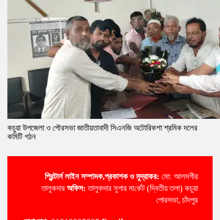
কচুয়া উপজেলা ও পৌরসভা জাতীয়তাবাদী সিএনজি অটোরিকশা শ্রমিক দলের
কমিটি গঠন
প্রিন্টার্স লাইন
সম্পাদক,প্রকাশক ও মুদ্রাকর:
মো: আলমগীর
তালুকদার
অ‌ফিস:
তালুকদার সুপার মা‌র্কেট (দ্বিতীয় তলা) কচুয়া
পোরসভা, চাঁদপুর