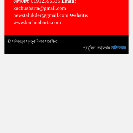
‌যোগা‌যোগ:
01912395335
Email:
kachuabarta@gmail.com
newstalukder@gmail.com
Website:
www.kachuabarta.com
© সর্বস্বত্ব স্বত্বাধিকার সংরক্ষিত
প্রযুক্তি সহায়তায়
মাল্টিকেয়ার