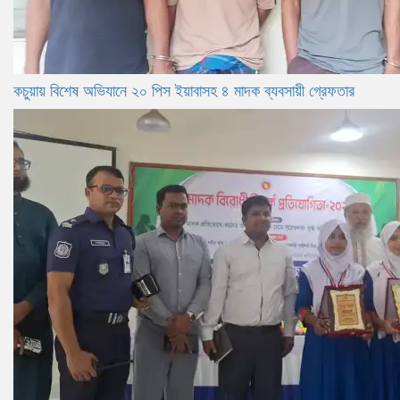
কচুয়ায় বিশেষ অভিযানে ২০ পিস ইয়াবাসহ ৪ মাদক ব্যবসায়ী গ্রেফতার