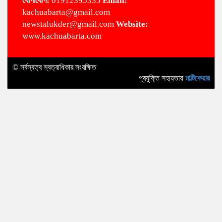
‌যোগা‌যোগ:
01912395335
Email:
kachuabarta@gmail.com
newstalukder@gmail.com
Website:
www.kachuabarta.com
© সর্বস্বত্ব স্বত্বাধিকার সংরক্ষিত
প্রযুক্তি সহায়তায়
মাল্টিকেয়ার