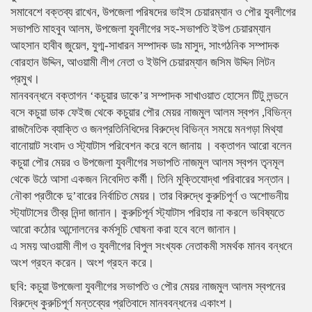
সমাবেশে বক্তব্য রাখেন, উপজেলা পরিষদের ভাইস চেয়ারম্যান ও পৌর যুবলীগের
সভাপতি মাহবুব আলম, উপজেলা যুবলীগের সহ-সভাপতি ইউপ চেয়ারম্যান
আহসান হাবীব জুয়েল, যুগ্ম-সাধারন সম্পাদক ডাঃ মাসুদ, সাংগঠনিক সম্পাদক
বোরহান উদ্দিন, আওয়ামী লীগ নেতা ও ইউপি চেয়ারম্যান জসিম উদ্দিন লিটন
প্রমুখ।
মানববন্ধনে বক্তাগন ‘কচুয়ার ডাকে’র সম্পাদক সাখাওয়াত হোসেন টিটু লন্ডনে
বসে কচুয়া ডাক ফেইজ থেকে কচুয়ার পৌর মেয়র নাজমুল আলম স্বপন ,বিভিন্ন
রাজনৈতিক ব্যাক্তি ও জনপ্রতিনিধিদের বিরুদ্ধে বিভিন্ন সময়ে মনগড়া মিথ্যা
বানোয়াট সংবাদ ও স্ট্যাটাস পরিবেশন করে বলে জানায় । বক্তাগন আরো বলেন
কচুয়া পৌর মেয়র ও উপজেলা যুবলীগের সভাপতি নাজমুল আলম স্বপন তৃনমূল
থেকে উঠে আসা একজন নিবেদিত কর্মী। তিনি মুক্তিযোদ্ধা পরিবারের সন্তান।
নৌকা প্রতীকে দু’বারের নির্বাচিত মেয়র। তার বিরুদ্ধে কুরুচিপূর্ণ ও অশোভনীয়
স্ট্যাটাসের তীব্র নিন্দা জানান। কুরুচিপূর্ন স্ট্যাটাস পরিহার না করলে ভবিষ্যতে
আরো কঠোর আন্দোলনের কর্মসূচি ঘোষনা করা হবে বলে জানান।
এ সময় আওয়ামী লীগ ও যুবলীগের বিপুল সংখ্যক নেতাকমী সমর্থক মানব বন্ধনে
অংশ গ্রহন করেন। অংশ গ্রহন করে।
ছবি: কচুয়া উপজেলা যুবলীগের সভাপতি ও পৌর মেয়র নাজমুল আলম স্বপনের
বিরুদ্ধে কুরুচিপূর্ণ মন্তব্যের প্রতিবাদে মানববন্ধনের একাংশ।