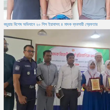
কচুয়ায় বিশেষ অভিযানে ২০ পিস ইয়াবাসহ ৪ মাদক ব্যবসায়ী গ্রেফতার