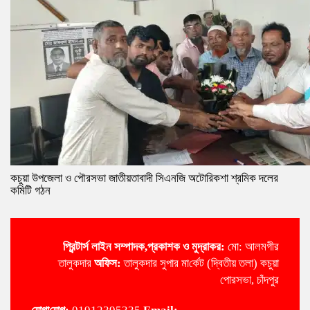
কচুয়া উপজেলা ও পৌরসভা জাতীয়তাবাদী সিএনজি অটোরিকশা শ্রমিক দলের
কমিটি গঠন
প্রিন্টার্স লাইন
সম্পাদক,প্রকাশক ও মুদ্রাকর:
মো: আলমগীর
তালুকদার
অ‌ফিস:
তালুকদার সুপার মা‌র্কেট (দ্বিতীয় তলা) কচুয়া
পোরসভা, চাঁদপুর