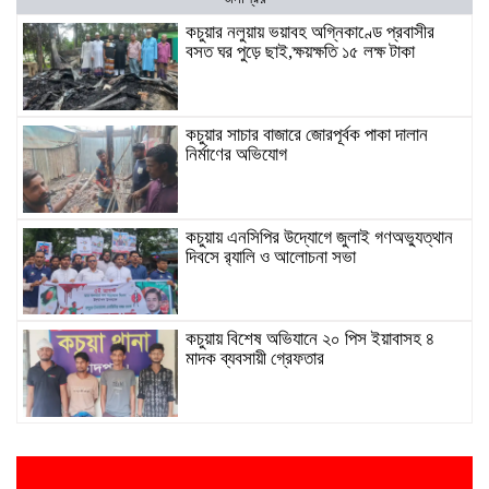
কচুয়ার নলুয়ায় ভয়াবহ অগ্নিকাণ্ডে প্রবাসীর
বসত ঘর পুড়ে ছাই,ক্ষয়ক্ষতি ১৫ লক্ষ টাকা
কচুয়ার সাচার বাজারে জোরপূর্বক পাকা দালান
নির্মাণের অভিযোগ
কচুয়ায় এনসিপির উদ্যোগে জুলাই গণঅভ্যুত্থান
দিবসে র‌্যালি ও আলোচনা সভা
কচুয়ায় বিশেষ অভিযানে ২০ পিস ইয়াবাসহ ৪
মাদক ব্যবসায়ী গ্রেফতার
কচুয়ায় মাদক বিরোধী বিতর্ক প্রতিযোগিতা