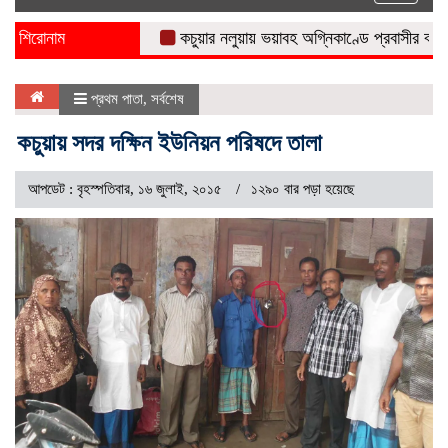
naviga
শিরোনাম
কচুয়ার নলুয়ায় ভয়াবহ অগ্নিকাণ্ডে প্রবাসীর বসত ঘর পুড়
প্রথম পাতা
,
সর্বশেষ
কচুয়ায় সদর দক্ষিন ইউনিয়ন পরিষদে তালা
আপডেট : বৃহস্পতিবার, ১৬ জুলাই, ২০১৫
১২৯০ বার পড়া হয়েছে