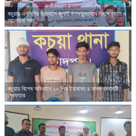
কচুয়ায় এনসিপির উদ্যোগে জুলাই গণঅভ্যুত্থান দিবসে র‌্যালি ও
আলোচনা সভা
কচুয়ায় বিশেষ অভিযানে ২০ পিস ইয়াবাসহ ৪ মাদক ব্যবসায়ী
গ্রেফতার