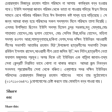
চেয়ারম্যান মিজানুর রহমান পাঠান পরিষদে না আসায় কার্যক্রম বন্ধ হওয়ার
পথে। ইউপি সদস্যরা জানান পরিষদ থেকে ভাতা না পাওয়ায় পবিত্র ঈদুল ফিতর
সামনে রেখে পরিবার পরিজন নিয়ে ঈদ উদযাপন কষ্ট সাধ্য হয়ে দাড়িয়েছে। সে
জন্য আমরা বাধ্য হয়ে পরিষদের সকল সদস্যগন মিলে পরিষদে তালা দিয়েছি।
এসময় উপস্থিত ছিলেন ইউপি সদস্য হিমেল চন্দ্র সরকার,মনু মেম্বার,মোঃ
শাহাদাত হোসেন,মোঃ দুলাল হোসেন, মোঃ সেলিম মিয়া,মনির হোসেন, মহিলা
সদস্য রওশন আরা,সামসুন্নাহার,ছকিনা বেগম,সদর দক্ষিন ইউনিয়ন আওয়ামী
লীগের সভাপতি আতাউর রহমান মিঠ’,উপজেলা ছাত্রলীগের সভাপতি সৈয়দ
রবিউল ইসলাম রাসেল,আওয়ামী লীগ রেতা জসিম উ্িদ্দন লিটন,ছাত্রলীগ নেতা
ফয়সাল মজুমদার প্রমূখ। অপর দিকে ওই ইউনিয়ন এক বাসিন্দা জানান-তথ্য
সেবা কেন্দ্রটি নিয়মিত ভাবে খোলা না থাকার কারনে আমরা জন্ম নিবন্ধন
সনদসহ প্রয়োজনীয় সেবা থেকে বঞ্চিত। এব্যাপারে সদর দক্ষিন ইউনিয়ন
পরিসদের চেয়ারম্যান মিজানুর রহমান পাঠানের সাথে তার মুঠোফোনে
(০১৭১১০৩৬৪৭১ )যোগাযোগের চেষ্টা করলে তার মোবাইল বন্ধ পাওয়া যায়।
Share
on:
Share this: