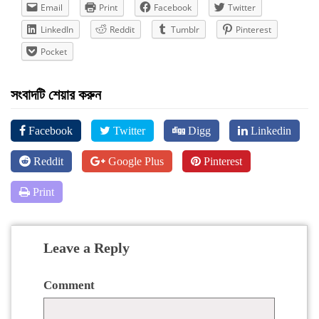
Email
Print
Facebook
Twitter
LinkedIn
Reddit
Tumblr
Pinterest
Pocket
সংবাদটি শেয়ার করুন
Facebook
Twitter
Digg
Linkedin
Reddit
Google Plus
Pinterest
Print
Leave a Reply
Comment