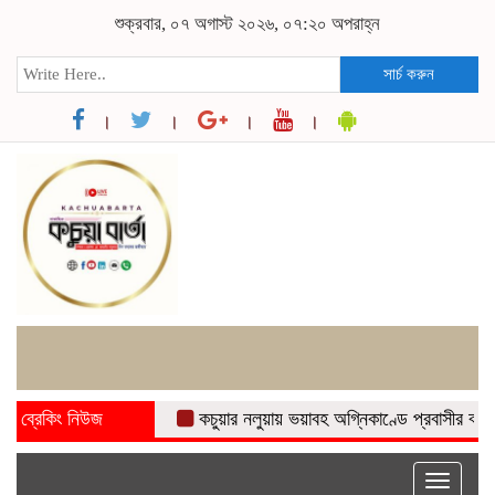
শুক্রবার, ০৭ অগাস্ট ২০২৬, ০৭:২০ অপরাহ্ন
সার্চ করুন
ব্রেকিং নিউজ
কচুয়ার নলুয়ায় ভয়াবহ অগ্নিকাণ্ডে প্রবাসীর বসত ঘর পুড়
Toggle