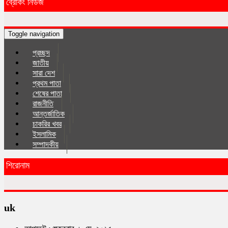
ব্রেকিং নিউজ
Toggle navigation
প্রচ্ছদ
জাতীয়
সারা দেশ
প্রথম পাতা
শেষের পাতা
রাজনীতি
আন্তর্জাতিক
চাকরির খবর
ইসলা‌মিক
সম্পাদকীয়
শিরোনাম
uk