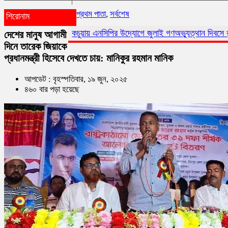
প্রথম পাতা
,
সর্বশেষ
শিরোনাম
কচুয়ায় এনসিপির উদ্যোগে জুলাই গণঅভ্যুত্থান দিবসে র‌্যালি ও আলোচনা 
দেশের মানুষ আগামী
দিনে তারেক জিয়াকে
প্রধানমন্ত্রী হিসেবে দেখতে চায়: মানিকুর রহমান মানিক
আপডেট : বৃহস্পতিবার, ১৯ জুন, ২০২৫
৪৬০ বার পড়া হয়েছে