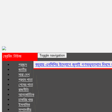
Toggle navigation
ব্রেকিং নিউজ
কচুয়ায় এনসিপির উদ্যোগে জুলাই গণঅভ্যুত্থান দিবসে র‌্যালি ও আলোচনা 
প্রচ্ছদ
জাতীয়
সারা দেশ
প্রথম পাতা
শেষের পাতা
রাজনীতি
আন্তর্জাতিক
চাকরির খবর
ইসলা‌মিক
সম্পাদকীয়