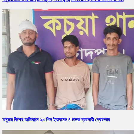
কচুয়ায় বিশেষ অভিযানে ২০ পিস ইয়াবাসহ ৪ মাদক ব্যবসায়ী গ্রেফতার