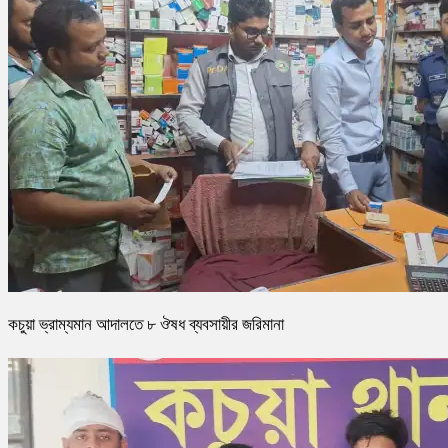
কচুয়া ভ্রাম্যমান আদালতে ৮ ঔষধ ব্যবসায়ীর জরিমানা