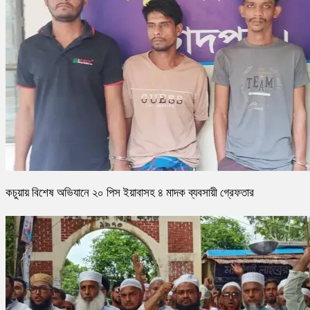
কচুয়ায় বিশেষ অভিযানে ২০ পিস ইয়াবাসহ ৪ মাদক ব্যবসায়ী গ্রেফতার