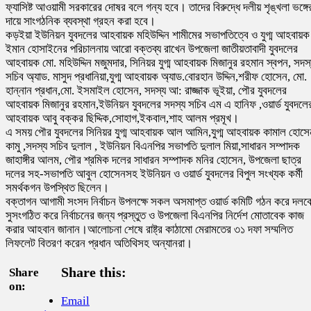
ফ্যাসিষ্ট আওয়ামী সরকারের দোষর বলে গন্য হবে। তাদের বিরুদ্ধে দলীয় শৃঙ্খলা ভঙ্গে
দায়ে সাংগঠনিক ব্যবস্থা গ্রহন করা হবে।
কড়ইয়া ইউনিয়ন যুবদলের আহবায়ক মহিউদ্দিন শামীমের সভাপতিত্বে ও যুগ্ম আহবায়ক
ইমান হোসাইনের পরিচালনায় আরো বক্তব্য রাখেন উপজেলা জাতীয়তাবাদী যুবদলের
আহবায়ক মো. মহিউদ্দিন মজুমদার, সিনিয়র যুগ্ম আহবায়ক মিজানুর রহমান স্বপন, সদস
সচিব অ্যাড. মাসুদ প্রধানিয়া,যুগ্ম আহবায়ক অ্যাড.বোরহান উদ্দিন,শরীফ হোসেন, মো.
হান্নান প্রধান,মো. ইসমাইল হোসেন, সদস্য আ: রাজ্জাক ভূইয়া, পৌর যুবদলের
আহবায়ক মিজানুর রহমান,ইউনিয়ন যুবদলের সদস্য সচিব এম এ হানিফ ,ওয়ার্ড যুবদলে
আহবায়ক আবু বক্কর ছিদ্দিক,সোহাগ,ইকবাল,শাহ আলম প্রমূখ।
এ সময় পৌর যুবদলের সিনিয়র যুগ্ম আহবায়ক আল আমিন,যুগ্ম আহবায়ক কামাল হোসে
কামু ,সদস্য সচিব দুলাল , ইউনিয়ন বিএনপির সভাপতি দুলাল মিয়া,সাধারন সম্পাদক
জাহাঙ্গীর আলম, পৌর শ্রমিক দলের সাধারন সম্পাদক মনির হোসেন, উপজেলা ছাত্র
দলের সহ-সভাপতি আবুল হোসেনসহ ইউনিয়ন ও ওয়ার্ড যুবদলের বিপুল সংখ্যক কর্মী
সমর্থকগন উপস্থিত ছিলেন।
বক্তাগন আগামী সংসদ নির্বাচন উপলক্ষে সকল অসমাপ্ত ওয়ার্ড কমিটি গঠন করে দলক
সুসংগঠিত করে নির্বাচনের জন্য প্রস্তুত ও উপজেলা বিএনপির নির্দেশ মোতাবেক কাজ
করার আহবান জানান।আলোচনা শেষে রাষ্ট্র কাঠামো মেরামতের ৩১ দফা সম্মলিত
লিফলেট বিতরণ করেন প্রধান অতিথিসহ অন্যানরা।
Share this:
Share
on:
Email