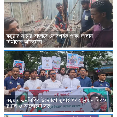
কচুয়ার সাচার বাজারে জোরপূর্বক পাকা দালান
নির্মাণের অভিযোগ
কচুয়ায় এনসিপির উদ্যোগে জুলাই গণঅভ্যুত্থান দিবসে
র‌্যালি ও আলোচনা সভা