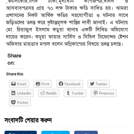
,স্বনালংকার,নগদ টাকা,মূল্যবান কাগজপত্র,দলিল ও
আসবাবপত্রসহ প্রায় ৭০ লক্ষ টাকার ক্ষতি সাধিত হয়। আমরা
প্রশাসনের নিকট আর্থিক ক্ষতির সহযোগীতা ও ঘটনার সাথে
জড়িতদের তদন্ত করে দৃষ্টান্তমূলক শাস্তির দাবী জানাই। এ ঘটনায়
মো. রিয়াজুল ইসলাম কচুয়া থানায় একটি লিখিত অভিযোগ
দায়ের করেন। কচূয়া ফায়ার সার্ভিস ও সিভিল ডিফেন্সের ষ্টেশন
অফিসার মাহতাব মন্ডল বলেন অগ্নিকান্ডের বিষয়ে তদন্ত চলছে।
Share
on:
Share this:
Email
Print
Facebook
Twitter
LinkedIn
Reddit
Tumblr
Pinterest
Pocket
সংবাদটি শেয়ার করুন