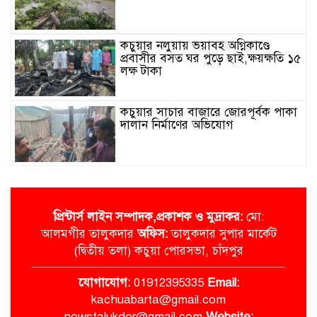
কচুয়ার নলুয়ায় ভয়াবহ অগ্নিকাণ্ডে
প্রবাসীর বসত ঘর পুড়ে ছাই,ক্ষয়ক্ষতি ১৫
লক্ষ টাকা
কচুয়ার সাচার বাজারে জোরপূর্বক পাকা
দালান নির্মাণের অভিযোগ
কচুয়ায় এনসিপির উদ্যোগে জুলাই
গণঅভ্যুত্থান দিবসে র‌্যালি ও আলোচনা
সভা
প্রিন্টার্স লাইন
সম্পাদক,প্রকাশক ও মুদ্রাকর:
মো:
আলমগীর তালুকদার
অ‌ফিস:
তালুকদার সুপার মা‌র্কেট
কচুয়ায় বিশেষ অভিযানে ২০ পিস
(দ্বিতীয় তলা) কচুয়া পোরসভা, চাঁদপুর
ইয়াবাসহ ৪ মাদক ব্যবসায়ী গ্রেফতার
‌যোগা‌যোগ:
01912395335
Email:
kachuabarta@gmail.com
কচুয়ায় মাদক বিরোধী বিতর্ক
newstalukder@gmail.com
Website: