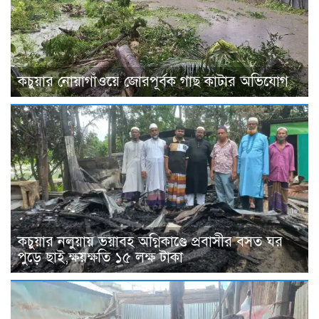
কচুয়ার নোয়াগাঁওয়ে জোরপূর্বক গাছ কাটার অভিযোগ
কচুয়ার নলুয়ায় ভয়াবহ অগ্নিকাণ্ডে প্রবাসীর বসত ঘর
পুড়ে ছাই,ক্ষয়ক্ষতি ১৫ লক্ষ টাকা