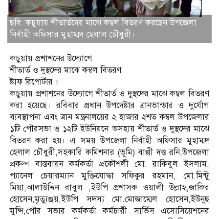
ছবি: কচুয়ায় শীতার্তদের মাঝে কম্বল বিতরণ করছেন উপজেলা
নির্বাহী অফিসার মুহাম্মদ হেলাল চৌধুরী।
কচুয়ায় প্রশাশনের উদ্যোগে
শীতার্ত ও দুস্থদের মাঝে কম্বল বিতরণ
ষ্টাফ রিপোর্টার ॥
কচুয়ায় প্রশাশনের উদ্যোগে শীতার্ত ও দুস্থদের মাঝে কম্বল বিতরণ
করা হয়েছে। রবিবার প্রধান উপদেষ্টার ত্রানভান্ডার ও দুর্যোগ
ব্যবস্থাপনা এবং ত্রান মন্ত্রনালয়ের ২ হাজার ২শত কম্বল উপজেলার
১টি পৌরসভা ও ১২টি ইউনিয়নে অসহায় শীতার্ত ও দুস্থদের মাঝে
বিতরণ করা হয়। এ সময় উপজেলা নির্বাহী অফিসার মুহাম্মদ
হেলাল চৌধুরী,সহকারি কমিশনার (ভূমি) বাপ্পী দত্ত রনি,উপজেলা
প্রকল্প বাস্তবায়ন কর্মকর্তা প্রকৌশলী মো. রাকিবুল ইসলাম,
প্যানেল চেয়ারম্যান মুক্তিযোদ্ধা সফিকুর রহমান, মো.মিন্টু
মিয়া,আলাউদ্দিন বাবুল ,ইউপি প্রশাসক ওয়ালী উল্লাহ,জাকির
হোসেন,মৃত্যুঞ্জয়,ইউপি সদস্য মো.মোজাম্মেল হোসেন,ইউনুছ
মুন্সি,পৌর সভার কর্মকর্তা কর্মচারী সার্ভিস এসোসিয়েশনের