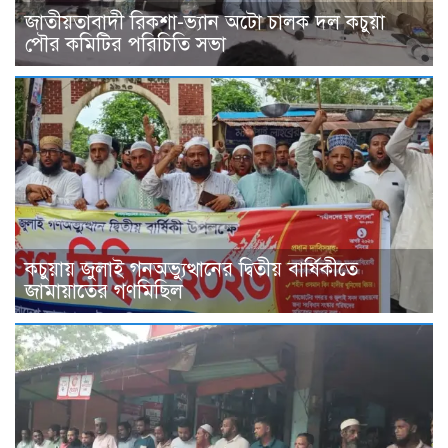
জাতীয়তাবাদী রিকশা-ভ্যান অটো চালক দল কচুয়া
পৌর কমিটির পরিচিতি সভা
কচুয়ায় জুলাই গনঅভ্যুত্থানের দ্বিতীয় বার্ষিকীতে
জামায়াতের গণমিছিল