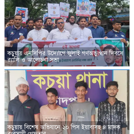
কচুয়ায় এনসিপির উদ্যোগে জুলাই গণঅভ্যুত্থান দিবসে
র‌্যালি ও আলোচনা সভা
কচুয়ায় বিশেষ অভিযানে ২০ পিস ইয়াবাসহ ৪ মাদক
ব্যবসায়ী গ্রেফতার