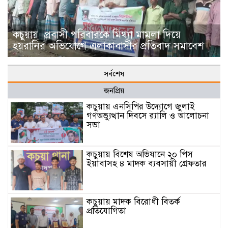
কচুয়ায় প্রবাসী পরিবারকে মিথ্যা মামলা দিয়ে
হয়রানির অভিযোগে এলাকাবাসীর প্রতিবাদ সমাবেশ
সর্বশেষ
জনপ্রিয়
কচুয়ায় এনসিপির উদ্যোগে জুলাই
গণঅভ্যুত্থান দিবসে র‌্যালি ও আলোচনা
সভা
কচুয়ায় বিশেষ অভিযানে ২০ পিস
ইয়াবাসহ ৪ মাদক ব্যবসায়ী গ্রেফতার
কচুয়ায় মাদক বিরোধী বিতর্ক
প্রতিযোগিতা