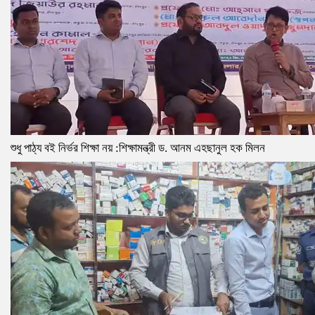
শুধু পাঠ্য বই নির্ভর শিক্ষা নয় :শিক্ষামন্ত্রী ড. আনম এহছানুল হক মিলন