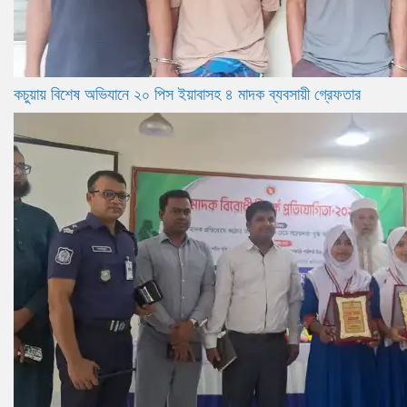
কচুয়ায় বিশেষ অভিযানে ২০ পিস ইয়াবাসহ ৪ মাদক ব্যবসায়ী গ্রেফতার