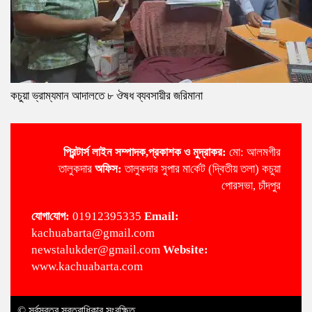
কচুয়া ভ্রাম্যমান আদালতে ৮ ঔষধ ব্যবসায়ীর জরিমানা
প্রিন্টার্স লাইন
সম্পাদক,প্রকাশক ও মুদ্রাকর:
মো: আলমগীর
তালুকদার
অ‌ফিস:
তালুকদার সুপার মা‌র্কেট (দ্বিতীয় তলা) কচুয়া
পোরসভা, চাঁদপুর
‌যোগা‌যোগ:
01912395335
Email:
kachuabarta@gmail.com
newstalukder@gmail.com
Website:
www.kachuabarta.com
© সর্বস্বত্ব স্বত্বাধিকার সংরক্ষিত