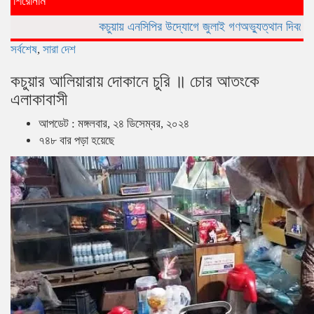
শিরোনাম
কচুয়ায় এনসিপির উদ্যোগে জুলাই গণঅভ্যুত্থান দিবসে র‌্যালি ও আলোচন
সর্বশেষ
,
সারা দেশ
কচুয়ার আলিয়ারায় দোকানে চুরি ॥ চোর আতংকে
এলাকাবাসী
আপডেট : মঙ্গলবার, ২৪ ডিসেম্বর, ২০২৪
৭৪৮ বার পড়া হয়েছে