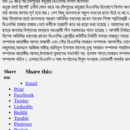
দীর্ঘ ১৬ বছর পর চাঁদপুরের কচুয়ায় বিএনপির বিশাল জনসভা
কচুয়া বার্তা রিপোর্ট ॥দীর্ঘ ষোল বছর পর চাঁদপুরের কচুয়ায় বিএনপির উদ্যোগে বিশা
মাঠ কানায় কানায় পূর্ণ হয়ে যায়। বেশ কিছু জনগনকে স্কুল ভবনের ছাদে উঠে ড.
উচ্চ বিদ্যালয় মাঠে জনসভায় প্রধান অতিথির বক্তব্য রাখেন সাবেক শিক্ষা প্রতিমন্
বিএনপির হাজার হাজার নেতা কর্মীকে হয়রানী করে ঘর ছাড়া করা হয়েছে। আমাদের বহু
ছাত্র জনতার বিপ্লবের মাধ্যমে আওয়ামী লীগ সরকারের পতন হয়েছে। আগামী নির্ব
বিশেষ অতিথির বক্তব্য রাখেন বিএনপির কেন্দ্রীয় কমিটির নির্বাহী সদস্য নাজমুন ন
সম্পাদক জাহাঙ্গীর আলম ফারুকী এবং পৌর বিএনপির সাধারন সম্পাদক আলমগীর হোসে
মজুমদার,আবদুল আজিজ মাষ্টার,আমিনুল ইসলাম মালেক,যুগ্ম সাধারন সম্পাদক সারফ
সম্পাদক জাহাঙ্গীর আলম,উপজেলা যুবদলের সভাপতি আ: ছালাম শান্ত,সাধারন সম্প
সম্পাদক মহিন। এসময় বিএনপি ও অঙ্গ সংগঠনের বিপুল সংখ্যক নেতাকর্মী সমর্থক
Share this:
Share
on:
Email
Print
Facebook
Twitter
LinkedIn
Reddit
Tumblr
Pinterest
Pocket