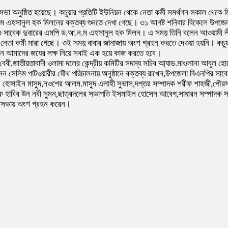
ল জনসভা অনুষ্ঠিত হয়েছে। কচুয়ার প্রতিটি ইউনিয়ন থেকে নেতা কর্মী সমর্থগন সকাল থেক
আ.ন.ম এহসানুল হক মিলনের বক্তব্য শুনতে দেখা গেছে। ৩১ আগষ্ট শনিবার বিকেলে উ
ত্রী ও সাবেক দুবারের এমপি ড.আ.ন.ম এহসানুল হক মিলন। এ সময় তিনি বলেন আওয়ামী লীগ
 নেতা কর্মী মারা গেছে। ওই সময় বাবার জানাজায় অংশ গ্রহন করতে দেওয়া হয়নি। কচুয়
াচনে আমাদের জযের লক্ষ নিয়ে সবাই এক হয়ে কাজ করতে হবে।
াহার বেবী,জাতীয়তাবাদী ওলামা দলের কেন্দ্রীয় কমিটির সদস্য সচিব আ্যাড.মাওলানা আ
ন সেলিম পাটওয়ারীর যৌথ পরিচালনায় অনুষ্ঠানে বক্তব্য রাখেন,উপজেলা বিএনপির সা
িন হোসাইন মাসুদ,নওশের আলম.মাসুদ এলাহী সুভাস,দপ্তর সম্পাদক শরীফ শাহজী,পৌরস
াদক হাবিব উন নবী সুমন,ছাত্রদলের সভাপতি ইসমাইল হোসেন আবেগ,সাধারন সম্পাদক 
 জনসভায় অংশ গ্রহন করেন।