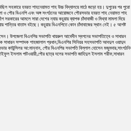
ে মিছিল সহকারে হযরত শাহনেয়ামত শাহ উচ্চ বিদ্যালয়ে মাঠে জড়ো হয়। দুপুরের পর পুরো
পজেলা ও পৌর বিএনপি এবং অঙ্গ সংগঠনের আয়োজনে পৌরসভার হযরত শাহ নেয়ামত শাহ
 সরকারের আমলে সারা দেশের ন্যায় কচুয়ায় ব্যাপক চাঁদাবাজী ও মিথ্যা মামলা দিয়ে
ায় শান্তির বাতাস বইছে। কচুয়ার বিএনপিতে কোন চাঁদাবাজের স্থান নেই। ৫ আগষ্ট
বুল হোসেন। উপজেলা বিএনপির সভাপতি খায়রুল আবেদীন স্বপনের সভাপতিত্বে ও সাধারন
বেক সাধারন সম্পাদক শাহজালাল প্রধান,বিএনপির সিনিয়র সহসভাপতি আবদুল ওয়াদুদ
ভার কাউন্সিলর আ:মান্নান, পৌর বিএনপির সভাপতি বিল্লাল হোসেন মজুমদার,সাংগঠন
সাইফুল ইসলাম পাটওয়ারী,পৌর ছাত্র দলের সভাপতি জাহিদুল ইসলাম শরীফ,সাধারন