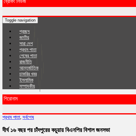
ব্রেকিং নিউজ
Toggle navigation
প্রচ্ছদ
জাতীয়
সারা দেশ
প্রথম পাতা
শেষের পাতা
রাজনীতি
আন্তর্জাতিক
চাকরির খবর
ইসলা‌মিক
সম্পাদকীয়
শিরোনাম
প্রথম পাতা
,
সর্বশেষ
দীর্ঘ ১৬ বছর পর চাঁদপুরের কচুয়ায় বিএনপির বিশাল জনসভা