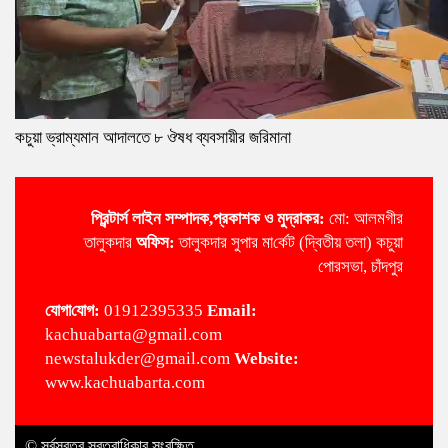
কচুয়া ভ্রাম্যমান আদালতে ৮ ঔষধ ব্যবসায়ীর জরিমানা
প্রিন্টার্স লাইন
সম্পাদক,প্রকাশক ও মুদ্রাকর:
মো: আলমগীর
তালুকদার
অ‌ফিস:
তালুকদার সুপার মা‌র্কেট (দ্বিতীয় তলা) কচুয়া
পোরসভা, চাঁদপুর
‌যোগা‌যোগ:
01912395335
Email:
kachuabarta@gmail.com
newstalukder@gmail.com
Website:
www.kachuabarta.com
© সর্বস্বত্ব স্বত্বাধিকার সংরক্ষিত