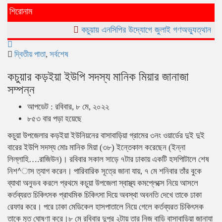
শিরোনাম
কচুয়ায় এনসিপির উদ্যোগে জুলাই গণঅভ্যুত্থান দিবসে র‌্যালি ও আ
দ্বিতীয় পাতা
,
সর্বশেষ
কচুয়ার কড়ইয়া ইউপি সদস্য মানিক মিয়ার জানাজা
সম্পন্ন
আপডেট : রবিবার, ৮ মে, ২০২২
৮৫৩ বার পড়া হয়েছে
কচুয়া উপজেলার কড়ইয়া ইউনিয়নের বাসাবাড়িয়া গ্রামের ৩নং ওয়ার্ডের দুই দুই
বারের ইউপি সদস্য মোঃ মানিক মিয়া (৩৮) ইন্তেকাল করেছেন (ইন্না
লিল্লাহি….রাজিউন)। রবিবার সকাল সাড়ে ৭টার ঢাকায় একটি হসপিাটালে শেষ
নিশ^াস ত্যাগ করেন। পারিবারিক সূত্রে জানা যায়, ৭ মে শনিবার তাঁর বুকে
ব্যাথা অনুভব করলে প্রথমে কচুয়া উপজেলা স্বাস্থ্য কমপ্লেক্সে নিয়ে আসলে
কর্তব্যরত চিকিৎসক প্রাথমিক চিকিৎসা দিয়ে অবস্থা অবনতি দেখে তাকে ঢাকা
রেফার করে। পরে ঢাকা মেডিকেল হাসপাতালে নিয়ে গেলে কর্তব্যরত চিকিৎসক
তাকে মৃত ঘোষণা করে।৮ মে রবিবার দুপুর ২টায় তার নিজ বাড়ি বাসাবাড়িয়া জানাযা