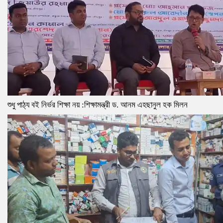
শুধু পাঠ্য বই নির্ভর শিক্ষা নয় :শিক্ষামন্ত্রী ড. আনম এহছানুল হক মিলন