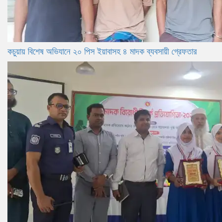
কচুয়ায় বিশেষ অভিযানে ২০ পিস ইয়াবাসহ ৪ মাদক ব্যবসায়ী গ্রেফতার