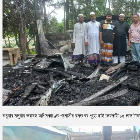
কচুয়ার নলুয়ায় ভয়াবহ অগ্নিকাণ্ডে প্রবাসীর বসত ঘর পুড়ে ছাই,ক্ষয়ক্ষতি ১৫ লক্ষ টাক