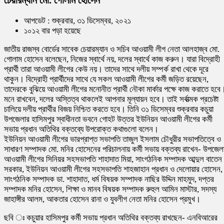
চেয়ারম্যান মো. গোলাম হোসেন
আপডেট : শুক্রবার, ৩১ ডিসেম্বর, ২০২১
১০১২ বার পড়া হয়েছে
জাতীয় রাজস্ব বোর্ডের সাবেক চেয়ারম্যান ও সচিব আওয়ামী লীগ নেতা আলহাজ্ব মো.
গোলাম হোসেন বলেছেন, নিজের স্বার্থে নয়, দলের স্বার্থে কাজ করুন। যারা বিদ্রোহী
প্রার্থী তারা আওয়ামী লীগের কেউ নয়। তাদের সাথে দলীয় সম্পর্ক রাখা থেকে দূরে
থাকুন। বিদ্রোহী প্রার্থীদের সাথে যে সকল আওয়ামী লীগের কর্মী জড়িত রয়েছেন,
তাদেরকে বুঝিয়ে আওয়ামী লীগের মনোনীত প্রার্থী নৌকা মার্কার পক্ষে কাজ করাতে হবে
মনে রাখবেন, দলের অস্তিত্ব থাকলেই আপনার মূল্যায়ন হবে। তাই সর্বাত্মক প্রচেষ্টা
চালিয়ে দলীয় প্রার্থীর বিজয় নিশ্চিত করতে হবে। তিনি ৩১ ডিসেম্বর শুক্রবার কচুয়া
উপজেলার হাসিমপুর স্বাধীনতা ভবনে গোহট উত্তর ইউনিয়ন আওয়ামী লীগের কর্মী
সভায় প্রধান অতিথির বক্তব্যে উপরোক্ত কথাগুলো বলেন।
ইউনিয়ন আওয়ামী লীগের ভারপ্রাপ্ত সভাপতি তাজুল ইসলাম চৌধুরীর সভাপতিত্বে ও
সাধারণ সম্পাদক মো. মনির হোসেনের পরিচালনায় কর্মী সভায় বক্তব্য রাখেন- উপজেল
আওয়ামী লীগের সিনিয়র সহসভাপতি শাহাদাত মিয়া, সাংগঠনিক সম্পাদক আব্দুল বাতেন
সরকার, ইউনিয়ন আওয়ামী লীগের সহসভাপতি শাহজাহান প্রধান ও দেলোয়ার হোসেন,
সাংগঠনিক সম্পাদক ডা. শাহাদাত, ধর্ম বিষয়ক সম্পাদক নাছির উদ্দিন মাহমুদ, দপ্তর
সম্পাদক মনির হোসেন, শিক্ষা ও মানব বিষয়ক সম্পাদক রুহুল আমিন মাস্টার, সদস্য
জাহাঙ্গীর আলম, আকতার হোসেন রানা ও যুবলীগ নেতা মনির হোসেন প্রমুখ।
ছবি ঃ কচুয়ার হাসিমপুর কর্মী সভায় প্রধান অতিথির বক্তব্য রাখছেন- এনবিআরের