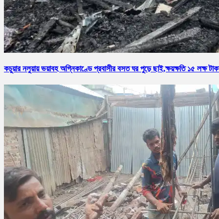
কচুয়ার নলুয়ায় ভয়াবহ অগ্নিকাণ্ডে প্রবাসীর বসত ঘর পুড়ে ছাই,ক্ষয়ক্ষতি ১৫ লক্ষ টাক