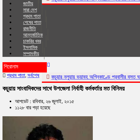
জাতীয়
সারা দেশ
প্রথম পাতা
শেষের পাতা
রাজনীতি
আন্তর্জাতিক
চাকরির খবর
ইসলা‌মিক
সম্পাদকীয়
শিরোনাম
প্রথম পাতা
,
সর্বশেষ
কচুয়ার নলুয়ায় ভয়াবহ অগ্নিকাণ্ডে প্রবাসীর বসত ঘর পুড়ে ছাই,ক্ষয়ক্ষত
কচুয়ায় সাংবাদিকদের সাথে উপজেলা নির্বাহী কর্মকর্তার মত বিনিময়
আপডেট : রবিবার, ২৬ জুলাই, ২০১৫
১১২৮ বার পড়া হয়েছে