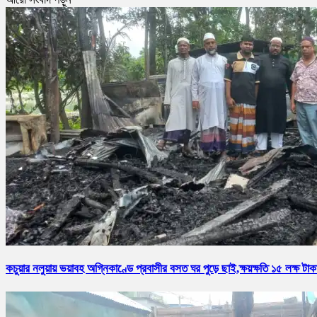
কচুয়ার নলুয়ায় ভয়াবহ অগ্নিকাণ্ডে প্রবাসীর বসত ঘর পুড়ে ছাই,ক্ষয়ক্ষতি ১৫ লক্ষ টাক