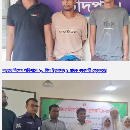
কচুয়ায় বিশেষ অভিযানে ২০ পিস ইয়াবাসহ ৪ মাদক ব্যবসায়ী গ্রেফতার