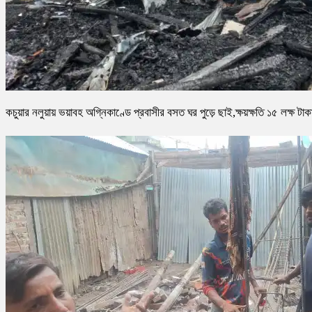
কচুয়ার নলুয়ায় ভয়াবহ অগ্নিকাণ্ডে প্রবাসীর বসত ঘর পুড়ে ছাই,ক্ষয়ক্ষতি ১৫ লক্ষ টাক