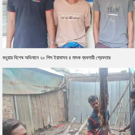
কচুয়ায় বিশেষ অভিযানে ২০ পিস ইয়াবাসহ ৪ মাদক ব্যবসায়ী গ্রেফতার