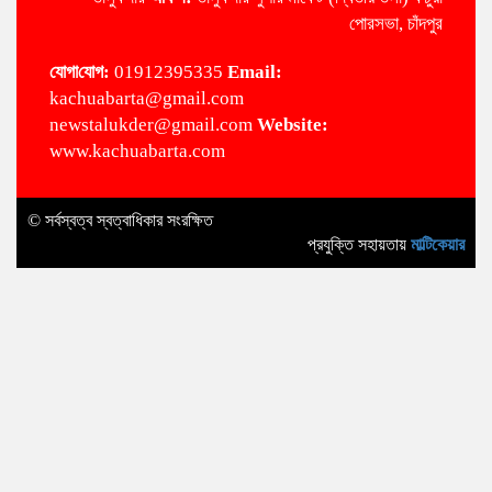
পোরসভা, চাঁদপুর
‌যোগা‌যোগ:
01912395335
Email:
kachuabarta@gmail.com
newstalukder@gmail.com
Website:
www.kachuabarta.com
© সর্বস্বত্ব স্বত্বাধিকার সংরক্ষিত
প্রযুক্তি সহায়তায়
মাল্টিকেয়ার