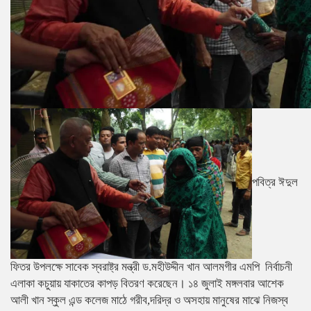
পবিত্র ঈদুল
ফিতর উপলক্ষে সাবেক স্বরাষ্ট্র মন্ত্রী ড.মহীউদ্দীন খান আলমগীর এমপি নির্বাচনী
এলাকা কচুয়ায় যাকাতের কাপড় বিতরণ করেছেন। ১৪ জুলাই মঙ্গলবার আশেক
আলী খান স্কুল এন্ড কলেজ মাঠে গরীব,দরিদ্র ও অসহায় মানুষের মাঝে নিজস্ব