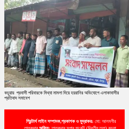
কচুয়ায় প্রবাসী পরিবারকে মিথ্যা মামলা দিয়ে হয়রানির অভিযোগে এলাকাবাসীর
প্রতিবাদ সমাবেশ
প্রিন্টার্স লাইন
সম্পাদক,প্রকাশক ও মুদ্রাকর:
মো: আলমগীর
তালুকদার
অ‌ফিস:
তালুকদার সুপার মা‌র্কেট (দ্বিতীয় তলা) কচুয়া