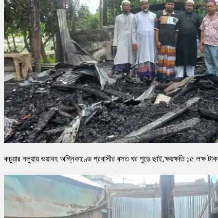
কচুয়ার নলুয়ায় ভয়াবহ অগ্নিকাণ্ডে প্রবাসীর বসত ঘর পুড়ে ছাই,ক্ষয়ক্ষতি ১৫ লক্ষ টাক