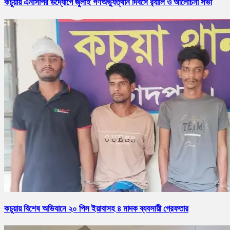
কচুয়ায় এনসিপির উদ্যোগে জুলাই গণঅভ্যুত্থান দিবসে র‌্যালি ও আলোচনা সভা
কচুয়ায় বিশেষ অভিযানে ২০ পিস ইয়াবাসহ ৪ মাদক ব্যবসায়ী গ্রেফতার