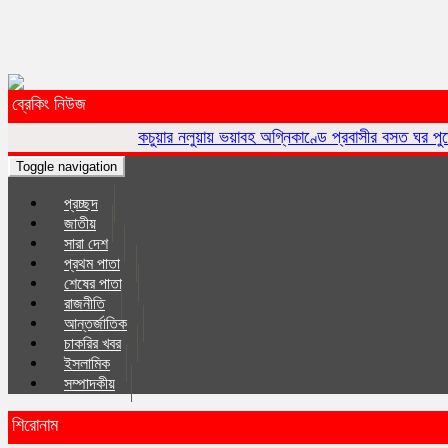
ব্রেকিং নিউজ
কচুয়ার নলুয়ায় ভয়াবহ অগ্নিকাণ্ডে প্রবাসীর বসত ঘর পুড়ে ছাই,ক্ষয়ক্ষতি ১৫
Toggle navigation
প্রচ্ছদ
জাতীয়
সারা দেশ
প্রথম পাতা
শেষের পাতা
রাজনীতি
আন্তর্জাতিক
চাকরির খবর
ইসলা‌মিক
সম্পাদকীয়
শিরোনাম