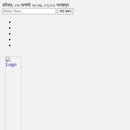
রবিবার, ০৯ অগাস্ট ২০২৬, ০২:০২ অপরাহ্ন
সার্চ করুন