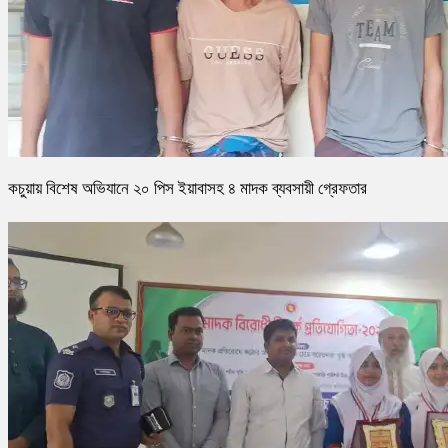
কচুয়ায় বিশেষ অভিযানে ২০ পিস ইয়াবাসহ ৪ মাদক ব্যবসায়ী গ্রেফতার