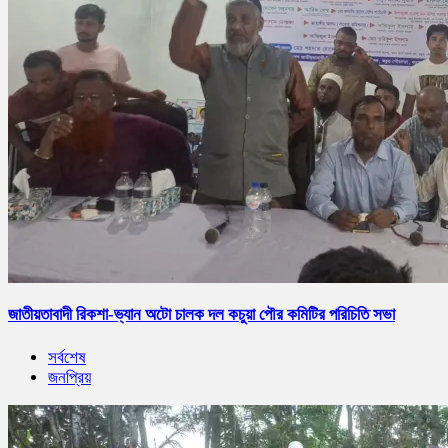
জাতীয়তাবাদী রিকশা-ভ্যান অটো চালক দল কচুয়া পৌর কমিটির পরিচিতি সভা
সর্বশেষ
জনপ্রিয়