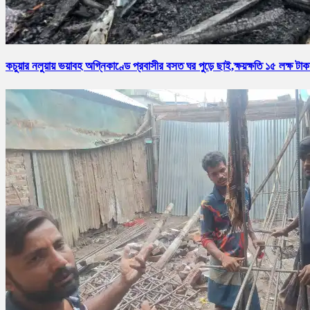
কচুয়ার নলুয়ায় ভয়াবহ অগ্নিকাণ্ডে প্রবাসীর বসত ঘর পুড়ে ছাই,ক্ষয়ক্ষতি ১৫ লক্ষ টাক