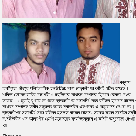
কচুয়ায়
অবস্থিত চাঁদপুর পলিটেকনিক ইনষ্টিটিউট শাখা ছাত্রলীগের কমিটি গঠিত হয়েছে।
শাকিল হোসেন তাবির সভাপতি ও মহসিনকে সাধারন সম্পাদক হিসাবে ঘোষনা দেওয়া
হয়েছে। ১ জুলাই বুধবার উপেজলা ছাত্রলীগের সভাপতি সৈয়দ রবিউল ইসলাম রাসেল 
সাধারন সম্পাদক হাবীব মজুমদার জয়ের স্বাক্ষরিত একপত্রে এ অনুমোদন দেওয়া হয়।
ছাত্রলীগের সভাপতি সৈয়দ রবিউল ইসলাম রাসেল জানান- সাবেক সফল স্বরাষ্ট্র মন্ত্রী
ড.মহীউদ্দীন খান আলমগীর এমপি মহোদয়ের সম্মত্তিক্রমে এ কমিটি অনুমোদন দেওয়া
হয়।