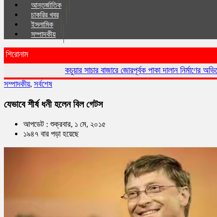
আন্তর্জাতিক
চাকরির খবর
ইসলা‌মিক
সম্পাদকীয়
শিরোনাম
কচুয়ার সাচার বাজারে জোরপূর্বক পাকা দালান নির্মাণের অভিযোগ
কচুয়ায় 
সম্পাদকীয়
,
সর্বশেষ
যেভাবে শীর্ষ ধনী হলেন বিল গেটস
আপডেট : শুক্রবার, ১ মে, ২০১৫
১৯৪৭ বার পড়া হয়েছে