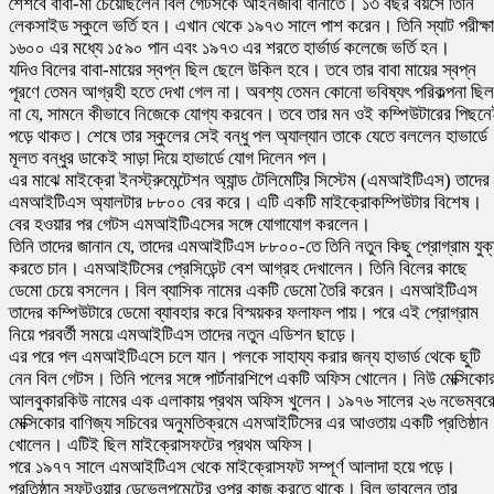
শৈশবে বাবা-মা চেয়েছিলেন বিল গেটসকে আইনজীবী বানাতে। ১৩ বছর বয়সে তিনি
লেকসাইড স্কুলে ভর্তি হন। এখান থেকে ১৯৭৩ সালে পাশ করেন। তিনি স্যাট পরীক্ষা
১৬০০ এর মধ্যে ১৫৯০ পান এবং ১৯৭৩ এর শরতে হার্ভার্ড কলেজে ভর্তি হন।
যদিও বিলের বাবা-মায়ের স্বপ্ন ছিল ছেলে উকিল হবে। তবে তার বাবা মায়ের স্বপ্ন
পূরণে তেমন আগ্রহী হতে দেখা গেল না। অবশ্য তেমন কোনো ভবিষ্যৎ পরিকল্পনা ছিল
না যে, সামনে কীভাবে নিজেকে যোগ্য করবেন। তবে তার মন ওই কম্পিউটারের পিছন
পড়ে থাকত। শেষে তার স্কুলের সেই বন্ধু পল অ্যাল্যান তাকে যেতে বললেন হাভার্ডে
মূলত বন্ধুর ডাকেই সাড়া দিয়ে হাভার্ডে যোগ দিলেন পল।
এর মাঝে মাইক্রো ইনস্ট্রুমেন্টেশন অ্যান্ড টেলিমেট্রি সিস্টেম (এমআইটিএস) তাদের
এমআইটিএস অ্যালটার ৮৮০০ বের করে। এটি একটি মাইক্রোকম্পিউটার বিশেষ।
বের হওয়ার পর গেটস এমআইটিএসের সঙ্গে যোগাযোগ করলেন।
তিনি তাদের জানান যে, তাদের এমআইটিএস ৮৮০০-তে তিনি নতুন কিছু প্রোগ্রাম যুক
করতে চান। এমআইটিসের প্রেসিডেন্ট বেশ আগ্রহ দেখালেন। তিনি বিলের কাছে
ডেমো চেয়ে বসলেন। বিল ব্যাসিক নামের একটি ডেমো তৈরি করেন। এমআইটিএস
তাদের কম্পিউটারে ডেমো ব্যাবহার করে বিস্ময়কর ফলাফল পায়। পরে এই প্রোগ্রাম
নিয়ে পরবর্তী সময়ে এমআইটিএস তাদের নতুন এডিশন ছাড়ে।
এর পরে পল এমআইটিএসে চলে যান। পলকে সাহায্য করার জন্য হাভার্ড থেকে ছুটি
নেন বিল গেটস। তিনি পলের সঙ্গে পার্টনারশিপে একটি অফিস খোলেন। নিউ মেক্সিকো
আলবুকারকিউ নামের এক এলাকায় প্রথম অফিস খুলেন। ১৯৭৬ সালের ২৬ নভেম্বর
মেক্সিকোর বাণিজ্য সচিবের অনুমতিক্রমে এমআইটিসের এর আওতায় একটি প্রতিষ্ঠান
খোলেন। এটিই ছিল মাইক্রোসফটের প্রথম অফিস।
পরে ১৯৭৭ সালে এমআইটিএস থেকে মাইক্রোসফট সম্পূর্ণ আলাদা হয়ে পড়ে।
প্রতিষ্ঠান সফটওয়ার ডেভেলপমেন্টের ওপর কাজ করতে থাকে। বিল ভাবলেন তার