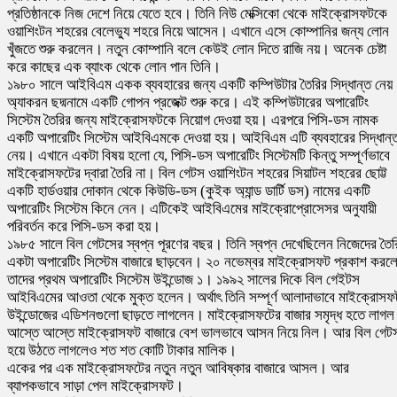
প্রতিষ্ঠানকে নিজ দেশে নিয়ে যেতে হবে। তিনি নিউ মেক্সিকো থেকে মাইক্রোসফটকে
ওয়াশিংটন শহরের বেলেভ্যু শহরে নিয়ে আসেন। এখানে এসে কোম্পানির জন্য লোন
খুঁজতে শুরু করলেন। নতুন কোম্পানি বলে কেউই লোন দিতে রাজি নয়। অনেক চেষ্টা
করে কাছের এক ব্যাংক থেকে লোন পান তিনি।
১৯৮০ সালে আইবিএম একক ব্যবহারের জন্য একটি কম্পিউটার তৈরির সিদ্ধান্ত নেয়
অ্যাকরন ছদ্মনামে একটি গোপন প্রজেক্ট শুরু করে। এই কম্পিউটারের অপারেটিং
সিস্টেম তৈরির জন্য মাইক্রোসফটকে নিয়োগ দেওয়া হয়। এরপরে পিসি-ডস নামক
একটি অপারেটিং সিস্টেম আইবিএমকে দেওয়া হয়। আইবিএম এটি ব্যবহারের সিদ্ধান্
নেয়। এখানে একটা বিষয় হলো যে, পিসি-ডস অপারেটিং সিস্টেমটি কিন্তু সম্পূর্ণভাবে
মাইক্রোসফটের দ্বারা তৈরি না। বিল গেটস ওয়াশিংটন শহরের সিয়াটল শহরের ছোট্ট
একটি হার্ডওয়ার দোকান থেকে কিউডি-ডস (কুইক অ্যান্ড ডার্টি ডস) নামের একটি
অপারেটিং সিস্টেম কিনে নেন। এটিকেই আইবিএমের মাইক্রোপ্রোসেসর অনুযায়ী
পরিবর্তন করে পিসি-ডস করা হয়।
১৯৮৫ সালে বিল গেটসের স্বপ্ন পূরণের বছর। তিনি স্বপ্ন দেখেছিলেন নিজেদের তৈর
একটা অপারেটিং সিস্টেম বাজারে ছাড়বেন। ২০ নভেম্বর মাইক্রোসফট প্রকাশ করল
তাদের প্রথম অপারেটিং সিস্টেম উইন্ডোজ ১। ১৯৯২ সালের দিকে বিল গেইটস
আইবিএমের আওতা থেকে মুক্ত হলেন। অর্থাৎ তিনি সম্পূর্ণ আলাদাভাবে মাইক্রোসফ
উইন্ডোজের এডিশনগুলো ছাড়তে লাগলেন। মাইক্রোসফটের বাজার সমৃদ্ধ হতে লাগ
আস্তে আস্তে মাইক্রোসফট বাজারে বেশ ভালভাবে আসন নিয়ে নিল। আর বিল গেট
হয়ে উঠতে লাগলেও শত শত কোটি টাকার মালিক।
একের পর এক মাইক্রোসফটের নতুন নতুন আবিষ্কার বাজারে আসল। আর
ব্যাপকভাবে সাড়া পেল মাইক্রোসফট।