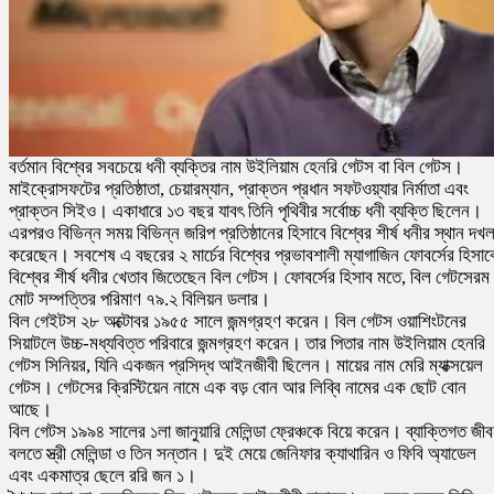
বর্তমান বিশ্বের সবচেয়ে ধনী ব্যক্তির নাম উইলিয়াম হেনরি গেটস বা বিল গেটস।
মাইক্রোসফটের প্রতিষ্ঠাতা, চেয়ারম্যান, প্রাক্তন প্রধান সফটওয়্যার নির্মাতা এবং
প্রাক্তন সিইও। একাধারে ১৩ বছর যাবৎ তিনি পৃথিবীর সর্বোচ্চ ধনী ব্যক্তি ছিলেন।
এরপরও বিভিন্ন সময় বিভিন্ন জরিপ প্রতিষ্ঠানের হিসাবে বিশ্বের শীর্ষ ধনীর স্থান দখ
করেছেন। সবশেষ এ বছরের ২ মার্চের বিশ্বের প্রভাবশালী ম্যাগাজিন ফোবর্সের হিসাব
বিশ্বের শীর্ষ ধনীর খেতাব জিতেছেন বিল গেটস। ফোবর্সের হিসাব মতে, বিল গেটসেরম
মোট সম্পত্তির পরিমাণ ৭৯.২ বিলিয়ন ডলার।
বিল গেইটস ২৮ অক্টোবর ১৯৫৫ সালে জন্মগ্রহণ করেন। বিল গেটস ওয়াশিংটনের
সিয়াটলে উচ্চ-মধ্যবিত্ত পরিবারে জন্মগ্রহণ করেন। তার পিতার নাম উইলিয়াম হেনরি
গেটস সিনিয়র, যিনি একজন প্রসিদ্ধ আইনজীবী ছিলেন। মায়ের নাম মেরি ম্যাক্সয়েল
গেটস। গেটসের ক্রিস্টিয়েন নামে এক বড় বোন আর লিব্বি নামের এক ছোট বোন
আছে।
বিল গেটস ১৯৯৪ সালের ১লা জানুয়ারি মেলিন্ডা ফ্রেঞ্চকে বিয়ে করেন। ব্যাক্তিগত জী
বলতে স্ত্রী মেলিন্ডা ও তিন সন্তান। দুই মেয়ে জেনিফার ক্যাথারিন ও ফিবি অ্যাডেল
এবং একমাত্র ছেলে ররি জন ১।