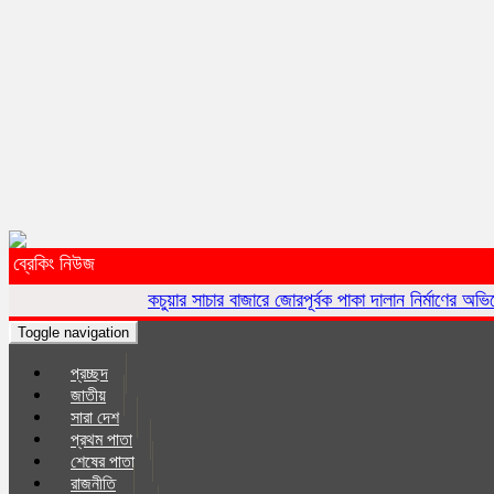
ব্রেকিং নিউজ
কচুয়ার সাচার বাজারে জোরপূর্বক পাকা দালান নির্মাণের অভিযোগ
কচুয়ায় 
Toggle navigation
প্রচ্ছদ
জাতীয়
সারা দেশ
প্রথম পাতা
শেষের পাতা
রাজনীতি