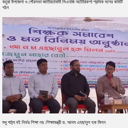
কচুয়া উপজেলা ও পৌরসভা জাতীয়তাবাদী সিএনজি অটোরিকশা শ্রমিক দলের কমিটি
গঠন
শুধু পাঠ্য বই নির্ভর শিক্ষা নয় :শিক্ষামন্ত্রী ড. আনম এহছানুল হক মিলন