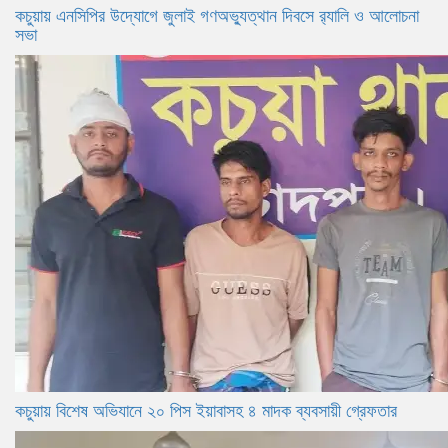
কচুয়ায় এনসিপির উদ্যোগে জুলাই গণঅভ্যুত্থান দিবসে র‌্যালি ও আলোচনা
সভা
কচুয়ায় বিশেষ অভিযানে ২০ পিস ইয়াবাসহ ৪ মাদক ব্যবসায়ী গ্রেফতার