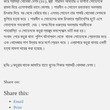
করে শ্বাশুড়ী খোদেজা বেগম (৪৫), স্ত্রী শারমিন আক্তার ও ভাগীনা সোহেলকে
রামদা দিয়ে এলোপাথারি ভাবে কোপায় । শারমীন ও সোহেল রক্তাক্ত অবস্থায়
চিৎকার দিয়ে ঘর থেকে বেরিয়ে যায়। এসময় সোহেল তার শাশুরি খোদেজা বেগমকে
কুপিয়ে হত্যা করে । শারমীন ও সোহেলের ডাক চিৎকারে প্রতিবেশির ছুটে এসে
সোহাগকে গনধোলাই দেয় । অপর দিকে গুরুত্বর অবস্থায় শারমীনকে
শাহারাস্তি ও সোহেলকে কচুয়া স্বাস্থ্য কমপ্লেক্সে ভর্তি করা হয়।
সংবাদ পেয়ে কচুয়া থানা পুলিশ ঘটনাস্থল থেকে ঘাতক সোহেলকে গ্রেফতার করে
এবং খোদেজার লাশ উদ্বার করে মর্গে প্রেরন করে । এব্যাপারে কচুয়া থানায় একটি
হত্যা মামলা দায়ের করা হয়েছে।
ছবিঃ ১/কচুয়ায় ঘাতক জামাইর হাতে খুনের শিকার শ্বাশুড়ী খোদাজা বেগম।
Share on:
Share this:
Email
Print