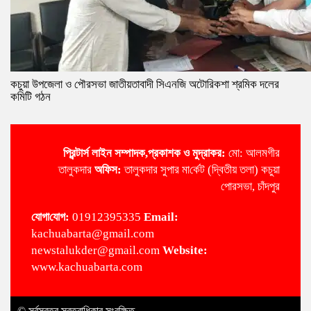
কচুয়া উপজেলা ও পৌরসভা জাতীয়তাবাদী সিএনজি অটোরিকশা শ্রমিক দলের
কমিটি গঠন
প্রিন্টার্স লাইন
সম্পাদক,প্রকাশক ও মুদ্রাকর:
মো: আলমগীর
তালুকদার
অ‌ফিস:
তালুকদার সুপার মা‌র্কেট (দ্বিতীয় তলা) কচুয়া
পোরসভা, চাঁদপুর
‌যোগা‌যোগ:
01912395335
Email:
kachuabarta@gmail.com
newstalukder@gmail.com
Website:
www.kachuabarta.com
© সর্বস্বত্ব স্বত্বাধিকার সংরক্ষিত