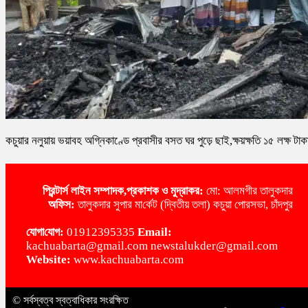
কচুয়ার নলুয়ায় ভয়াবহ অগ্নিকাণ্ডে প্রবাসীর বসত ঘর পুড়ে ছাই,ক্ষয়ক্ষতি ১৫ লক্ষ টাক
প্রিন্টার্স লাইন
সম্পাদক,প্রকাশক ও মুদ্রাকর:
মো: আলমগীর তালুকদার
অ‌ফিস:
তালুকদার সুপার মা‌র্কেট (দ্বিতীয় তলা) কচুয়া পোরসভা, চাঁদপুর
‌যোগা‌যোগ:
01912395335
Email:
kachuabarta@gmail.com newstalukder@gmail.com
Website:
www.kachuabarta.com
© সর্বস্বত্ব স্বত্বাধিকার সংরক্ষিত