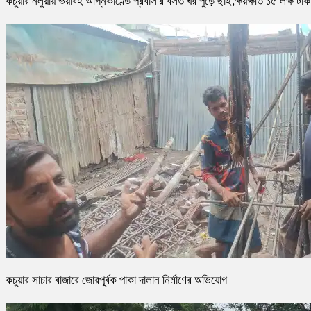
কচুয়ার নলুয়ায় ভয়াবহ অগ্নিকাণ্ডে প্রবাসীর বসত ঘর পুড়ে ছাই,ক্ষয়ক্ষতি ১৫ লক্ষ টাক
কচুয়ার সাচার বাজারে জোরপূর্বক পাকা দালান নির্মাণের অভিযোগ