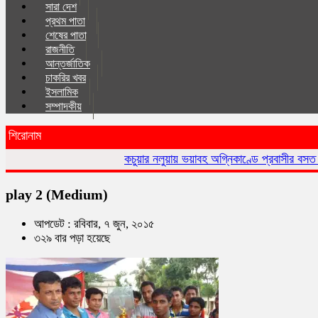
সারা দেশ
প্রথম পাতা
শেষের পাতা
রাজনীতি
আন্তর্জাতিক
চাকরির খবর
ইসলা‌মিক
সম্পাদকীয়
শিরোনাম
কচুয়ার নলুয়ায় ভয়াবহ অগ্নিকাণ্ডে প্রবাসীর বসত ঘর পুড়ে ছাই,ক্ষয
play 2 (Medium)
আপডেট : রবিবার, ৭ জুন, ২০১৫
৩২৯ বার পড়া হয়েছে