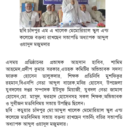
ছবি:চাঁদপুর এম এ খালেক মেমোরিয়াল স্কুল এন্ড
কলেজে বক্তব্য রাখছেন সভাপতি অধ্যাপক আব্দুল
ওয়াদুদ মজুমদার
এসময় প্রতিষ্ঠানের প্রভাষক আহসান হাবিব, শামিম
আহমেদ,প্রদীপ কুমার সরকার,এডহক কমিটির অভিভাবক সদস্য
ফারুক হোসেন তালুকদার, শিক্ষক প্রতিনিধি মুশফিকুর
রহমান,বিএনপি নেতা আব্দুল বারেক,মনির হোসেন, উপজেলা
যুবদলের দপ্তর সম্পাদক ইউসুফ মিয়াজী, যুবদল নেতা জামাল
হোসেন,মো. মাসুদ, ফরহাদ হোসেনসহ সকল শিক্ষক,অভিভাবক
ও সুধীজন মতবিনিময় সভায় উপস্থিত ছিলেন।
ছবি : কচুয়ার চাঁদপুর মো:আব্দুল খালেক মেমোরিয়াল স্কুল এন্ড
কলেজে মতবিনিময় সভায় বক্তব্য রাখছেন গভর্নিং বডির সভাপতি
অধ্যাপক আব্দুল ওয়াদুদ মজুমদার।