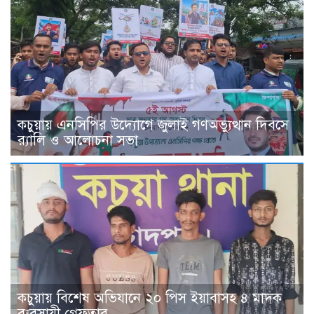
কচুয়ায় এনসিপির উদ্যোগে জুলাই গণঅভ্যুত্থান দিবসে
র‌্যালি ও আলোচনা সভা
কচুয়ায় বিশেষ অভিযানে ২০ পিস ইয়াবাসহ ৪ মাদক
ব্যবসায়ী গ্রেফতার