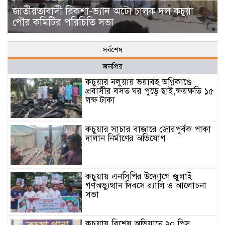
জাতীয়তাবাদী রিকশা-ভ্যান অটো চালক দল কচুয়া
পৌর কমিটির পরিচিতি সভা
সর্বশেষ
জনপ্রিয়
কচুয়ার নলুয়ায় ভয়াবহ অগ্নিকাণ্ডে
প্রবাসীর বসত ঘর পুড়ে ছাই,ক্ষয়ক্ষতি ১৫
লক্ষ টাকা
কচুয়ার সাচার বাজারে জোরপূর্বক পাকা
দালান নির্মাণের অভিযোগ
কচুয়ায় এনসিপির উদ্যোগে জুলাই
গণঅভ্যুত্থান দিবসে র‌্যালি ও আলোচনা
সভা
কচুয়ায় বিশেষ অভিযানে ২০ পিস