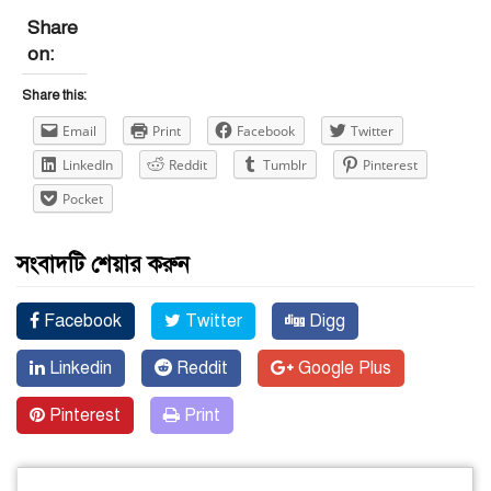
Share
on:
Share this:
Email
Print
Facebook
Twitter
LinkedIn
Reddit
Tumblr
Pinterest
Pocket
সংবাদটি শেয়ার করুন
Facebook
Twitter
Digg
Linkedin
Reddit
Google Plus
Pinterest
Print