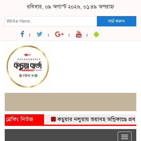
রবিবার, ০৯ অগাস্ট ২০২৬, ০১:৪৯ অপরাহ্ন
সার্চ করুন
ব্রেকিং নিউজ
কচুয়ার নলুয়ায় ভয়াবহ অগ্নিকাণ্ডে প্রবাসীর ব
Toggle