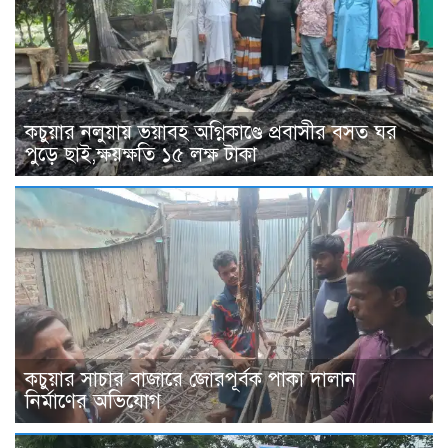
কচুয়ার নলুয়ায় ভয়াবহ অগ্নিকাণ্ডে প্রবাসীর বসত ঘর
পুড়ে ছাই,ক্ষয়ক্ষতি ১৫ লক্ষ টাকা
কচুয়ার সাচার বাজারে জোরপূর্বক পাকা দালান
নির্মাণের অভিযোগ