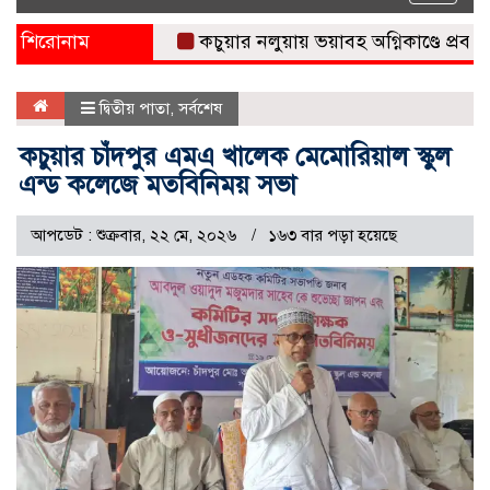
naviga
শিরোনাম
কচুয়ার নলুয়ায় ভয়াবহ অগ্নিকাণ্ডে প্রবাসীর ব
দ্বিতীয় পাতা
,
সর্বশেষ
কচুয়ার চাঁদপুর এমএ খালেক মেমোরিয়াল স্কুল
এন্ড কলেজে মতবিনিময় সভা
আপডেট : শুক্রবার, ২২ মে, ২০২৬
১৬৩ বার পড়া হয়েছে