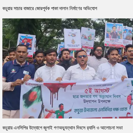
কচুয়ার সাচার বাজারে জোরপূর্বক পাকা দালান নির্মাণের অভিযোগ
কচুয়ায় এনসিপির উদ্যোগে জুলাই গণঅভ্যুত্থান দিবসে র‌্যালি ও আলোচনা সভা