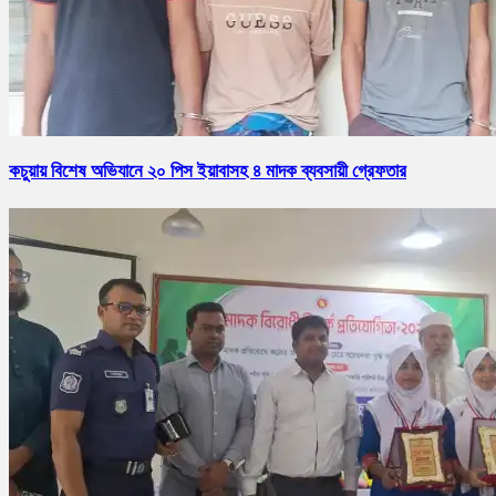
কচুয়ায় বিশেষ অভিযানে ২০ পিস ইয়াবাসহ ৪ মাদক ব্যবসায়ী গ্রেফতার