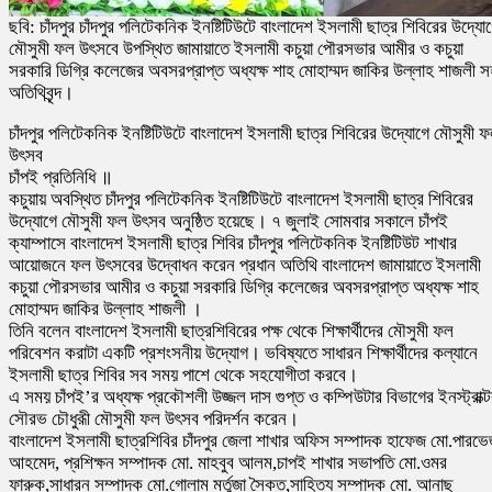
ছবি: চাঁদপুর চাঁদপুর পলিটেকনিক ইনষ্টিটিউটে বাংলাদেশ ইসলামী ছাত্র শিবিরের উদ্যো
মৌসুমী ফল উৎসবে উপস্থিত জামায়াতে ইসলামী কচুয়া পৌরসভার আমীর ও কচুয়া
সরকারি ডিগ্রি কলেজের অবসরপ্রাপ্ত অধ্যক্ষ শাহ মোহাম্মদ জাকির উল্লাহ শাজলী 
অতিথিবৃন্দ।
চাঁদপুর পলিটেকনিক ইনষ্টিটিউটে বাংলাদেশ ইসলামী ছাত্র শিবিরের উদ্যোগে মৌসুমী 
উৎসব
চাঁপই প্রতিনিধি ॥
কচুয়ায় অবস্থিত চাঁদপুর পলিটেকনিক ইনষ্টিটিউটে বাংলাদেশ ইসলামী ছাত্র শিবিরের
উদ্যোগে মৌসুমী ফল উৎসব অনুষ্ঠিত হয়েছে। ৭ জুলাই সোমবার সকালে চাঁপই
ক্যাম্পাসে বাংলাদেশ ইসলামী ছাত্র শিবির চাঁদপুর পলিটেকনিক ইনষ্টিটিউট শাখার
আয়োজনে ফল উৎসবের উদ্বোধন করেন প্রধান অতিথি বাংলাদেশ জামায়াতে ইসলামী
কচুয়া পৌরসভার আমীর ও কচুয়া সরকারি ডিগ্রি কলেজের অবসরপ্রাপ্ত অধ্যক্ষ শাহ
মোহাম্মদ জাকির উল্লাহ শাজলী ।
তিনি বলেন বাংলাদেশ ইসলামী ছাত্রশিবিরের পক্ষ থেকে শিক্ষার্থীদের মৌসুমী ফল
পরিবেশন করাটা একটি প্রশংসনীয় উদ্যোগ। ভবিষ্যতে সাধারন শিক্ষার্থীদের কল্যানে
ইসলামী ছাত্র শিবির সব সময় পাশে থেকে সহযোগীতা করবে।
এ সময় চাঁপই’র অধ্যক্ষ প্রকৌশলী উজ্জল দাস গুপ্ত ও কম্পিউটার বিভাগের ইনস্ট্রাক্
সৌরভ চৌধুরীূ মৌসুমী ফল উৎসব পরিদর্শন করেন।
বাংলাদেশ ইসলামী ছাত্রশিবির চাঁদপুর জেলা শাখার অফিস সম্পাদক হাফেজ মো.পারভ
আহমেদ, প্রশিক্ষন সম্পাদক মো. মাহবুব আলম,চাপই শাখার সভাপতি মো.ওমর
ফারুক,সাধারন সম্পাদক মো.গোলাম মর্তুজা সৈকত,সাহিত্য সম্পাদক মো. আনাছ