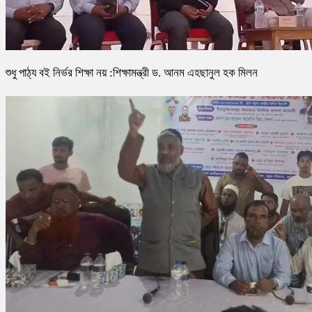
শুধু পাঠ্য বই নির্ভর শিক্ষা নয় :শিক্ষামন্ত্রী ড. আনম এহছানুল হক মিলন