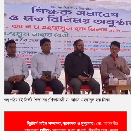
শুধু পাঠ্য বই নির্ভর শিক্ষা নয় :শিক্ষামন্ত্রী ড. আনম এহছানুল হক মিলন
প্রিন্টার্স লাইন
সম্পাদক,প্রকাশক ও মুদ্রাকর:
মো: আলমগীর
তালুকদার
অ‌ফিস:
তালুকদার সুপার মা‌র্কেট (দ্বিতীয় তলা) কচুয়া