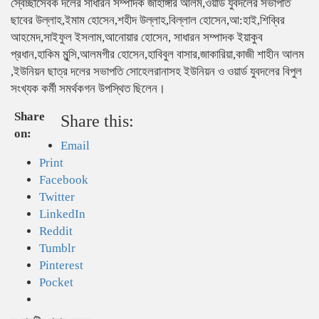
স্বেচ্ছাসেবক দলের সাধারন সম্পাদক জাহাঙ্গীর আলম,ওয়ার্ড যুবদলের সভাপতি
ছাবের উল্লাহ,ইমাম হোসেন,শহীদ উল্লাহ,বিল্লাল হোসেন,আ:হাই,শিব্বির
আহমেদ,সাইফুল ইসলাম,আনোয়ার হোসেন, সাধারন সম্পাদক ইয়াকুব
প্রধান,হাকিম মুন্সি,আলমগীর হোসেন,হাবিবুল বাসার,জাকারিয়া,কাজী শাহীন আলম
,ইউনিয়ন ছাত্র দলের সভাপতি সোহেলরানাসহ ইউনিয়ন ও ওয়ার্ড যুবদলের বিপুল
সংখ্যক কর্মী সমর্থকগন উপস্থিত ছিলেন।
Share
Share this:
on:
Email
Print
Facebook
Twitter
LinkedIn
Reddit
Tumblr
Pinterest
Pocket