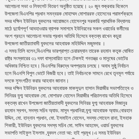
আলোচনা সভা ও লিফলেট বিতরণ অনুষ্ঠিত হয়েছে। ২০ জুন শুক্রবার বিকেলে
উপজেলা বিএনপির প্রধান সমন্বয়ক মোহাম্মদ মোশাররফ হোসেনের পরামর্শক্রমে
সদর দক্ষিন ইউনিয়ন যুবদলের আয়োজনে হোসেনপুর সরকারি প্রাথমিক বিদ্যালয়
মাঠে দুর্যোগপূর্ণ আবহাওয়ায় ব্যাপক সমাগমে ইউনিয়নের সকল ওয়ার্ডের কর্মীদের
অংশ গ্রহনে আলোচনা সভায় প্রধান অতিথি হিসেবে বক্তব্য রাখেন কচুয়া
উপজেলা জাতীয়তাবাদী যুবদলের আহবায়ক মহিউদ্দিন মজুমদার ।
এ সময় তিলি বলেন,বিএনপির ভারপ্রাপ্ত চেয়ারম্যান তারেক রহমান কতৃক ঘোষিত
রাষ্ট্র সংস্কারের ৩১ দফা বাস্তবায়িত হলে টেকসই গনতন্ত্র ও মানুষের ভোটের
অধিকার নিশ্চিত হবে। বিএনপির বিরুদ্ধে অপপ্রচার চলছে। অবাধ সুষ্ঠু নির্বাচন
হলে বিএনপি বিপুল ভোটে বিজয়ী হবে। তাই নির্বাচনকে সামনে রেখে তৃনমূল পর্যায়ে
দলকে সুসংগঠিত করার আহবান জানান।
সদর দক্ষিন ইউনিয়ন যুবদলের আহবায়ক মাকসুদুল হাসান মিয়াজীর সভাপতিত্বে ও
সিনিয়র যুগ্ম আহবায়ক মো. মোশারফ হোসেন মিয়াজীর পরিচালনায় অতিথি হিসেবে
বক্তব্য রাখেন উপজেলা জাতীয়তাবাদী যুবদলের সিনিয়র যুগ্ম আহবায়ক মিজানুর
রহমান স্বপন, সদস্য সচিব অ্যাড. মাসুদ প্রধানিয়া,যুগ্ম আহবায়ক অ্যাড.বোরহান
উদ্দিন, মো. হান্নান প্রধান, মো. ইসমাইল হোসেন, সদস্য সোহেল রানা, ইসহাক
শিকারী, ইউনিয়ন যুবদলের সদস্য সচিব মো. সাঈদ আহমেদ, ওয়ার্ড যুবদলের
সভাপতি সাইফুল ইসলাম ,যুবদল নেতা আ: হাই প্রমূখ।এ সময় ইউনিয়ন