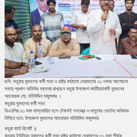
ছবি: কচুয়ায় যুবদলের কর্মী সভা ও রাষ্ট্র কাঠামো মেরামতের ৩১ দফার আলোচনা
সভায় প্রধান অতিথির বক্তব্য রাখছেন কচুয়া উপজেলা জাতীয়তাবাদী যুবদলের
আহবায়ক মো. মহিউদ্দিন মজুমদার ।
কচুয়ায় যুবদলের কর্মী সভা
বিএনপির ৩১ দফা বাস্তবায়িত হলে টেকসই গনতন্ত্র ও মানুষের ভোটের অধিকার
নিশ্চিত হবে: উপজেলা যুবদলের আহবায়ক মহিউদ্দিন মজুমদার
কচুয়া বার্তা রিপোর্ট ॥
কচুয়ায় ইউনিয়ন যুবদলের কর্মী সভা,রাষ্ট্র কাঠামো মেরামতের ৩১ দফা শীর্ষক