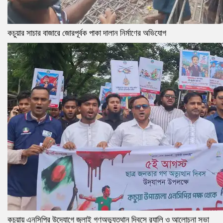
কচুয়ার সাচার বাজারে জোরপূর্বক পাকা দালান নির্মাণের অভিযোগ
কচুয়ায় এনসিপির উদ্যোগে জুলাই গণঅভ্যুত্থান দিবসে র‌্যালি ও আলোচনা সভা