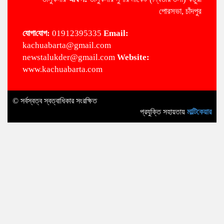
পোরসভা, চাঁদপুর
‌যোগা‌যোগ:
01912395335
Email:
kachuabarta@gmail.com
newstalukder@gmail.com
Website:
www.kachuabarta.com
© সর্বস্বত্ব স্বত্বাধিকার সংরক্ষিত
প্রযুক্তি সহায়তায়
মাল্টিকেয়ার