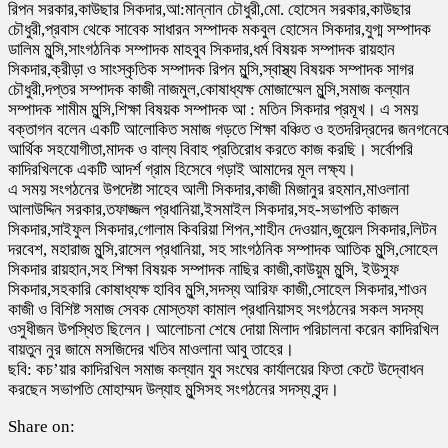
রিপন সরকার,কাউছার সিকদার,আ:মান্নান চৌধুরী,মো. হোসেন সরকার,কাউছার
চৌধুরী,প্রবাস থেকে সাবেক সাধারন সম্পাদক মকবুল হোসেন সিকদার,যুগ্ম সম্পাদক
ডালিম মুন্সি,সাংগঠনিক সম্পাদক মাহবুব সিকদার,ধর্ম বিষয়ক সম্পাদক রায়হান
সিকদার,ক্রীড়া ও সাংস্কৃতিক সম্পাদক রিপন মুন্সি,স্বাস্থ্য বিষয়ক সম্পাদক সাগর
চৌধুরী,দপ্তর সম্পাদক কাজী নাজমুল,কোষাধ্যক্ষ মোজাম্মেল মুন্সি,সমাজ কল্যান
সম্পাদক শামীম মুন্সি,শিক্ষা বিষয়ক সম্পাদক আ : মতিন সিকদার প্রমূখ। এ সময়
বক্তাগন বলেন একটি আলোকিত সমাজ গড়তে শিক্ষা বঞ্চিত ও হতদরিদ্রদের জনগনেক
আর্থিক সহযোগীতা,মাদক ও বাল্য বিবাহ প্রতিরোধ করতে কাজ করছি। সর্বোপরি
কাদিরখিলকে একটি আদর্শ গ্রাম হিসেবে গড়াই আমাদের মূল লক্ষ্য।
এ সময় সংগঠনের উপদেষ্টা সাহেব আলী সিকদার,কাজী মিজানুর রহমান,মাওলানা
আলাউদ্দিন সরকার,তফাজ্জল প্রধানিয়া,ইসমাইল সিকদার,সহ-সভাপতি কাজল
সিকদার,সাইফুল সিকদার,গোলাম কিবরিয়া শিপন,শাহীন দেওয়ান,জুয়েল সিকদার,লিটন
দরবেশ, মহারাজ মুন্সি,রাসেল প্রধানিয়া, সহ সাংগঠনিক সম্পাদক আতিক মুন্সি,সোহেল
সিকদার রায়হান,সহ শিক্ষা বিষয়ক সম্পাদক নাছির কাজী,কাউয়ুম মুন্সি, ইউসুফ
সিকদার,সহকারি কোষাধ্যক্ষ হাবিব মুন্সি,সদস্য আরিফ কাজী,সোহেল সিকদার,শাওন
কাজী ও বিশিষ্ট সমাজ সেবক মোস্তফা কামাল প্রধানিয়াসহ সংগঠনের সকল সদস্য
ওসুধীজন উপস্থিত ছিলেন। আলোচনা শেষে দোয়া মিলাদ পরিচালনা করেন কাদিরখিল
বায়তুন নুর জামে মসজিদের খতিব মাওলানা আবু তাহের।
ছবি: কচ’য়ার কাদিরখিল সমাজ কল্যান যুব সংঘের কার্যালয়ের ফিতা কেটে উদ্বোধন
করছেন সভাপতি মোহাম্মদ উল্যাহ মুন্সিসহ সংগঠনের সদস্য বৃন্দ।
Share on: