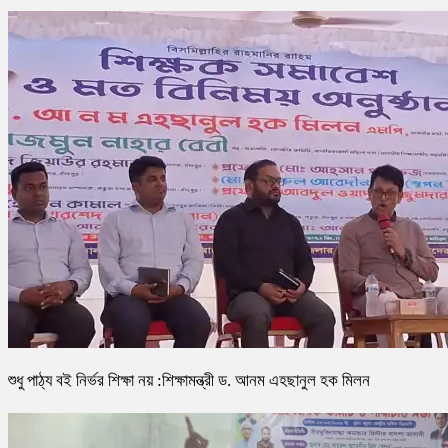
শুধু পাঠ্য বই নির্ভর শিক্ষা নয় :শিক্ষামন্ত্রী ড. আনম এহছানুল হক মিলন