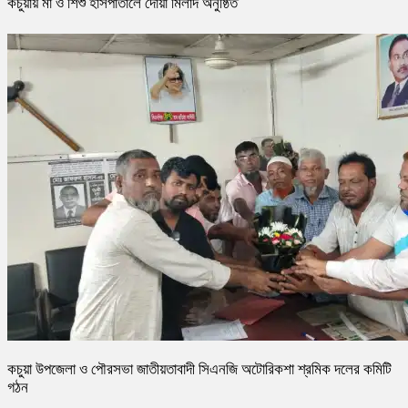
কচুয়ায় মা ও শিশু হাসপাতালে দোয়া মিলাদ অনুষ্ঠিত
কচুয়া উপজেলা ও পৌরসভা জাতীয়তাবাদী সিএনজি অটোরিকশা শ্রমিক দলের কমিটি
গঠন