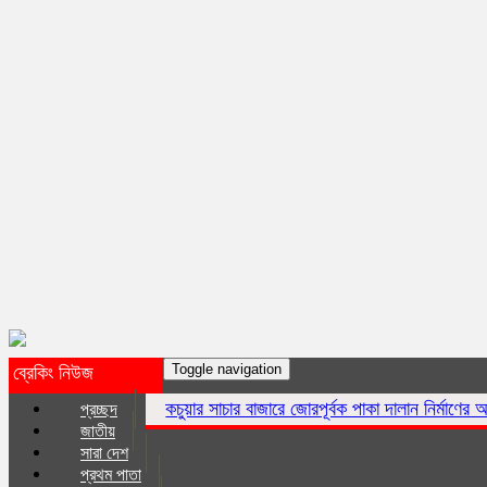
Toggle navigation
ব্রেকিং নিউজ
কচুয়ার সাচার বাজারে জোরপূর্বক পাকা দালান নির্মাণের অভিযোগ
কচুয়ায় এ
প্রচ্ছদ
জাতীয়
সারা দেশ
প্রথম পাতা