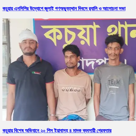
কচুয়ায় এনসিপির উদ্যোগে জুলাই গণঅভ্যুত্থান দিবসে র‌্যালি ও আলোচনা সভা
কচুয়ায় বিশেষ অভিযানে ২০ পিস ইয়াবাসহ ৪ মাদক ব্যবসায়ী গ্রেফতার