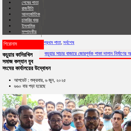
শেষের পাতা
রাজনীতি
আন্তর্জাতিক
চাকরির খবর
ইসলা‌মিক
সম্পাদকীয়
প্রথম পাতা
,
সর্বশেষ
শিরোনাম
কচুয়ার সাচার বাজারে জোরপূর্বক পাকা দালান নির্মাণের অভিযোগ
কচুয়ায় এ
কচুয়ার কাদিরখিল
সমাজ কল্যান যুব
সংঘের কার্যালয়ের উদ্বোধন
আপডেট : শুক্রবার, ৬ জুন, ২০২৫
৬৬০ বার পড়া হয়েছে