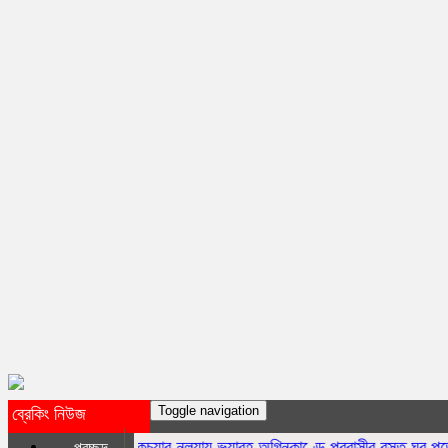
Toggle navigation
ব্রেকিং নিউজ
কচুয়ার নলুয়ায় ভয়াবহ অগ্নিকাণ্ডে প্রবাসীর বসত ঘর পুড়ে ছাই,ক্ষয়ক্ষতি ১৫
প্রচ্ছদ