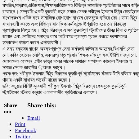
মসজিদ,মাদ্রসা,এতিমখানা,শিক্ষাপ্রতিষ্ঠানসহ বিভিন্ন সামাজিক প্রতিষ্ঠানের সাথে জড়
রয়েছেন। সম্প্রতি একটি কুচক্রী মহল সমাজ সেবক শরীফুল ইসলাম মিঠুর মোবাইলে
কথোপকথন এডিট করে সামাজিক যোগাযোগ মাধ্যম ফেসবুকে ছড়িয়ে দেয়। তারা মিঠুর
সম্মানহানী করতে এবং বিভিন্ন সামাজিক কর্মকান্ডে ঈশ্বানিত হয়ে তার বিরুদ্ধে
প্রপাগান্ডায় লিপ্ত হয়। মিঠুর বিরুদ্ধে এ সব কুরুচিপূর্ন স্ট্যাটাসের তীব্র নিন্দা ও প্রতিব
জানান এবং দোষীদের সনাক্ত করে আইনগত ব্যবস্থা গ্রহন করতে প্রশাসনের
হস্থক্ষেপ কামনা করেন এলাকাবাসী।
এ সময় বক্তব্য রাখেন অবসরপ্রাপ্ত সেনা কর্মকর্তা কাউছার আহমেদ,বিএনপি নেতা
মো. কবির হোসেন সেলিম,অবসরপ্রাপ্ত প্রধান শিক্ষক মজিবুল হক,ইউপি সদস্য মো.
মোজাম্মেল হোসেন ,পৌর ছাত্র দলের সাবেক সাধারন সম্পাদক কামরুল ইসলাম ও
সমাজ সেবক জাহাঙ্গীর ্অলম প্রমূখ।
প্রসংগত: শরীফুল ইসলাম মিঠুর বিরুদ্ধে কুরুচিপূর্ন স্ট্যাটাসের ঘটনায় তিনি রবিবার কচু
থানায় একটি সাধারন ডায়েরী দায়ের করেন।
ছবি: কচুয়ার বিশিষ্ট ব্যবসায়ী শরীফুল ইসলাম মিঠুর বিরুদ্ধে ফেসবুকে কুরুচিপূর্ন
স্ট্যাটাসের ঘটনায় কচুয়ায় এলাকাবাসীর প্রতিবাদের একাংশ।
Share this:
Share
on:
Email
Print
Facebook
Twitter