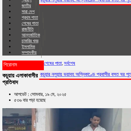
জাতীয়
সারা দেশ
প্রথম পাতা
শেষের পাতা
রাজনীতি
আন্তর্জাতিক
চাকরির খবর
ইসলা‌মিক
সম্পাদকীয়
শেষের পাতা
,
সর্বশেষ
শিরোনাম
কচুয়ার নলুয়ায় ভয়াবহ অগ্নিকাণ্ডে প্রবাসীর বসত ঘর পুড়ে ছাই,ক্ষয়ক্ষতি ১৫
কচুয়ায় এলাকাবাসীর
প্রতিবাদ
আপডেট : সোমবার, ১৯ মে, ২০২৫
৫৩৬ বার পড়া হয়েছে