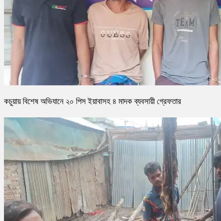
কচুয়ায় বিশেষ অভিযানে ২০ পিস ইয়াবাসহ ৪ মাদক ব্যবসায়ী গ্রেফতার