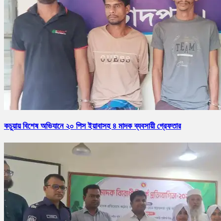
কচুয়ায় বিশেষ অভিযানে ২০ পিস ইয়াবাসহ ৪ মাদক ব্যবসায়ী গ্রেফতার