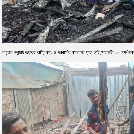
কচুয়ার নলুয়ায় ভয়াবহ অগ্নিকাণ্ডে প্রবাসীর বসত ঘর পুড়ে ছাই,ক্ষয়ক্ষতি ১৫ লক্ষ টাক