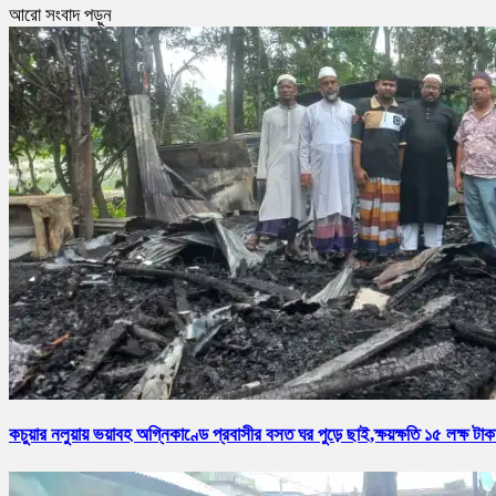
আরো সংবাদ পড়ুন
কচুয়ার নলুয়ায় ভয়াবহ অগ্নিকাণ্ডে প্রবাসীর বসত ঘর পুড়ে ছাই,ক্ষয়ক্ষতি ১৫ লক্ষ টাক