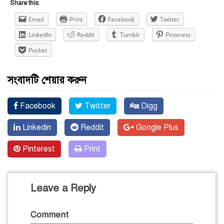
Share this:
Email
Print
Facebook
Twitter
LinkedIn
Reddit
Tumblr
Pinterest
Pocket
সংবাদটি শেয়ার করুন
Facebook
Twitter
Digg
Linkedin
Reddit
Google Plus
Pinterest
Print
Leave a Reply
Comment