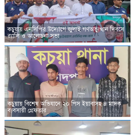
কচুয়ায় এনসিপির উদ্যোগে জুলাই গণঅভ্যুত্থান দিবসে
র‌্যালি ও আলোচনা সভা
কচুয়ায় বিশেষ অভিযানে ২০ পিস ইয়াবাসহ ৪ মাদক
ব্যবসায়ী গ্রেফতার