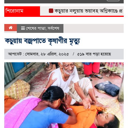
naviga
শিরোনাম
কচুয়ার নলুয়ায় ভয়াবহ অগ্নিকাণ্ডে প্রবাসীর
শেষের পাতা
,
সর্বশেষ
কচুয়ায় বজ্রপাতে কৃষাণীর মৃত্যু
আপডেট : সোমবার, ২৮ এপ্রিল, ২০২৫
৫১৯ বার পড়া হয়েছে