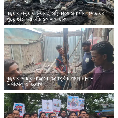
কচুয়ার নলুয়ায় ভয়াবহ অগ্নিকাণ্ডে প্রবাসীর বসত ঘর
পুড়ে ছাই,ক্ষয়ক্ষতি ১৫ লক্ষ টাকা
কচুয়ার সাচার বাজারে জোরপূর্বক পাকা দালান
নির্মাণের অভিযোগ