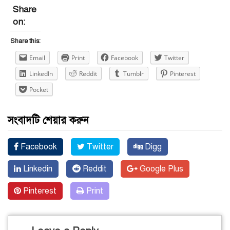
Share
on:
Share this:
Email
Print
Facebook
Twitter
LinkedIn
Reddit
Tumblr
Pinterest
Pocket
সংবাদটি শেয়ার করুন
Facebook
Twitter
Digg
Linkedin
Reddit
Google Plus
Pinterest
Print