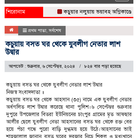
naviga
শিরোনাম
কচুয়ার নলুয়ায় ভয়াবহ অগ্নিকাণ্ডে প্রবাস
প্রথম পাতা
,
সর্বশেষ
কচুয়ায় বসত ঘর থেকে যুবলীগ নেতার লাশ
উদ্বার
আপডেট : শুক্রবার, ৬ সেপ্টেম্বর, ২০২৪
৮২৪ বার পড়া হয়েছে
কচুয়ায় বসত ঘর থেকে যুবলীগ নেতার লাশ উদ্বার
নিজস্ব সংবাদদাতা ॥
কচুয়ায় বসত ঘর থেকে আহসান (৩৫) নামে এক যুবলীগ নেতার
অর্ধগলিত লাশ উদ্বার করেছে থানা পুলিশ।৬ সেপ্টেম্বর শুক্রবার
দুপুরে উপজেলার বিতরা ইউনিয়নের চাংপুর গ্রামের মৃত আফছার
আলীর ছেলে যুবলীগ নেতা আহসানের বসত ঘর থেকে রক্ত বের
হয়ে পঁচা গন্ধে পুরো বাড়ি দুগ্ধময় হয়ে উঠে।আহসানের ভাই
শাহজালাল জানান বসত ঘরের দরজার নিচে শিকল ও মধ্যখানে