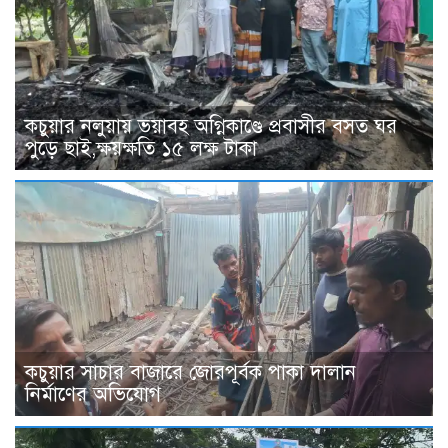
কচুয়ার নলুয়ায় ভয়াবহ অগ্নিকাণ্ডে প্রবাসীর বসত ঘর
পুড়ে ছাই,ক্ষয়ক্ষতি ১৫ লক্ষ টাকা
কচুয়ার সাচার বাজারে জোরপূর্বক পাকা দালান
নির্মাণের অভিযোগ