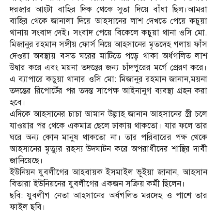
দরজার আংটা বাহির দিক থেকে সুতা দিয়ে বাঁধা ছিল।আমরা
বাহির থেকে জানালা দিয়ে আহসানের লাশ দেখতে পেয়ে কচুয়া
থানায় সংবাদ দেই। সংবাদ পেয়ে বিকেলে কচুয়া থানা ওসি মো.
মিজানুর রহমান সঙ্গীয় ফোর্স নিয়ে আহসানের মৃতদেহ গলায় ফাঁস
দেওয়া অবস্থায় বসত ঘরের মাটিতে পড়ে থাকা অর্ধগলিত লাশ
উদ্বার করে এবং ময়না তদন্তের জন্য চাঁদপুরের মর্গে প্রেরণ করে।
এ ব্যাপারে কচুয়া থানার ওসি মো: মিজানুর রহমান জানান,ময়না
তদন্তের রিপোর্টের পর তদন্ত সাপেক্ষ আইনানুগ ব্যবস্থা গ্রহন করা
হবে।
এদিকে আহসানের চাচা আমান উল্লাহ জানান আহসানের স্ত্রী চলে
যাওয়ার পর থেকে একমাত্র ছেলে ঢাকায় থাকতো। যার ফলে তার
ঘরে অন্য কোন মানুষ থাকতো না। তার পরিবারের পক্ষ থেকে
আহসানের মৃত্যুর রহস্য উদঘাটন করে অপরাধীদের শাস্থির দাবী
জানিয়েছে।
ইউনিয়ন যুবলীগের আহবায়ক ইসমাইল ভূইয়া জানান, আহসান
বিতারা ইউনিয়নের যুবলীগের একজন সক্রিয় কর্মী ছিলেন।
ছবি: যুবলীগ নেতা আহসানের অর্ধগলিত মরদেহ ও পাশে তার
ফাইল ছবি।