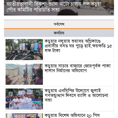
জাতীয়তাবাদী রিকশা-ভ্যান অটো চালক দল কচুয়া
পৌর কমিটির পরিচিতি সভা
সর্বশেষ
জনপ্রিয়
কচুয়ার নলুয়ায় ভয়াবহ অগ্নিকাণ্ডে
প্রবাসীর বসত ঘর পুড়ে ছাই,ক্ষয়ক্ষতি ১৫
লক্ষ টাকা
কচুয়ার সাচার বাজারে জোরপূর্বক পাকা
দালান নির্মাণের অভিযোগ
কচুয়ায় এনসিপির উদ্যোগে জুলাই
গণঅভ্যুত্থান দিবসে র‌্যালি ও আলোচনা
সভা
কচুয়ায় বিশেষ অভিযানে ২০ পিস