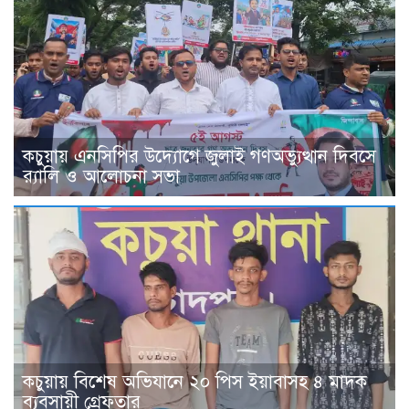
কচুয়ায় এনসিপির উদ্যোগে জুলাই গণঅভ্যুত্থান দিবসে
র‌্যালি ও আলোচনা সভা
কচুয়ায় বিশেষ অভিযানে ২০ পিস ইয়াবাসহ ৪ মাদক
ব্যবসায়ী গ্রেফতার