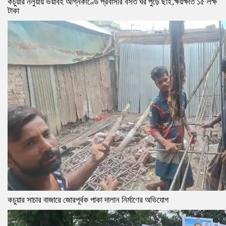
কচুয়ার নলুয়ায় ভয়াবহ অগ্নিকাণ্ডে প্রবাসীর বসত ঘর পুড়ে ছাই,ক্ষয়ক্ষতি ১৫ লক্ষ
টাকা
কচুয়ার সাচার বাজারে জোরপূর্বক পাকা দালান নির্মাণের অভিযোগ