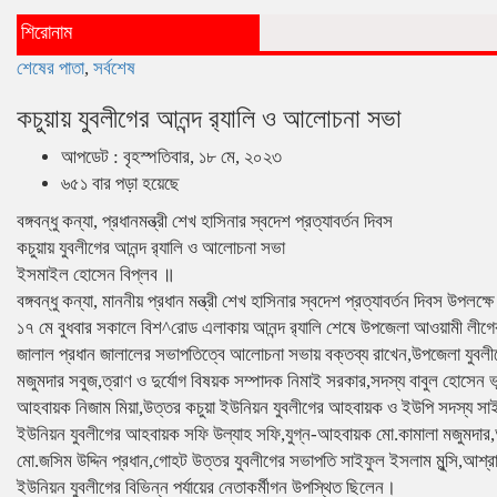
শিরোনাম
শেষের পাতা
,
সর্বশেষ
কচুয়ায় যুবলীগের আনন্দ র‌্যালি ও আলোচনা সভা
আপডেট : বৃহস্পতিবার, ১৮ মে, ২০২৩
৬৫১ বার পড়া হয়েছে
বঙ্গবন্ধু কন্যা, প্রধানমন্ত্রী শেখ হাসিনার স্বদেশ প্রত্যাবর্তন দিবস
কচুয়ায় যুবলীগের আনন্দ র‌্যালি ও আলোচনা সভা
ইসমাইল হোসেন বিপ্লব ॥
বঙ্গবন্ধু কন্যা, মাননীয় প্রধান মন্ত্রী শেখ হাসিনার স্বদেশ প্রত্যাবর্তন দিবস উপ
১৭ মে বুধবার সকালে বিশ^রোড এলাকায় আনন্দ র‌্যালি শেষে উপজেলা আওয়ামী লীগ
জালাল প্রধান জালালের সভাপতিত্বে আলোচনা সভায় বক্তব্য রাখেন,উপজেলা যুবলীগ
মজুমদার সবুজ,ত্রাণ ও দুর্যোগ বিষয়ক সম্পাদক নিমাই সরকার,সদস্য বাবুল হোসেন ভ
আহবায়ক নিজাম মিয়া,উত্তর কচুয়া ইউনিয়ন যুবলীগের আহবায়ক ও ইউপি সদস্য সাই
ইউনিয়ন যুবলীগের আহবায়ক সফি উল্যাহ সফি,যুগ্ন-আহবায়ক মো.কামালা মজুমদার
মো.জসিম উদ্দিন প্রধান,গোহট উত্তর যুবলীগের সভাপতি সাইফুল ইসলাম মুন্সি,আশ
ইউনিয়ন যুবলীগের বিভিন্ন পর্যায়ের নেতাকর্মীগন উপস্থিত ছিলেন।