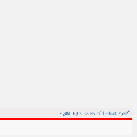
কচুয়ার নলুয়ায় ভয়াবহ অগ্নিকাণ্ডে প্রবাসীর বসত ঘর পুড়ে ছ