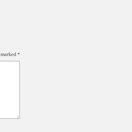
e marked
*