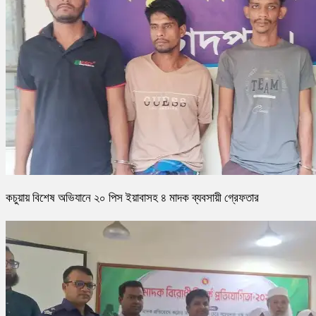
কচুয়ায় বিশেষ অভিযানে ২০ পিস ইয়াবাসহ ৪ মাদক ব্যবসায়ী গ্রেফতার