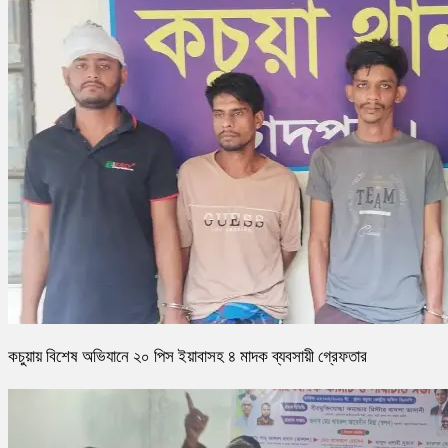
কচুয়ায় বিশেষ অভিযানে ২০ পিস ইয়াবাসহ ৪ মাদক ব্যবসায়ী গ্রেফতার