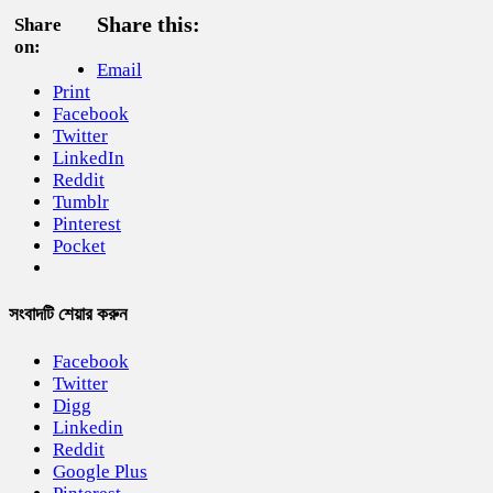
Share this:
Share
on:
Email
Print
Facebook
Twitter
LinkedIn
Reddit
Tumblr
Pinterest
Pocket
সংবাদটি শেয়ার করুন
Facebook
Twitter
Digg
Linkedin
Reddit
Google Plus