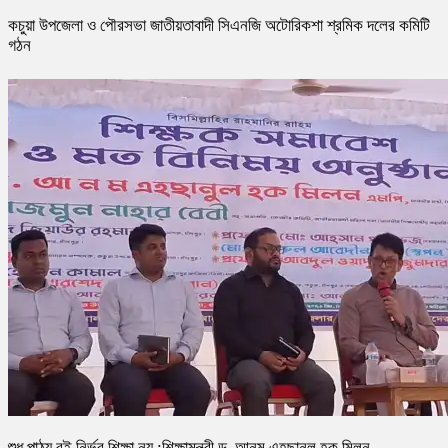
কচুয়া উপজেলা ও পৌরসভা জাতীয়তাবাদী সিএনজি অটোরিকশা শ্রমিক দলের কমিটি
গঠন
শুধু পাঠ্য বই নির্ভর শিক্ষা নয় :শিক্ষামন্ত্রী ড. আনম এহছানুল হক মিলন