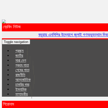
ব্রেকিং নিউজ
কচুয়ায় এনসিপির উদ্যোগে জুলাই গণঅভ্যুত্থান দিবসে র‌্যালি ও আলোচ
Toggle navigation
প্রচ্ছদ
জাতীয়
সারা দেশ
প্রথম পাতা
শেষের পাতা
রাজনীতি
আন্তর্জাতিক
চাকরির খবর
ইসলা‌মিক
সম্পাদকীয়
শিরোনাম