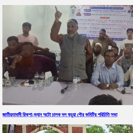
জাতীয়তাবাদী রিকশা-ভ্যান অটো চালক দল কচুয়া পৌর কমিটির পরিচিতি সভা