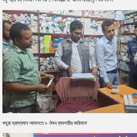
কচুয়া ভ্রাম্যমান আদালতে ৮ ঔষধ ব্যবসায়ীর জরিমানা