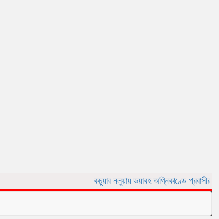
কচুয়ার নলুয়ায় ভয়াবহ অগ্নিকাণ্ডে প্রবাসীর বসত ঘর পুড়ে ছ