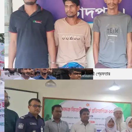
কচুয়ায় বিশেষ অভিযানে ২০ পিস ইয়াবাসহ ৪ মাদক ব্যবসায়ী গ্রেফতার