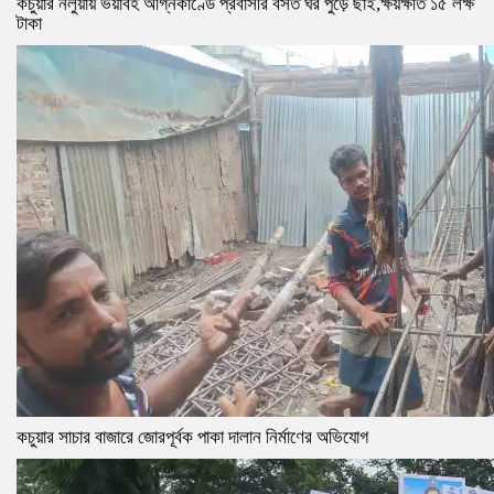
কচুয়ার নলুয়ায় ভয়াবহ অগ্নিকাণ্ডে প্রবাসীর বসত ঘর পুড়ে ছাই,ক্ষয়ক্ষতি ১৫ লক্ষ
টাকা
কচুয়ার সাচার বাজারে জোরপূর্বক পাকা দালান নির্মাণের অভিযোগ