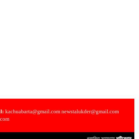
l:
kachuabarta@gmail.com newstalukder@gmail.com
.com
প্রযুক্তি সহায়তায়
মাল্টিকেয়ার