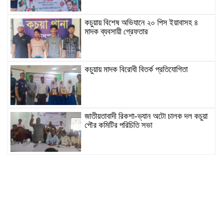
কচুয়ায় বিশেষ অভিযানে ২০ পিস ইয়াবাসহ ৪
মাদক ব্যবসায়ী গ্রেফতার
কচুয়ায় মাদক বিরোধী বিতর্ক প্রতিযোগিতা
জাতীয়তাবাদী রিকশা-ভ্যান অটো চালক দল কচুয়া
পৌর কমিটির পরিচিতি সভা
কচুয়ায় জুলাই গনঅভ্যুত্থানের দ্বিতীয় বার্ষিকীতে
জামায়াতের গণমিছিল
কচুয়ায় প্রবাসী পরিবারকে মিথ্যা মামলা দিয়ে
হয়রানির অভিযোগে এলাকাবাসীর প্রতিবাদ