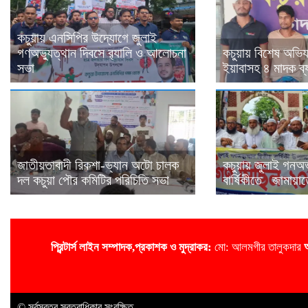
কচুয়ায় এনসিপির উদ্যোগে জুলাই
গণঅভ্যুত্থান দিবসে র‌্যালি ও আলোচনা
কচুয়ায় বিশেষ অভি
সভা
ইয়াবাসহ ৪ মাদক ব্য
জাতীয়তাবাদী রিকশা-ভ্যান অটো চালক
কচুয়ায় জুলাই গনঅভ্
দল কচুয়া পৌর কমিটির পরিচিতি সভা
বার্ষিকীতে জামায়া
প্রিন্টার্স লাইন
সম্পাদক,প্রকাশক ও মুদ্রাকর:
মো: আলমগীর তালুকদার
© সর্বস্বত্ব স্বত্বাধিকার সংরক্ষিত