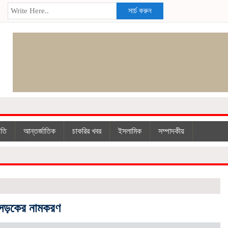
সার্চ করুন
ীতি
আন্তর্জাতিক
চাকরির খবর
ইসলা‌মিক
সম্পাদকীয়
ায় সড়কের নামকরণ