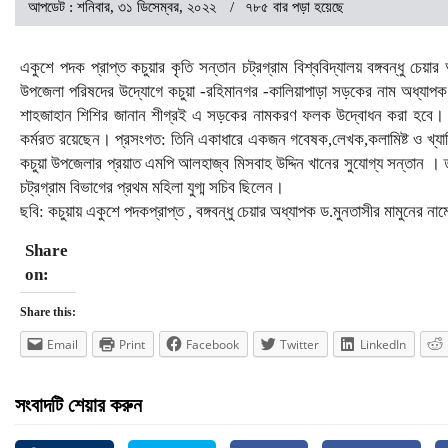
আপডেট : শনিবার, ৩১ ডিসেম্বর, ২০২২
৭৮৫ বার পড়া হয়েছে
একুশে পদক প্রাপ্ত কচুয়ার কৃতি সন্তান চট্রগ্রাম বিশ্ববিদ্যালয় বঙ্গবন্ধু চ
উপজেলা পরিষদের উদ্যোগে কচুয়া -রহিমানগর -কালিয়াপাড়া সড়কের নাম অধ্যাপক
শাহজাহান শিশির জানান শীগ্রই এ সড়কের নামকরণ ফলক উদ্বোধন করা হবে। অধ্যাপ
কর্মরত রয়েছেন। প্রসংগত: তিনি একাধারে একজন গবেষক,লেখক,কলামিষ্ট ও খ্যাতিম
কচুয়া উপজেলার প্রয়াত এমপি আলহাজ্ব মিসবাহ উদ্দিন খানের সুযোগ্য সন্তান । তাঁর
চট্রগ্রাম বিভাগের প্রথম মহিলা যুগ্ম সচিব ছিলেন।
ছবি: কচুয়ায় একুশে পদকপ্রাপ্ত , বঙ্গবন্ধু চেয়ার অধ্যাপক ড.মুনতাসীর মামুনের 
Share
on:
Share this:
Email
Print
Facebook
Twitter
LinkedIn
সংবাদটি শেয়ার করুন