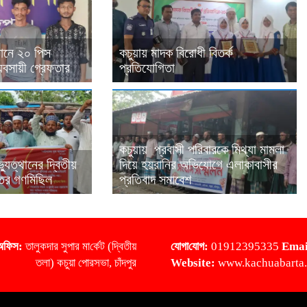
যানে ২০ পিস
কচুয়ায় মাদক বিরোধী বিতর্ক
বসায়ী গ্রেফতার
প্রতিযোগিতা
কচুয়ায় প্রবাসী পরিবারকে মিথ্যা মামলা
যুত্থানের দ্বিতীয়
দিয়ে হয়রানির অভিযোগে এলাকাবাসীর
তের গণমিছিল
প্রতিবাদ সমাবেশ
অ‌ফিস:
তালুকদার সুপার মা‌র্কেট (দ্বিতীয়
‌যোগা‌যোগ:
01912395335
Emai
তলা) কচুয়া পোরসভা, চাঁদপুর
Website:
www.kachuabarta