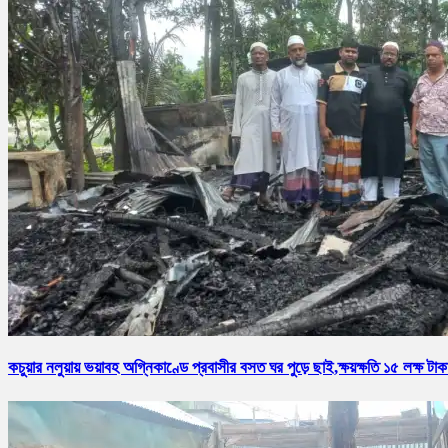
কচুয়ার নলুয়ায় ভয়াবহ অগ্নিকাণ্ডে প্রবাসীর বসত ঘর পুড়ে ছাই,ক্ষয়ক্ষতি ১৫ লক্ষ টাক