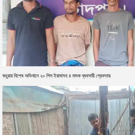
কচুয়ায় বিশেষ অভিযানে ২০ পিস ইয়াবাসহ ৪ মাদক ব্যবসায়ী গ্রেফতার