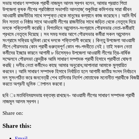
সভায় সাধারণ সম্পাদক প্রার্থী নাজমুল আলম স্বপন বলেন, আমার প্রয়াত পিতা
উপজেলা কৃষক লীগের প্রতিষ্ঠাতা সভাপতি আলহাজ¦ শুকুমিয়া কমিশনার সারা জীবন
আওয়ামী রাজনীতির সাথে সম্পৃক্ত থেকে মানুষের কল্যানে কাজ করেছেন। আমি দীর্ঘ
দিন সততা ও নিষ্ঠার সাথে আওয়ামী লীগের রাজনীতির সাথে জড়িত থেকে নেতৃত্ব দিয়ে
দলকে শক্তিশালী করেছি। বিগতদিনে আন্দোলন-সংগ্রামে পৌরসভার নেতা-কর্মীরাই
প্রথমে নেতৃত্ব দিয়েছে। সব সময় সবার আগে পৌরসভার কর্মীরা সকল আন্দোলন
সংগ্রামে সক্রিয় ভূমিকা রেখে দলকে শক্তিশালী করেছে। কিন্তু উপজেলা আওয়ামী
লীগে পৌরসভার কোন প্রার্থী গুরুত্বপূর্ণ কোন পদ-পদবীতে নেই। তাই সকল নেতা
কর্মীদের ইচ্ছার কারনে আগামী ৮ ডিসেম্বও উপজেলা আওয়ামী লীগের ত্রি-বার্ষিক
সম্মেলনে পৌরসভা কেন্দ্রীক আমি সাধারণ সম্পাদক প্রার্থী হিসাবে প্রার্থীতা ঘোষণা
করছি। দলীয় নেতা কর্মীদেও কাছে আমার অনুরোধ,আপানারা আমাকে মুল্যায়িত
করবেন। আমি সাধারণ সম্পাদক হিসাবে নির্বাচিত হলে আগামী জাতীয় সংসদ নির্বাচনে
দল সুসংগঠিত করে জননেত্রী শেখ হাসিনার নির্দেশ মোতাবেক মনোনীত প্রার্থীকে বিজয়
করতে অগ্রনী ভূমিক াপালন করবো।
ছবি ঃ মতবিনিময়সভায় বক্তব্য রাখছেন- আওয়ামী লীগের সাধারণ সম্পাদক প্রার্থী
নাজমুল আলম স্বপন।
Share on:
Share this:
Email