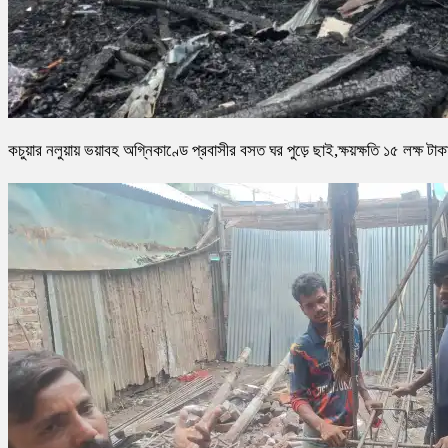
কচুয়ার নলুয়ায় ভয়াবহ অগ্নিকাণ্ডে প্রবাসীর বসত ঘর পুড়ে ছাই,ক্ষয়ক্ষতি ১৫ লক্ষ টাক