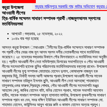
কচুয়ার মাছিমপুরে সরকারি গাছ কাটার অভিযোগ
কচুয়ার নোয়াগাঁওয়ে জোরপূর
কচুয়া উপজেলা
আওয়ামী লীগের
ত্রি-বার্ষিক সম্মেলন সাধারণ সম্পাদক প্রার্থী :নাজমুলআলম স্বপনের
মতবিনিময়সভা
আপডেট : শুক্রবার, ২৫ নভেম্বর, ২০২২
১০৪৯ বার পড়া হয়েছে
আসন্ন কচুয়া উপজেল াআওয়াম ীলীগের ত্রি-বার্ষিক সম্মেলনে সাধারণ সম্পাদক
পদ প্রার্থী পৌর মেয়র নাজ মুল আলম স্বপন দলীয় নেতাকর্মীদের সাথে মতবিনিময়
করেছেন। ২৫ নভেম্বর শুক্রবার বিকালে পৌর মিলনায়তনে এ মতবিনিময় সভা অনুষ্ঠি
হয়। প্রবীন আওয়ামী লীগ নেতা সফিউল্যাহ ডিলারের সভাপতিত্বে ও পৌর আওয়ামী
লীগের সহসভাপতি ছাদেক মুন্সির পরিচালনায় মতবিনিময়সভায় বক্তব্য রাখেন- উপজেল
আওয়ামী লীগের যুগ্ম সম্পাদক মোতাহার হোসেন দুলাল, কোষাধ্যক্ষ নাজমুল হক
মজুমদার মিঠু, নির্বাহী সদস্য আলী আজগর প্রধান,উপজেলা আওয়ামী লীগের সাবেক
সাধারণ সম্পাদক তরিকুল ইসলাম মুন্সি, আওয়ামী লীগ নেতা আলহাজ¦ শাহজাহান
তালুকদার,ওমর ফারুক,প্রিয়তুষ পোদ্দার, পৌর আওয়ামী লীগের সহসভাপতি মঞ্জুর
আহমেদ কেনু, জাকির হোসেন বাটা, মনির হোসেন প্রধান, সাবেক সভাপতি আহসান
হাবীব, সাবেক সাধারণ সম্পাদক আবুল হাসানাত মাস্টার, উপজেলা কৃষকলীগের সাধারণ
সম্পাদক প্রান ধন দেব, সদর দক্ষিণ ইউনিয়ন আওয়ামী লীগের সাধারণ সম্পাদক মো.
শাহাদাত হোসেন, কাউন্সিলর আবুল খায়ের রুমি ও কামাল হোসেন অন্তর প্রমুখ।