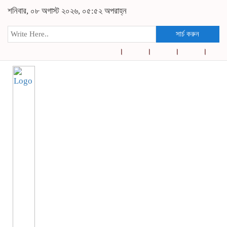
শনিবার, ০৮ অগাস্ট ২০২৬, ০৫:৫২ অপরাহ্ন
সার্চ করুন