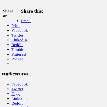
Share this:
Share
on:
Email
Print
Facebook
Twitter
LinkedIn
Reddit
Tumblr
Pinterest
Pocket
সংবাদটি শেয়ার করুন
Facebook
Twitter
Digg
Linkedin
Reddit