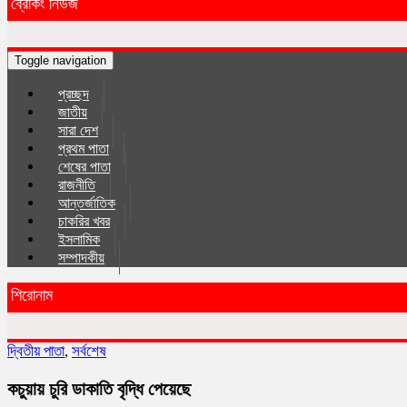
ব্রেকিং নিউজ
Toggle navigation
প্রচ্ছদ
জাতীয়
সারা দেশ
প্রথম পাতা
শেষের পাতা
রাজনীতি
আন্তর্জাতিক
চাকরির খবর
ইসলা‌মিক
সম্পাদকীয়
শিরোনাম
দ্বিতীয় পাতা
,
সর্বশেষ
কচুয়ায় চুরি ডাকাতি বৃদ্ধি পেয়েছে