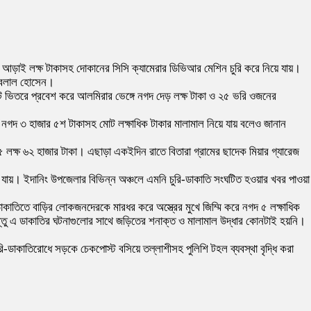
গদ আড়াই লক্ষ টাকাসহ দোকানের সিসি ক্যামেরার ডিভিআর মেশিন চুরি করে নিয়ে যায়।
. বেলাল হোসেন।
েটে ভিতরে প্রবেশ করে আলমিরার ভেঙ্গে নগদ দেড় লক্ষ টাকা ও ২৫ ভরি ওজনের
ল নগদ ৩ হাজার ৫শ টাকাসহ মোট লক্ষাধিক টাকার মালামাল নিয়ে যায় বলেও জানান
দ ৫ লক্ষ ৬২ হাজার টাকা। এছাড়া একইদিন রাতে বিতারা গ্রামের ছাদেক মিয়ার গ্যারেজ
য়ে যায়। ইদানিং উপজেলার বিভিন্ন অঞ্চলে এমনি চুরি-ডাকাতি সংঘটিত হওয়ার খবর পাওয়া
াকাতিতে বাড়ির লোকজনদেরকে মারধর করে অস্ত্রের মুখে জিম্মি করে নগদ ৫ লক্ষাধিক
্তু এ ডাকাতির ঘটনাগুলোর সাথে জড়িতের শনাক্ত ও মালামাল উদ্ধার কোনটাই হয়নি।
ে চুরি-ডাকাতিরোধে সড়কে চেকপোস্ট বসিয়ে তল্লাশীসহ পুলিশি টহল ব্যবস্থা বৃদ্ধি করা