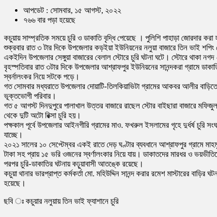
আপডেট : সোমবার, ১৫ আগস্ট, ২০২২
৭৬৬ বার পড়া হয়েছে
কচুয়ায় সাম্প্রতিক সময়ে চুরি ও ডাকাতি বৃদ্ধি পেয়েছে । পুলিশি পাহাড়া জোরদার কর
শুক্রবার রাত ৩ টার দিকে উপজেলার কড়ইয়া ইউনিয়নের নলুয়া বাজারে তিন ভাই শপিং স
একইদিন উপজেলার সেঙ্গুয়া বাজারের বেলাল স্টোরে চুরি ঘটনা ঘটে। স্টোরে থাকা নগ
বৃহস্পতিবার রাত ৩টার দিকে উপজেলার আশ্রাফপুর ইউনিয়নের সানন্দকরা গ্রামে ডাকা
স্বর্নালংকর নিয়ে সটকে পড়ে।
গত সোমবার মধ্যরাতে উপজেলার দোয়াটি-তিলকিয়াভিটা গ্রামের আকবর আলীর বাড়িতে পরি
ভূক্তভোগী পরিবার।
গত ৫ আগস্ট দিনদুপুরে পালাখাল উত্তর বাজারে রাছেল স্টোর বাইছারা বাজারে মফিজুল 
থেকে দুটি অটো রিক্সা চুরি হয়।
পক্ষকাল পূর্বে উপজেলার আইনগীরি গ্রামের মাও. ফখরুল ইসলামের গৃহে দুর্ধর্ষ চুর
যাচ্ছে।
২০২১ সালের ১০ সেপ্টেম্বর একই রাতে দেড় ঘণ্টার ব্যবধানে আশ্রাফপুর গ্রামে মাহ
টাকা সহ প্রায় ১৫ ভরি ওজনের স্বর্ণালংকার নিয়ে যায়। ডাকাতদের মারধর ও ভয়ভী
পরপর চুরি-ডাকাতির ঘটনায় কঢ়ুয়াবাসী আতঙ্কে রয়েছে।
কচুয়া থানার ভারপ্রাপ্ত কর্মকর্তা মো. মহিউদ্দিন সানন্দ করার রমেশ মাস্টারের বাড়ির 
হয়েছে।
ছবি ঃ কচুয়ার নলুয়ায় তিন ভাই ফ্যাশানে চুরি