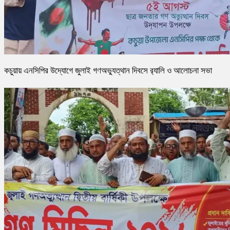
কচুয়ায় এনসিপির উদ্যোগে জুলাই গণঅভ্যুত্থান দিবসে র‌্যালি ও আলোচনা সভা