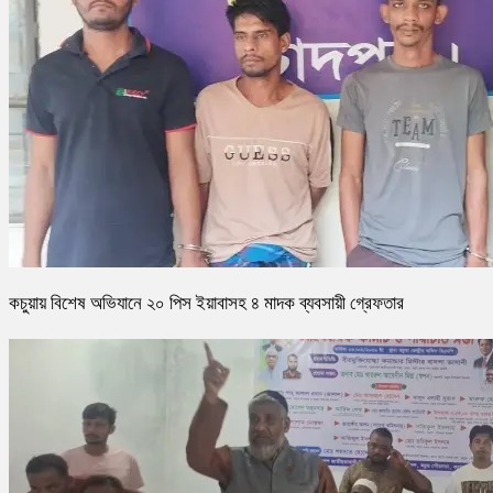
কচুয়ায় বিশেষ অভিযানে ২০ পিস ইয়াবাসহ ৪ মাদক ব্যবসায়ী গ্রেফতার