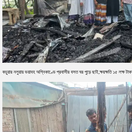
কচুয়ার নলুয়ায় ভয়াবহ অগ্নিকাণ্ডে প্রবাসীর বসত ঘর পুড়ে ছাই,ক্ষয়ক্ষতি ১৫ লক্ষ টাক