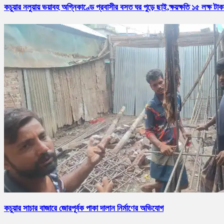
কচুয়ার নলুয়ায় ভয়াবহ অগ্নিকাণ্ডে প্রবাসীর বসত ঘর পুড়ে ছাই,ক্ষয়ক্ষতি ১৫ লক্ষ টাক
কচুয়ার সাচার বাজারে জোরপূর্বক পাকা দালান নির্মাণের অভিযোগ