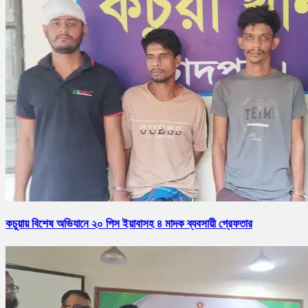
কচুয়ায় বিশেষ অভিযানে ২০ পিস ইয়াবাসহ ৪ মাদক ব্যবসায়ী গ্রেফতার