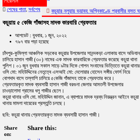
শিরোনাম
শেষের পাতা
,
সর্বশেষ
কচুয়ার নলুয়ায় ভয়াবহ অগ্নিকাণ্ডে প্রবাসীর বসত ঘর পুড়ে ছাই,ক্ষয়ক্ষত
কচুয়ায় ৫ কেজি গাঁজাসহ মাদক কারবারি গ্রেফতার
আপডেট : বুধবার, ১ জুন, ২০২২
৭৯৭ বার পড়া হয়েছে
চাঁদপুর-কুমিল্লা আঞ্চলিক সড়কের কচুয়ার উপজেলার সানন্দকড়া এলাকায় বাসে অভিযান
চালিয়ে হাসান গাজী (৩০) নামের এক মাদক কারবারিকে গ্রেফতার করেছে কচুয়া থানা
পুলিশ। ০১ জুন বুধবার সকাল সাড়ে ৯টার দিকে গোপন সংবাদের ভিত্তিতে কচুয়া থানার
ওসি মো: মহিউদ্দিনের নেতৃত্বে এসআই মো: দেলোয়ার হোসেন সঙ্গীয় ফোর্স নিয়ে
বোগদাদ বাসে তল্লাশি চালিয়ে ৫কেজি গাঁজাসহ তাকে গ্রেফতার করে।
গ্রেফতারকৃত মাদক ব্যবসায়ী হাসান গাজী বরগুনা জেলার আমতলী উপজেলার
চাওড়ালোদা গ্রামের ধলু গাজীর ছেলে।
কচুয়া থানার ওসি মো. মহিউদ্দিন জানান, এ ব্যাপারে মাদক দ্রব্য নিয়ন্ত্রন আইনে কচুয়া
থানায় মামলা দায়েরের প্রস্তুতি চলছে।
ছবি: কচুয়া থানায় গ্রেফতারকৃত মাদক ব্যবসায়ী হাসান গাজী।
Share this:
Share
on: