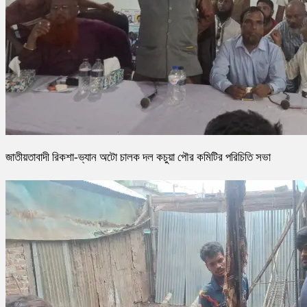
জাতীয়তাবাদী রিকশা-ভ্যান অটো চালক দল কচুয়া পৌর কমিটির পরিচিতি সভা