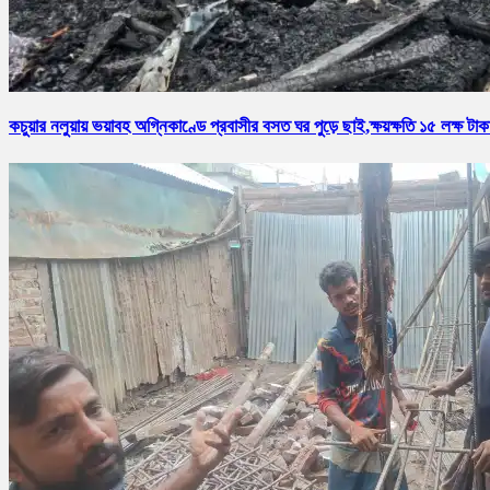
কচুয়ার নলুয়ায় ভয়াবহ অগ্নিকাণ্ডে প্রবাসীর বসত ঘর পুড়ে ছাই,ক্ষয়ক্ষতি ১৫ লক্ষ টাক