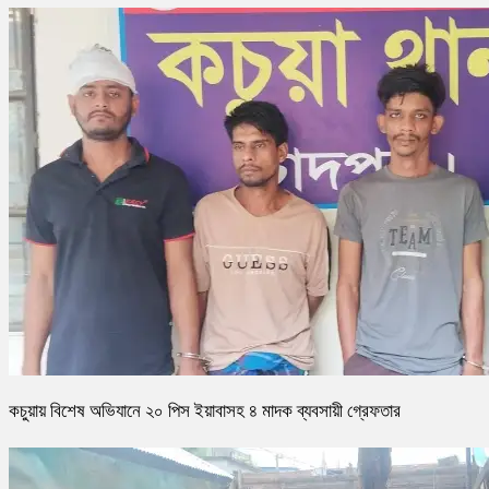
কচুয়ায় বিশেষ অভিযানে ২০ পিস ইয়াবাসহ ৪ মাদক ব্যবসায়ী গ্রেফতার