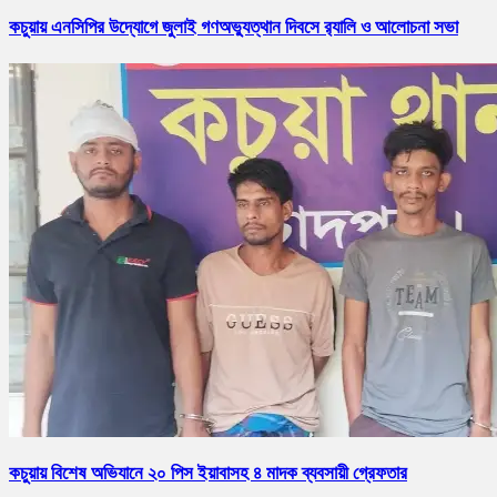
কচুয়ায় এনসিপির উদ্যোগে জুলাই গণঅভ্যুত্থান দিবসে র‌্যালি ও আলোচনা সভা
কচুয়ায় বিশেষ অভিযানে ২০ পিস ইয়াবাসহ ৪ মাদক ব্যবসায়ী গ্রেফতার