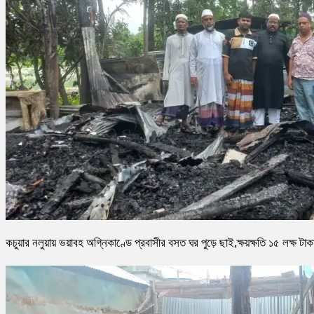
কচুয়ার নলুয়ায় ভয়াবহ অগ্নিকাণ্ডে প্রবাসীর বসত ঘর পুড়ে ছাই,ক্ষয়ক্ষতি ১৫ লক্ষ টাক