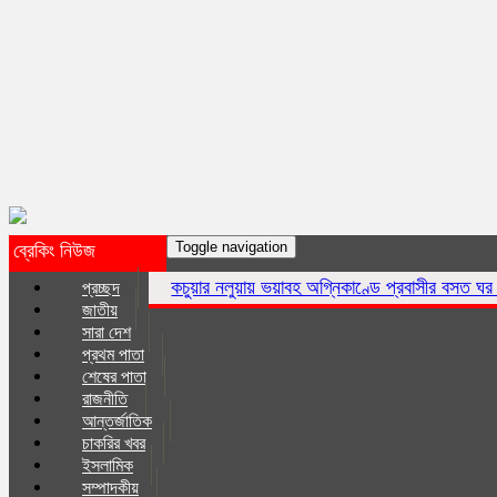
Toggle navigation
ব্রেকিং নিউজ
কচুয়ার নলুয়ায় ভয়াবহ অগ্নিকাণ্ডে প্রবাসীর বসত ঘর পুড়ে ছাই,ক্ষয়ক্ষতি 
প্রচ্ছদ
জাতীয়
সারা দেশ
প্রথম পাতা
শেষের পাতা
রাজনীতি
আন্তর্জাতিক
চাকরির খবর
ইসলা‌মিক
সম্পাদকীয়