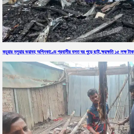
কচুয়ার নলুয়ায় ভয়াবহ অগ্নিকাণ্ডে প্রবাসীর বসত ঘর পুড়ে ছাই,ক্ষয়ক্ষতি ১৫ লক্ষ টাক