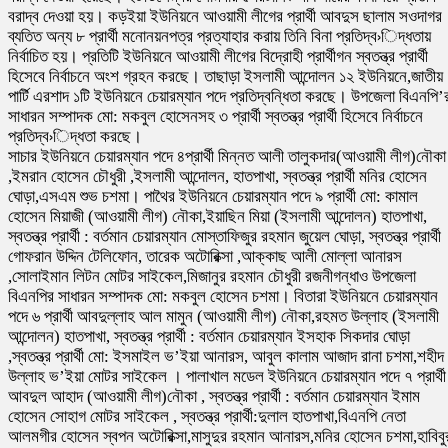
বরাদ্ব দেওয়া হয়। কড়ইয়া ইউনিয়নে আওয়ামী লীগের প্রার্থী আবদুস ছালাম সওদাগর
ব্যতিত অন্য ৮ প্রার্থী মনোনয়নপত্র প্রত্যাহার করায় তিনি বিনা প্রতিদ্ব›িদ্ধতায়
নির্বাচিত হয়। প্রতিটি ইউনিয়নে আওয়ামী লীগের বিদ্রোহী প্রার্থীগন স্বতন্ত্র প্রার্থী
হিসেবে নির্বাচনে অংশ গ্রহন করছে। তাছাড়া ইসলামী আন্দোলন ১২ ইউনিয়নে,জাতীয়
পার্টি এরশাদ ১টি ইউনিয়নে চেয়ারম্যান পদে প্রতিদ্বন্ধিতা করছে। উপজেলা বিএনপি’
সাধারন সম্পাদক মো: মকবুল হোসেনসহ ৩ প্রার্থী স্বতন্ত্র প্রার্থী হিসেবে নির্বাচনে
প্রতিদ্ব›িদ্ধতা করছে।
সাচার ইউনিয়নে চেয়ারম্যান পদে ৪প্রার্থী মিন্নত আলী তালুকদার(আওয়ামী লীগ)নৌকা
,ইমরান হোসেন চৌধুরী ,ইসলামী আন্দোলন, হাতপাখা, স্বতন্ত্র প্রার্থী মনির হোসেন
ঘোড়া,এসএম শুভ চশমা। পাথৈর ইউনিয়নে চেয়ারম্যান পদে ৯ প্রার্থী মো: কামাল
হোসেন মিয়াজী (আওয়ামী লীগ) নৌকা,ইয়াছিন মিয়া (ইসলামী আন্দোলন) হাতপাখা,
স্বতন্ত্র প্রার্থী : বর্তমান চেয়ারম্যান মোস্তাফিজুর রহমান জুয়েল ঘোড়া, স্বতন্ত্র প্রার্থী
গোফরান উদ্দিন টেলিফোন, তারেক অটোরিক্সা ,আক্কাছ আলী মোল্লা আনারস
,সোলাইমান লিটন মোটর সাইকেল,মিজানুর রহমান চৌধুরী রজনীগন্ধাও উপজেলা
বিএনপির সাধারন সম্পাদক মো: মকবুল হোসেন চশমা। বিতারা ইউনিয়নে চেয়ারম্যান
পদে ৬ প্রার্থী আবদুল্লাহ আল মামুন (আওয়ামী লীগ) নৌকা,রহমত উল্লাহ (ইসলামী
আন্দোলন) হাতপাখা, স্বতন্ত্র প্রার্থী : বর্তমান চেয়ারম্যান ইসহাক সিকদার ঘোড়া
,স্বতন্ত্র প্রার্থী মো: ইসমাইল ভ’ইয়া আনারস, আবুল কালাম আজাদ রানা চশমা,শহীদ
উল্লাহ ভ’ইয়া মোটর সাইকেল । পালাখাল মডেল ইউনিয়নে চেয়ারম্যান পদে ৭ প্রার্থী
আবদুল আহাদ (আওয়ামী লীগ)নৌকা , স্বতন্ত্র প্রার্থী : বর্তমান চেয়ারম্যান ইমাম
হোসেন সোহাগ মোটর সাইকেল , স্বতন্ত্র প্রার্থী:দুলাল হাতপাখা,বিএনপি নেতা
আলমগীর হোসেন স্বপন অটোরিক্সা,মাসুদুর রহমান আনারস,মনির হোসেন চশমা,হাবিবু