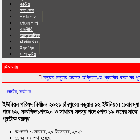
জাতীয়
সারা দেশ
প্রথম পাতা
শেষের পাতা
রাজনীতি
আন্তর্জাতিক
চাকরির খবর
ইসলা‌মিক
সম্পাদকীয়
শিরোনাম
কচুয়ার নলুয়ায় ভয়াবহ অগ্নিকাণ্ডে প্রবাসীর বসত ঘর পুড়ে ছাই,ক্ষয়ক্ষতি 
জাতীয়
,
সর্বশেষ
ইউনিয়ন পরিষদ নির্বাচন ২০২১ চাঁদপুরের কচুয়ার ১২ ইউনিয়নে চেয়ারম্য
পদে ৬৬, সংরক্ষিত১শত২০ ও সাধারন সদস্য পদে ৫শত ১৯ জনের মাঝে
প্রতীক বরাদ্ধ
আপডেট : সোমবার, ২০ ডিসেম্বর, ২০২১
১১৭৫ বার পড়া হয়েছে