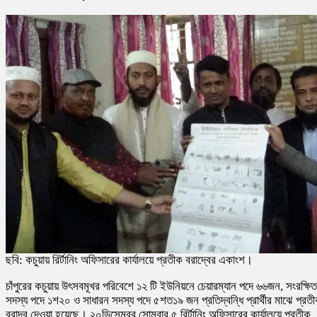
ছবি: কচুয়ায় রির্টানিং অফিসারের কার্যালয়ে প্রতীক বরাদ্বের একাংশ।
চাঁপুরের কচুয়ায় উৎসবমূখর পরিবেশে ১২ টি ইউনিয়নে চেয়ারম্যান পদে ৬৬জন, সংরক্ষিত
সদস্য পদে ১শ২০ ও সাধারন সদস্য পদে ৫শত১৯ জন প্রতিদ্বন্ধি প্রার্থীর মাঝে প্রত
বরাদ্ব দেওয়া হয়েছে। ২০ডিসেম্বর সোমবার ৫ রির্টানিং অফিসারের কার্যালয়ে প্রতীক