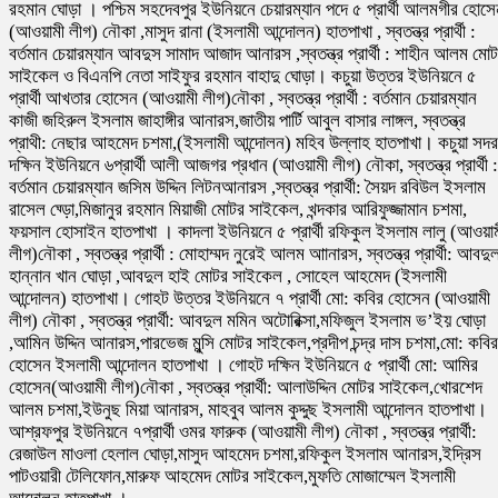
রহমান ঘোড়া । পশ্চিম সহদেবপুর ইউনিয়নে চেয়ারম্যান পদে ৫ প্রার্থী আলমগীর হোস
(আওয়ামী লীগ) নৌকা ,মাসুদ রানা (ইসলামী আন্দোলন) হাতপাখা , স্বতন্ত্র প্রার্থী :
বর্তমান চেয়ারম্যান আবদুস সামাদ আজাদ আনারস ,স্বতন্ত্র প্রার্থী : শাহীন আলম মো
সাইকেল ও বিএনপি নেতা সাইফুর রহমান বাহাদু ঘোড়া। কচুয়া উত্তর ইউনিয়নে ৫
প্রার্থী আখতার হোসেন (আওয়ামী লীগ)নৌকা , স্বতন্ত্র প্রার্থী : বর্তমান চেয়ারম্যান
কাজী জহিরুল ইসলাম জাহাঙ্গীর আনারস,জাতীয় পার্টি আবুল বাসার লাঙ্গল, স্বতন্ত্র
প্রাথী: নেছার আহমেদ চশমা,(ইসলামী আন্দোলন) মহিব উল্লাহ হাতপাখা। কচুয়া সদর
দক্ষিন ইউনিয়নে ৬প্রার্থী আলী আজগর প্রধান (আওয়ামী লীগ) নৌকা, স্বতন্ত্র প্রার্থী :
বর্তমান চেয়ারম্যান জসিম উদ্দিন লিটনআনারস ,স্বতন্ত্র প্রার্থী: সৈয়দ রবিউল ইসলাম
রাসেল ঘ্ড়ো,মিজানুর রহমান মিয়াজী মোটর সাইকেল, খন্দকার আরিফুজ্জামান চশমা,
ফয়সাল হোসাইন হাতপাখা । কাদলা ইউনিয়নে ৫ প্রার্থী রফিকুল ইসলাম লালু (আওয়া
লীগ)নৌকা , স্বতন্ত্র প্রার্থী : মোহাম্মদ নুরেই আলম আানারস, স্বতন্ত্র প্রার্থী: আবদু
হান্নান খান ঘোড়া ,আবদুল হাই মোটর সাইকেল , সোহেল আহমেদ (ইসলামী
আন্দোলন) হাতপাখা। গোহট উত্তর ইউনিয়নে ৭ প্রার্থী মো: কবির হোসেন (আওয়ামী
লীগ) নৌকা , স্বতন্ত্র প্রার্থী: আবদুল মমিন অটোরিক্সা,মফিজুল ইসলাম ভ’ইয় ঘোড়া
,আমিন উদ্দিন আনারস,পারভেজ মুন্সি মোটর সাইকেল,প্রদীপ চন্দ্র দাস চশমা,মো: কবির
হোসেন ইসলামী আন্দোলন হাতপাখা । গোহট দক্ষিন ইউনিয়নে ৫ প্রার্থী মো: আমির
হোসেন(আওয়ামী লীগ)নৌকা , স্বতন্ত্র প্রার্থী: আলাউদ্দিন মোটর সাইকেল,খোরশেদ
আলম চশমা,ইউনুছ মিয়া আনারস, মাহবুব আলম কুদ্দুছ ইসলামী আন্দোলন হাতপাখা।
আশ্রফপুর ইউনিয়নে ৭প্রার্থী ওমর ফারুক (আওয়ামী লীগ) নৌকা , স্বতন্ত্র প্রার্থী:
রেজাউল মাওলা হেলাল ঘোড়া,মাসুদ আহমেদ চশমা,রফিকুল ইসলাম আনারস,ইদ্রিস
পাটওয়ারী টেলিফোন,মারুফ আহমেদ মোটর সাইকেল,মুফতি মোজাম্মেল ইসলামী