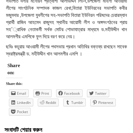
সভাপতি দলীয় মনোয়ন প্রত্যাশী আলাউদ্দিন লিটন,উপজেলা মহিলা আওয়ামী
লীগের সাংগঠনিক সম্পাদক কাজল রেখা,বিতারা ইউনিয়নের সভাপতি কবীর
মজুমদার ,উপজেলা যুবলীগের সহ-সভাপতি বিতারা ইউনিয়ন পরিষদের চেয়ারম্যান
প্রার্থী রাজিব আহমেদ রাজুসহ স্থানীয় আয়োমী লীগ ও অঙ্গসংগঠনের প্রায়
সহ¯্রাধিক নেতাকর্মী সর্থক মোটর শোভাযাত্রার মাধ্যমে ড.মহীউদ্দীন খান
আলমগীর এমপিকে ফুল দিয়ে বরণ করে নেয়।
ছবিঃ কচুয়ায় আওয়ামী লীগের পথসভায় প্রধান অতিথির বক্তব্য রাখছেন সাবেক
স্বরাষ্ট্রমন্ত্রী ড. মহীউদ্দীন খান আলমগীর এমপি ।
Share
on:
Share this:
Email
Print
Facebook
Twitter
LinkedIn
Reddit
Tumblr
Pinterest
Pocket
সংবাদটি শেয়ার করুন