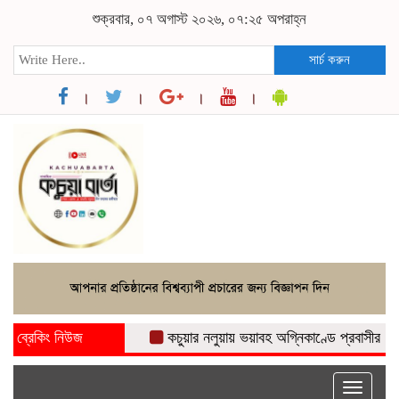
শুক্রবার, ০৭ অগাস্ট ২০২৬, ০৭:২৫ অপরাহ্ন
সার্চ করুন
ব্রেকিং নিউজ
কচুয়ার নলুয়ায় ভয়াবহ অগ্নিকাণ্ডে প্রবাসীর বসত ঘর প
Toggle