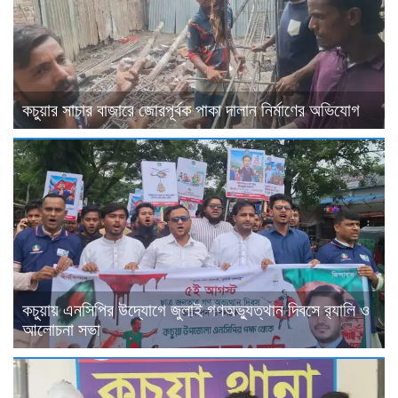
কচুয়ার সাচার বাজারে জোরপূর্বক পাকা দালান নির্মাণের অভিযোগ
কচুয়ায় এনসিপির উদ্যোগে জুলাই গণঅভ্যুত্থান দিবসে র‌্যালি ও
আলোচনা সভা