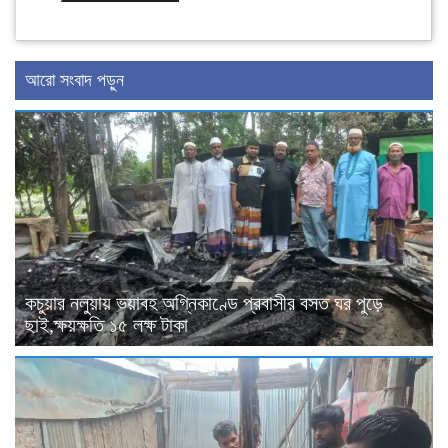
আরো সংবাদ পড়ুন
কচুয়ার নলুয়ায় ভয়াবহ অগ্নিকাণ্ডে প্রবাসীর বসত ঘর পুড়ে
ছাই,ক্ষয়ক্ষতি ১৫ লক্ষ টাকা