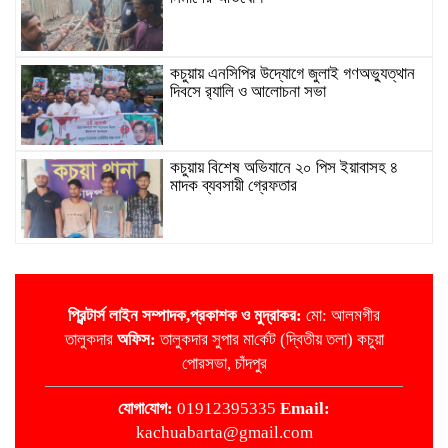
কচুয়ায় এনসিপির উদ্যোগে জুলাই গণঅভ্যুত্থান
দিবসে র‌্যালি ও আলোচনা সভা
কচুয়ায় বিশেষ অভিযানে ২০ পিস ইয়াবাসহ ৪
মাদক ব্যবসায়ী গ্রেফতার
কচুয়ায় মাদক বিরোধী বিতর্ক প্রতিযোগিতা
প্রিন্টার্স লাইন
সম্পাদক,প্রকাশক ও মুদ্রাকর:
মো: আলমগীর
তালুকদার
অ‌ফিস:
তালুকদার সুপার মা‌র্কেট (দ্বিতীয় তলা) কচুয়া
জাতীয়তাবাদী রিকশা-ভ্যান অটো চালক দল কচুয়া
পোরসভা, চাঁদপুর
পৌর কমিটির পরিচিতি সভা
‌যোগা‌যোগ:
01912395335
Email:
kachuabarta@gmail.com