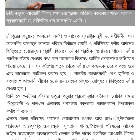
ছবিঃ কচুয়ায় আওয়ামী লীগের পথসভায় প্রধান অতিথির বক্তব্য রাখছেন সাবেক
স্বরাষ্ট্রমন্ত্রী ড. মহীউদ্দীন খান আলমগীর এমপি ।
চাঁদপুরের কচুয়া-১ আসনের এমপি ও সাবেক স্বরাষ্ট্রমন্ত্রী ড. মহীউদ্দীন খান
আলমগীর বলেছেন আসছে পরিষদ নির্বাচনে ত্যাগী ও পরিক্ষিতরা দলীয় আর্দশের
ভিত্তিতে চেয়ারম্যান প্রার্থী হিসেবে নৌকা প্রতীক মনোনয়ন পাবে। দলীয়
প্রতীক পাইয়ে দেওয়ার কথা বলে অনেকের বিরুদ্ধে আর্থিক লেনদেনের অভিযোগ
পাওয়া গেছে । এসব কতিপয় শত্রু থেকে দলীয় লোকজনকে দুরে থাকতে হবে
এবং তাদেরকে প্রতিহত করতে হবে । মাননীয় প্রধানমন্ত্রী শেখ হাসিনা ও
বাংলাদেশ আওয়ামী লীগের মনোনয়ন বোর্ডের মাধ্যমে যোগ্যতার ভিত্তিতে দলীয়
দেওয়া হবে।
তিনি ১৭ অক্টোবর রবিবার দুপুরে কচুয়ার প্রবেশদ্ধার বারৈয়ারা ,সাচার বাজার
,শিমূলতলী ও পালখাল এলাকায় পথসভায় বক্তব্যে প্রদানকালে উপরোক্ত
কথাগুলি বলেন।
এসময় জেলা পরিষদের প্যানেল চেয়ারম্যান রওনক আরা রতœা,উপজেলা
পরিষদের ভারপ্রাপ্ত চেয়ারম্যান সুলতানা খানম,উপজেলা পরিষদের সাবেক
ভাইস চেয়ারম্যান অ্যডভোকেট হেলাল উদ্দিন,পাথৈর ইউনিয়ন আওয়ামী লীগের