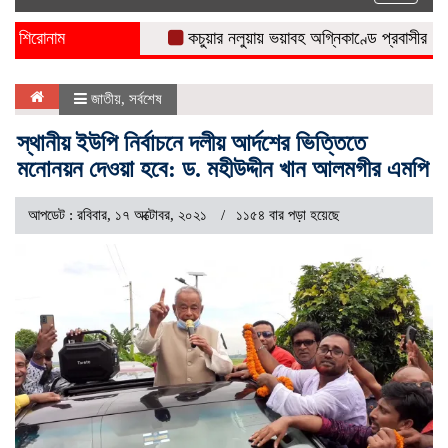
naviga
শিরোনাম
কচুয়ার নলুয়ায় ভয়াবহ অগ্নিকাণ্ডে প্রবাসীর বসত ঘর প
জাতীয়
,
সর্বশেষ
স্থানীয় ইউপি নির্বাচনে দলীয় আর্দশের ভিত্তিতে
মনোনয়ন দেওয়া হবে: ড. মহীউদ্দীন খান আলমগীর এমপি
আপডেট : রবিবার, ১৭ অক্টোবর, ২০২১
১১৫৪ বার পড়া হয়েছে