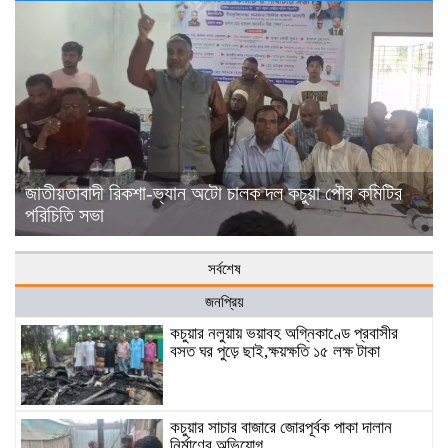
জাতীয়তাবাদী রিকশা-ভ্যান অটো চালক দল কচুয়া পৌর কমিটির
পরিচিতি সভা
সর্বশেষ
জনপ্রিয়
কচুয়ার নলুয়ায় ভয়াবহ অগ্নিকাণ্ডে প্রবাসীর
বসত ঘর পুড়ে ছাই,ক্ষয়ক্ষতি ১৫ লক্ষ টাকা
কচুয়ার সাচার বাজারে জোরপূর্বক পাকা দালান
নির্মাণের অভিযোগ