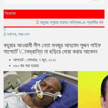
navigat
শিরোনাম
কচুয়ার নলুয়ায় ভয়াবহ অগ্নিকাণ্ডে প্রবাসীর বসত ঘর পুড়ে ছাই,ক্ষয়ক
সর্বশেষ
,
সারা দেশ
কচুয়ার আওয়ামী লীগ নেতা মনজুর আহমেদ সুজন লাইফ
সাপোর্টে \াবভ্রান্তি না ছড়িয়ে দোয়া করার আবেদন
আপডেট : সোমবার, ৭ জুন, ২০২১
৯৯২ বার পড়া হয়েছে