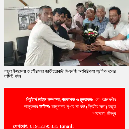
কচুয়া উপজেলা ও পৌরসভা জাতীয়তাবাদী সিএনজি অটোরিকশা শ্রমিক দলের
কমিটি গঠন
প্রিন্টার্স লাইন
সম্পাদক,প্রকাশক ও মুদ্রাকর:
মো: আলমগীর
তালুকদার
অ‌ফিস:
তালুকদার সুপার মা‌র্কেট (দ্বিতীয় তলা) কচুয়া
পোরসভা, চাঁদপুর
‌যোগা‌যোগ:
01912395335
Email: