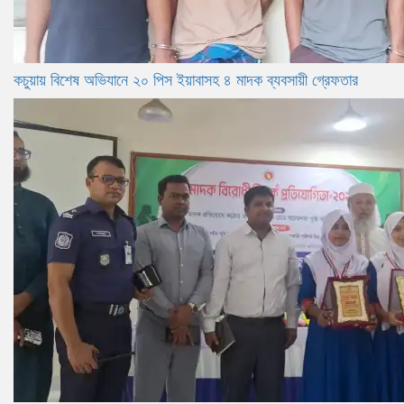
কচুয়ায় বিশেষ অভিযানে ২০ পিস ইয়াবাসহ ৪ মাদক ব্যবসায়ী গ্রেফতার