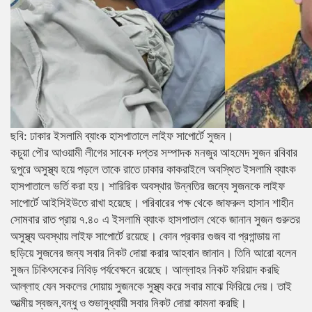
ছবি: ঢাকার ইসলামি ব্যাংক হাসপাতালে লাইফ সাপোর্টে সুজন।
কচুয়া পৌর আওয়ামী লীগের সাবেক দপ্তর সম্পাদক মনজুর আহমেদ সুজন রবিবার
দুপুরে অসুস্থ্য হয়ে পড়লে তাকে রাতে ঢাকার কাকরাইলে অবস্থিত ইসলামি ব্যাংক
হাসপাতালে ভর্তি করা হয়। শারিরিক অবস্থার উন্নতির জন্যে সুজনকে লাইফ
সাপোর্টে আইসিইউতে রাখা হয়েছে। পরিবারের পক্ষ থেকে জাফরুল হাসান শাহীন
সোমবার রাত প্রায় ৭.৪০ এ ইসলামি ব্যাংক হাসপাতাল থেকে জানান সুজন গুরুতর
অসুস্থ্য অবস্থায় লাইফ সাপোর্টে রয়েছে। কোন প্রকার গুজব বা প্রগান্ডায় না
ছড়িয়ে সুজনের জন্য সবার নিকট দোয়া করার আহবান জানান। তিনি আরো বলেন
সুজন চিকিৎসকের নিবিড় পর্যবেক্ষনে রয়েছে। আল্লাহর নিকট ফরিয়াদ করছি
আল্লাহ যেন সকলের দোয়ায় সুজনকে সুস্থ্য করে সবার মাঝে ফিরিয়ে দেয়। তাই
আত্মীয় স্বজন,বন্ধু ও শুভানুধ্যায়ী সবার নিকট দোয়া কামনা করছি।