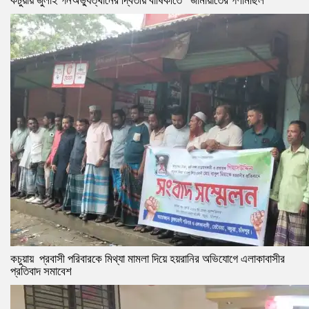
কচুয়ায় জুলাই গনঅভ্যুত্থানের দ্বিতীয় বার্ষিকীতে জামায়াতের গণমিছিল
কচুয়ায় প্রবাসী পরিবারকে মিথ্যা মামলা দিয়ে হয়রানির অভিযোগে এলাকাবাসীর
প্রতিবাদ সমাবেশ