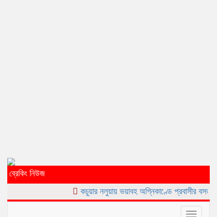
ব্রেকিং নিউজ
কচুয়ার নলুয়ায় ভয়াবহ অগ্নিকাণ্ডে প্রবাসীর বসত ঘর পুড়ে ছাই,ক্ষয়ক
Toggle